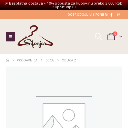
🎉 Besplatna dostava + 10% popusta za kupovinu preko 3.000 RSD!
Kupon: vip10
DOBRODOŠLI U ŠIFONJER!
0
PRODAVNICA
DECA
OBUCA Z