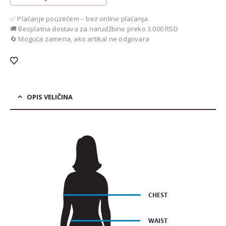
✅ Plaćanje pouzećem – bez online plaćanja
🚚 Besplatna dostava za narudžbine preko 3.000 RSD
🔄 Moguća zamena, ako artikal ne odgovara
OPIS VELIČINA