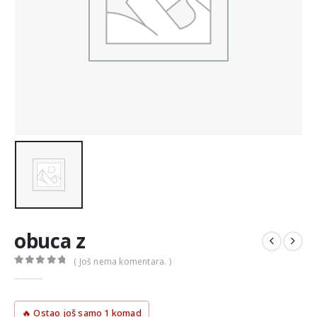
obuca z
( Još nema komentara. )
0
out of 5
🔥 Ostao još samo 1 komad