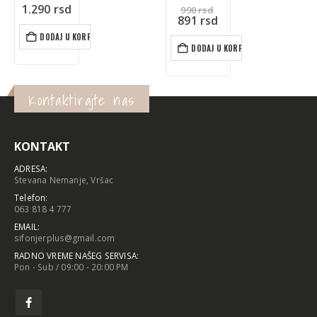
Originalna
990
rsd
PROČITAJTE JOŠ
cena
Trenutna
891
rsd
je
cena
bila:
je:
DODAJ U KORPU
990 rsd.
891 rsd.
Kontaktirajte nas
KONTAKT
ADRESA:
Stevana Nemanje, Vršac
Telefon:
063 818 4 777
EMAIL:
sifonjerplus@gmail.com
RADNO VREME NAŠEG SERVISA:
Pon - Sub / 09:00 - 20:00 PM