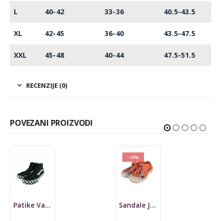
L
40-42
33-36
40.5-43.5
XL
42-45
36-40
43.5-47.5
XXL
45-48
40-44
47.5-51.5
RECENZIJE (0)
POVEZANI PROIZVODI
-10%
Sandale Jack Wolfskin, dečije
obuca d