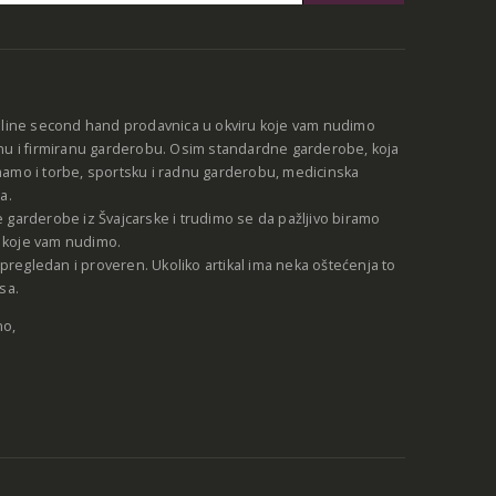
:
nline second hand prodavnica u okviru koje vam nudimo
nu i firmiranu garderobu. Osim standardne garderobe, koja
amo i torbe, sportsku i radnu garderobu, medicinska
a.
 garderobe iz Švajcarske i trudimo se da pažljivo biramo
be koje vam nudimo.
e pregledan i proveren. Ukoliko artikal ima neka oštećenja to
sa.
no,