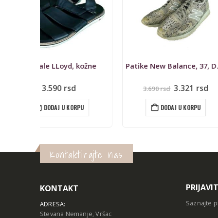
ožne
Patike New Balance, 37, Donna
Sandale Geox Re
Originalna
Trenutna
3.321
rsd
1.390
3.690
rsd
cena
cena
je
je:
U
DODAJ U KORPU
DODAJ U
bila:
3.321 rsd.
3.690 rsd.
Kontaktirajte nas
PRIJAVI
KONTAKT
Saznajte p
ADRESA:
Stevana Nemanje, Vršac