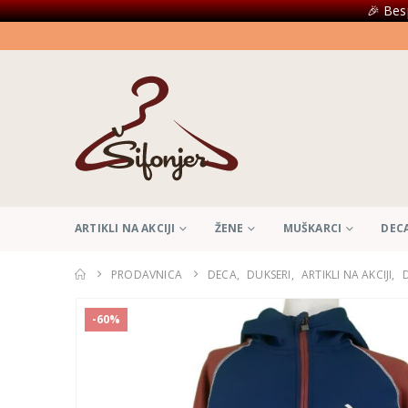
🎉 Bes
ARTIKLI NA AKCIJI
ŽENE
MUŠKARCI
DEC
PRODAVNICA
DECA
,
DUKSERI
,
ARTIKLI NA AKCIJI
,
-60%