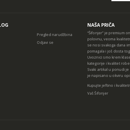
Alternative
LOG
NAŠA PRIČA
“Šifonjer” je premium o
Pregled narudžbina
polovnu, veoma kvalitet
Odjavi se
se nosi svakoga dana im
pomagala i još dosta tog
Uvoznici smo krem klase
kategorije i kvalitet ro
Svaki artikal u ponudi j
je napisano u okviru opi
Kupujte jeftino i kvalitet
Vaš Šifonjer