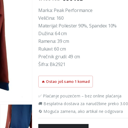
cena
cena
je
je:
Marka: Peak Performance
bila:
596 rsd.
Veličina: 160
1.490 rsd.
Materijal: Poliester 90%, Spandex 10%
Dužina: 64 cm
Ramena: 39 cm
Rukavi: 60 cm
Prečnik grudi: 49 cm
Šifra: Bk2921
🔥 Ostao još samo 1 komad
✅ Plaćanje pouzećem – bez online plaćanja
🚚 Besplatna dostava za narudžbine preko 3.0
🔄 Moguća zamena, ako artikal ne odgovara