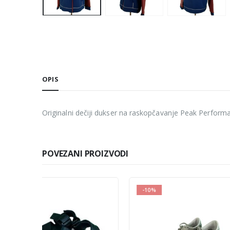
OPIS
Originalni dečiji dukser na raskopčavanje Peak Perform
POVEZANI PROIZVODI
-10%