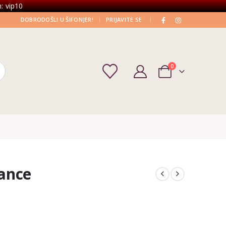
: vip10
|
|
DOBRODOŠLI U ŠIFONJER!
PRIJAVITE SE
0
ance