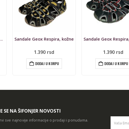
spira, kožne
Sandale Geox Respira, kožne
Patike Ni
rsd
1.390
rsd
790
rs
 KORPU
DODAJ U KORPU
DO
TE SE NA ŠIFONJER NOVOSTI
rvi sve najnovije informacije o prodaji i ponudama.