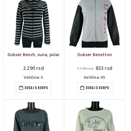
Dukser Bench, vuna, polar
Dukser Benetton
Originalna
Trenut
2.290
rsd
833
rsd
1.190
rsd
cena
cena
je
je:
Veličina: S
Veličina: XS
bila:
833 rsd.
1.190 rsd.
DODAJ U KORPU
DODAJ U KORPU