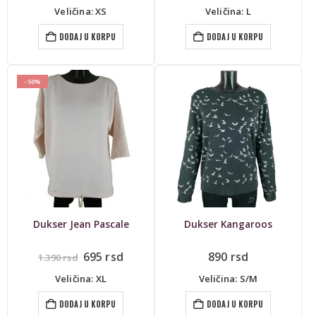
cena
cena
je
je:
Veličina: XS
Veličina: L
bila:
774 rsd.
1.290 rsd.
DODAJ U KORPU
DODAJ U KORPU
-50%
Dukser Jean Pascale
Dukser Kangaroos
Originalna
Trenutna
695
rsd
890
rsd
1.390
rsd
cena
cena
je
je:
Veličina: XL
Veličina: S/M
bila:
695 rsd.
1.390 rsd.
DODAJ U KORPU
DODAJ U KORPU