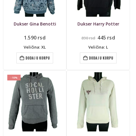
Dukser Gina Benotti
Dukser Harry Potter
Originalna
Trenutn
1.590
rsd
445
rsd
890
rsd
cena
cena
je
je:
Veličina: XL
Veličina: L
bila:
445 rsd.
890 rsd.
DODAJ U KORPU
DODAJ U KORPU
-10%