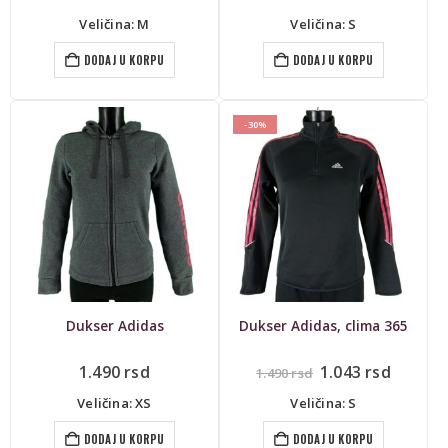
Veličina: M
Veličina: S
DODAJ U KORPU
DODAJ U KORPU
-30%
Dukser Adidas
Dukser Adidas, clima 365
Originalna
Trenut
1.490
rsd
1.043
rsd
1.490
rsd
cena
cena
je
je:
Veličina: XS
Veličina: S
bila:
1.043 r
1.490 rsd.
DODAJ U KORPU
DODAJ U KORPU