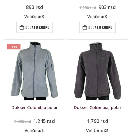
Originalna
Trenut
890
rsd
903
rsd
1.290
rsd
cena
cena
je
je:
Veličina: S
Veličina: S
bila:
903 rsd.
1.290 rsd.
DODAJ U KORPU
DODAJ U KORPU
-50%
Dukser Columbia polar
Dukser Columbia, polar
Originalna
Trenutna
1.245
rsd
1.790
rsd
2.490
rsd
cena
cena
je
je:
Veličina: L
Veličina: XS