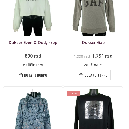
Dukser Even & Odd, krop
Dukser Gap
Originalna
Trenut
890
rsd
1.791
rsd
1.990
rsd
cena
cena
je
je:
Veličina: M
Veličina: S
bila:
1.791 r
1.990 rsd.
DODAJ U KORPU
DODAJ U KORPU
-50%