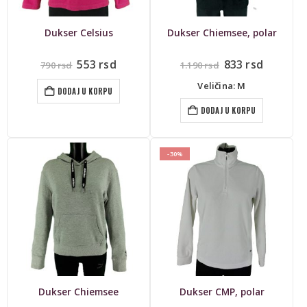
Dukser Celsius
Dukser Chiemsee, polar
Originalna
Trenutna
Originalna
Trenut
553
rsd
833
rsd
790
rsd
1.190
rsd
cena
cena
cena
cena
je
je:
je
je:
Veličina: M
DODAJ U KORPU
bila:
553 rsd.
bila:
833 rsd.
790 rsd.
1.190 rsd.
DODAJ U KORPU
-30%
Dukser Chiemsee
Dukser CMP, polar