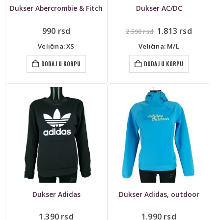
Dukser Abercrombie & Fitch
Dukser AC/DC
Originalna
Trenut
990
rsd
1.813
rsd
2.590
rsd
cena
cena
je
je:
Veličina: XS
Veličina: M/L
bila:
1.813 r
2.590 rsd.
DODAJ U KORPU
DODAJ U KORPU
Dukser Adidas
Dukser Adidas, outdoor
1.390
rsd
1.990
rsd