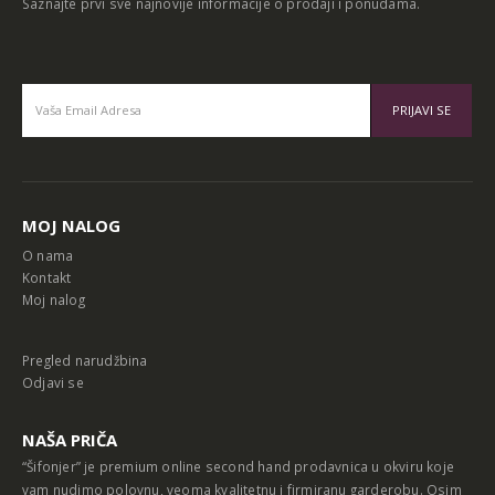
Saznajte prvi sve najnovije informacije o prodaji i ponudama.
Alternative:
MOJ NALOG
O nama
Kontakt
Moj nalog
Pregled narudžbina
Odjavi se
NAŠA PRIČA
“Šifonjer” je premium online second hand prodavnica u okviru koje
vam nudimo polovnu, veoma kvalitetnu i firmiranu garderobu. Osim