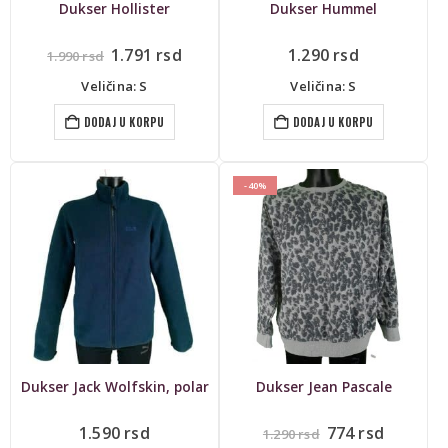
Dukser Hollister
Dukser Hummel
Originalna
Trenutna
1.791
rsd
1.290
rsd
1.990
rsd
cena
cena
je
je:
Veličina: S
Veličina: S
bila:
1.791 rsd.
1.990 rsd.
DODAJ U KORPU
DODAJ U KORPU
-40%
Dukser Jack Wolfskin, polar
Dukser Jean Pascale
Originalna
Trenut
1.590
rsd
774
rsd
1.290
rsd