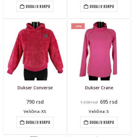
bila:
1.245 rsd.
2.490 rsd.
DODAJ U KORPU
DODAJ U KORPU
-50%
Dukser Converse
Dukser Crane
Originalna
Trenut
790
rsd
695
rsd
1.390
rsd
cena
cena
je
je:
Veličina: XS
Veličina: S
bila:
695 rsd.
1.390 rsd.
DODAJ U KORPU
DODAJ U KORPU