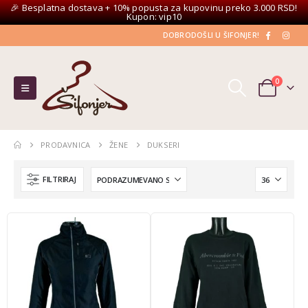
🎉 Besplatna dostava + 10% popusta za kupovinu preko 3.000 RSD!
Kupon: vip10
DOBRODOŠLI U ŠIFONJER!
0
PRODAVNICA
ŽENE
DUKSERI
FILTRIRAJ