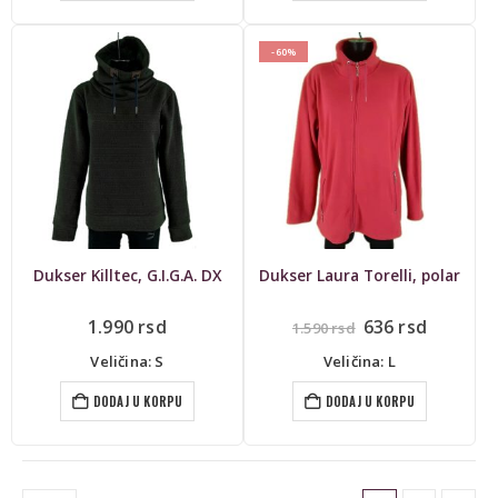
-60%
Dukser Killtec, G.I.G.A. DX
Dukser Laura Torelli, polar
Originalna
Trenut
1.990
rsd
636
rsd
1.590
rsd
cena
cena
je
je:
Veličina: S
Veličina: L
bila:
636 rsd.
1.590 rsd.
DODAJ U KORPU
DODAJ U KORPU