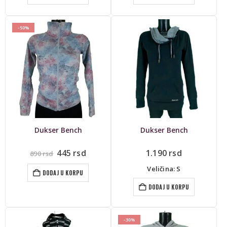
-50%
Dukser Bench
Dukser Bench
Originalna
Trenutna
445
rsd
1.190
rsd
890
rsd
cena
cena
je
je:
Veličina: S
DODAJ U KORPU
bila:
445 rsd.
890 rsd.
DODAJ U KORPU
-30%