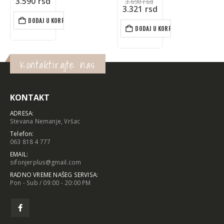
Originalna
1.390
rsd
3.690
rsd
cena
Trenutna
3.321
rsd
je
cena
DODAJ U KORPU
bila:
je:
DODAJ U KORPU
3.690 rsd.
3.321 rsd.
Kontaktirajte nas
KONTAKT
ADRESA:
Stevana Nemanje, Vršac
Telefon:
063 818 4 777
EMAIL:
sifonjerplus@gmail.com
RADNO VREME NAŠEG SERVISA:
Pon - Sub / 09:00 - 20:00 PM