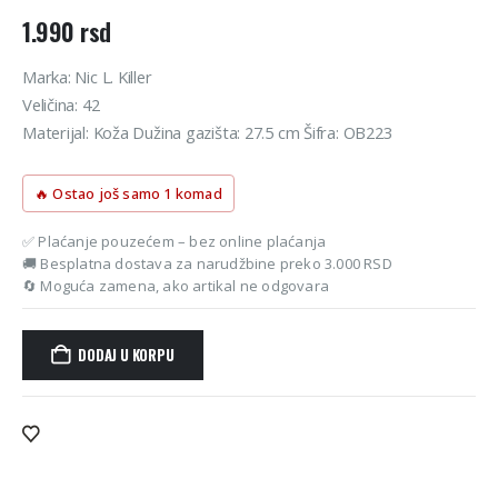
1.990
rsd
Marka: Nic L. Killer
Veličina: 42
Materijal: Koža Dužina gazišta: 27.5 cm Šifra: OB223
🔥 Ostao još samo 1 komad
✅ Plaćanje pouzećem – bez online plaćanja
🚚 Besplatna dostava za narudžbine preko 3.000 RSD
🔄 Moguća zamena, ako artikal ne odgovara
DODAJ U KORPU
Alternative: