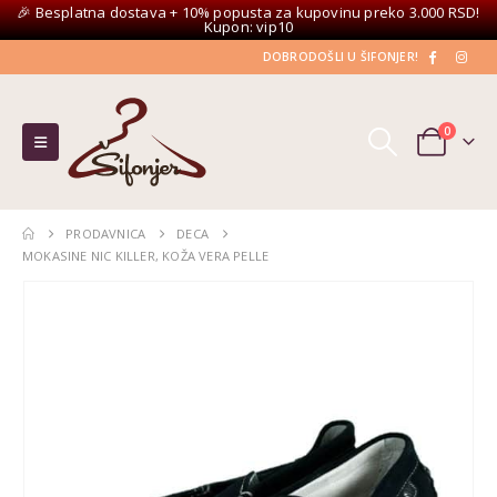
🎉 Besplatna dostava + 10% popusta za kupovinu preko 3.000 RSD!
Kupon: vip10
DOBRODOŠLI U ŠIFONJER!
0
PRODAVNICA
DECA
MOKASINE NIC KILLER, KOŽA VERA PELLE