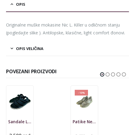
OPIS
Originalne muške mokasine Nic L. Killer u odličnom stanju
(pogledajte slike ). Antilopske, klasične, light comfort đonovi.
OPIS VELIČINA
POVEZANI PROIZVODI
-10%
Patike New Balance, 37, Donna
Sandale Geox Respira, kožne