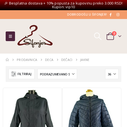
🎉 Besplatna dostava + 10% popusta za kupovinu preko 3.000 RSD!
Kupon: vip10
DOBRODOŠLI U ŠIFONJER!
0
PRODAVNICA
DECA
DEČACI
JAKNE
FILTRIRAJ