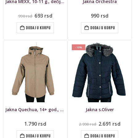
Jakna MEXX, 10-11 g., dečija jakna
Jakna Orchestra
Originalna
Trenutna
693
rsd
990
rsd
990
rsd
cena
cena
je
je:
DODAJ U KORPU
DODAJ U KORPU
bila:
693 rsd.
990 rsd.
-10%
Jakna Quechua, 14+ god., unisex
Jakna s.Oliver
Originalna
Trenut
1.790
rsd
2.691
rsd
2.990
rsd
cena
cena
je
je:
DODAJ U KORPU
DODAJ U KORPU