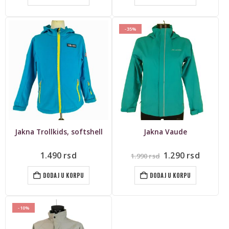
bila:
2.691 r
2.990 rsd.
-35%
Jakna Trollkids, softshell
Jakna Vaude
Originalna
Trenut
1.490
rsd
1.290
rsd
1.990
rsd
cena
cena
je
je:
DODAJ U KORPU
DODAJ U KORPU
bila:
1.290 r
1.990 rsd.
-10%