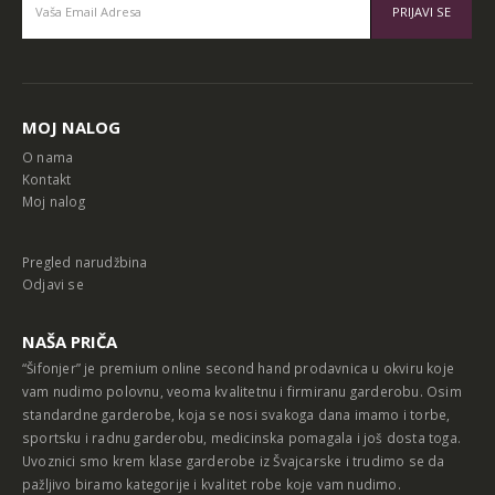
Alternative:
MOJ NALOG
O nama
Kontakt
Moj nalog
Pregled narudžbina
Odjavi se
NAŠA PRIČA
“Šifonjer” je premium online second hand prodavnica u okviru koje
vam nudimo polovnu, veoma kvalitetnu i firmiranu garderobu. Osim
standardne garderobe, koja se nosi svakoga dana imamo i torbe,
sportsku i radnu garderobu, medicinska pomagala i još dosta toga.
Uvoznici smo krem klase garderobe iz Švajcarske i trudimo se da
pažljivo biramo kategorije i kvalitet robe koje vam nudimo.