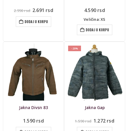
Originalna
Trenutna
2.691
rsd
4.590
rsd
2.990
rsd
cena
cena
je
je:
Veličina: XS
DODAJ U KORPU
bila:
2.691 rsd.
2.990 rsd.
DODAJ U KORPU
-20%
Jakna Divsn 83
Jakna Gap
Originalna
Trenut
1.590
rsd
1.272
rsd
1.590
rsd
cena
cena
je
je: