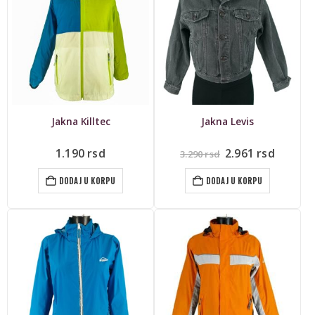
Jakna Killtec
Jakna Levis
Originalna
Trenut
1.190
rsd
2.961
rsd
3.290
rsd
cena
cena
je
je:
DODAJ U KORPU
DODAJ U KORPU
bila:
2.961 r
3.290 rsd.