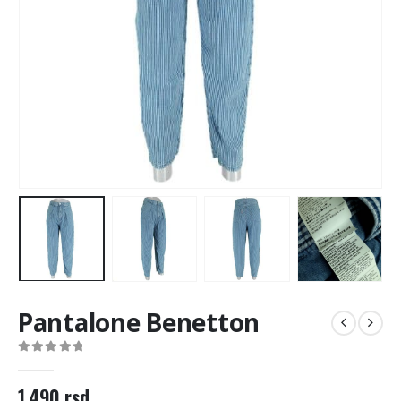
Pantalone Benetton
0
out of 5
1.490
rsd