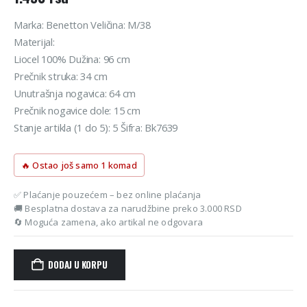
Marka: Benetton Veličina: M/38
Materijal:
Liocel 100% Dužina: 96 cm
Prečnik struka: 34 cm
Unutrašnja nogavica: 64 cm
Prečnik nogavice dole: 15 cm
Stanje artikla (1 do 5): 5 Šifra: Bk7639
🔥 Ostao još samo 1 komad
✅ Plaćanje pouzećem – bez online plaćanja
🚚 Besplatna dostava za narudžbine preko 3.000 RSD
🔄 Moguća zamena, ako artikal ne odgovara
DODAJ U KORPU
Alternative: