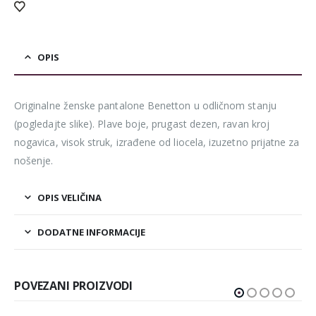
OPIS
Originalne ženske pantalone Benetton u odličnom stanju
(pogledajte slike). Plave boje, prugast dezen, ravan kroj
nogavica, visok struk, izrađene od liocela, izuzetno prijatne za
nošenje.
OPIS VELIČINA
DODATNE INFORMACIJE
POVEZANI PROIZVODI