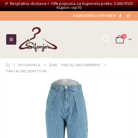
🎉 Besplatna dostava + 10% popusta za kupovinu preko 3.000 RSD!
Kupon: vip10
DOBRODOŠLI U ŠIFONJER!
0
PRODAVNICA
ŽENE
,
PANTALONE/FARMERKE
PANTALONE BENETTON