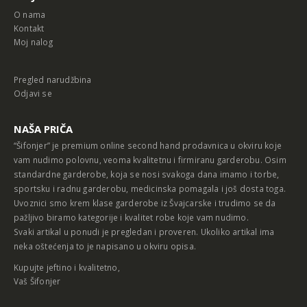
O nama
Kontakt
Moj nalog
Pregled narudžbina
Odjavi se
NAŠA PRIČA
“Šifonjer” je premium online second hand prodavnica u okviru koje
vam nudimo polovnu, veoma kvalitetnu i firmiranu garderobu. Osim
standardne garderobe, koja se nosi svakoga dana imamo i torbe,
sportsku i radnu garderobu, medicinska pomagala i još dosta toga.
Uvoznici smo krem klase garderobe iz Švajcarske i trudimo se da
pažljivo biramo kategorije i kvalitet robe koje vam nudimo.
Svaki artikal u ponudi je pregledan i proveren. Ukoliko artikal ima
neka oštećenja to je napisano u okviru opisa.
Kupujte jeftino i kvalitetno,
Vaš Šifonjer