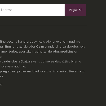
:
nline second hand prodavnica u okviru koje vam nudimo
nu i firmiranu garderobu. Osim standardne garderobe, koja
amo i torbe, sportsku i radnu garderobu, medicinska
a.
 garderobe iz Švajcarske i trudimo se da pažljivo biramo
be koje vam nudimo.
e pregledan i proveren. Ukoliko artikal ima neka oštećenja to
sa.
no,