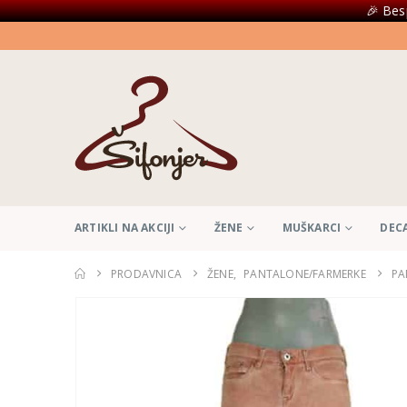
🎉 Bes
ARTIKLI NA AKCIJI
ŽENE
MUŠKARCI
DEC
PRODAVNICA
ŽENE
,
PANTALONE/FARMERKE
PA