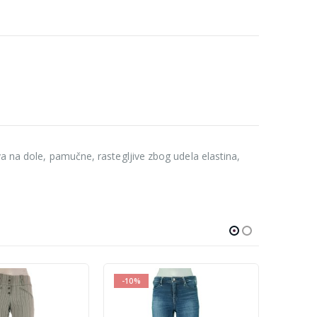
va na dole, pamučne, rastegljive zbog udela elastina,
-10%