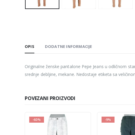
OPIS
DODATNE INFORMACIJE
Originalne ženske pantalone Pepe Jeans u odličnom stanju
srednje debljine, mekane. Nedostaje etiketa sa veličino
POVEZANI PROIZVODI
-9%