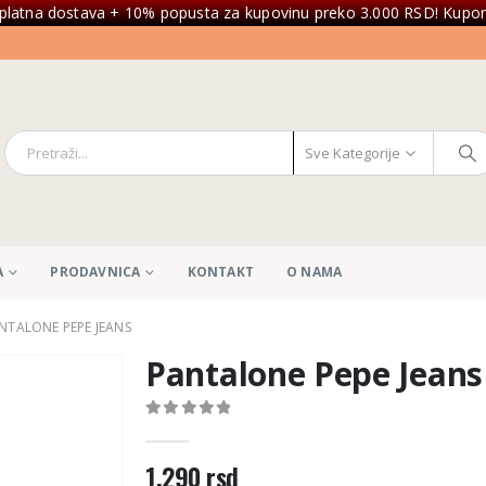
platna dostava + 10% popusta za kupovinu preko 3.000 RSD! Kupon
Sve Kategorije
A
PRODAVNICA
KONTAKT
O NAMA
NTALONE PEPE JEANS
Pantalone Pepe Jeans
0
out of 5
1.290
rsd