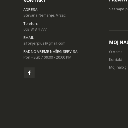
KONTAKT
Saznajte p
ADRESA:
Stevana Nemanje, Vršac
Telefon:
063 818 4 777
EMAIL:
MOJ NA
sifonjerplus@gmail.com
RADNO VREME NAŠEG SERVISA:
O nama
Pon - Sub / 09:00 - 20:00 PM
Kontakt
Moj nalog