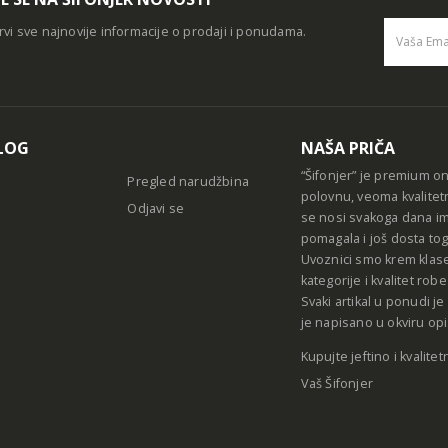
rvi sve najnovije informacije o prodaji i ponudama.
Alternative
LOG
NAŠA PRIČA
“Šifonjer” je premium o
Pregled narudžbina
polovnu, veoma kvalitet
Odjavi se
se nosi svakoga dana im
pomagala i još dosta tog
Uvoznici smo krem klase
kategorije i kvalitet ro
Svaki artikal u ponudi j
je napisano u okviru opi
Kupujte jeftino i kvalitet
Vaš Šifonjer