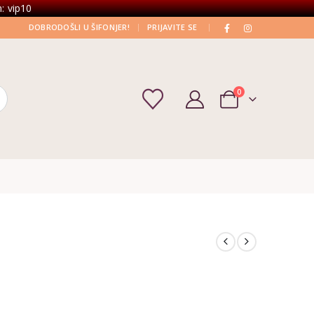
: vip10
|
|
DOBRODOŠLI U ŠIFONJER!
PRIJAVITE SE
0