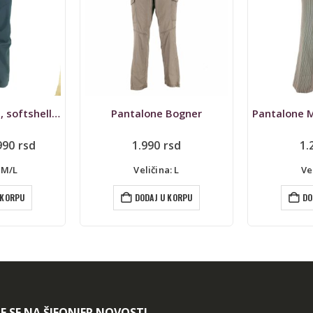
 Bogner
Pantalone Mango, casual wear
rsd
1.290
rsd
1.890
rs
: L
Veličina: S
Ve
 KORPU
DODAJ U KORPU
DO
TE SE NA ŠIFONJER NOVOSTI