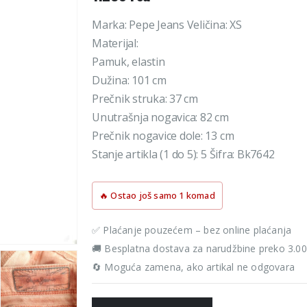
Marka: Pepe Jeans Veličina: XS
Materijal:
Pamuk, elastin
Dužina: 101 cm
Prečnik struka: 37 cm
Unutrašnja nogavica: 82 cm
Prečnik nogavice dole: 13 cm
Stanje artikla (1 do 5): 5 Šifra: Bk7642
🔥 Ostao još samo 1 komad
✅ Plaćanje pouzećem – bez online plaćanja
🚚 Besplatna dostava za narudžbine preko 3.0
🔄 Moguća zamena, ako artikal ne odgovara