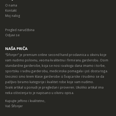
O nama
Kontakt
Moj nalog
Pregled narudžbina
Odjavi se
NAŠA PRIČA
“Šifonjer” je premium online second hand prodavnica u okviru koje
vam nudimo polovnu, veoma kvalitetnu i firmiranu garderobu. Osim
standardne garderobe, koja se nosi svakoga dana imamo i torbe,
sportsku i radnu garderobu, medicinska pomagala i još dosta toga.
Uvoznici smo krem klase garderobe iz Švajcarske i trudimo se da
pažljivo biramo kategorije i kvalitet robe koje vam nudimo.
Svaki artikal u ponudi je pregledan i proveren. Ukoliko artikal ima
neka oštećenja to je napisano u okviru opisa.
Kupujte jeftino i kvalitetno,
Vaš Šifonjer