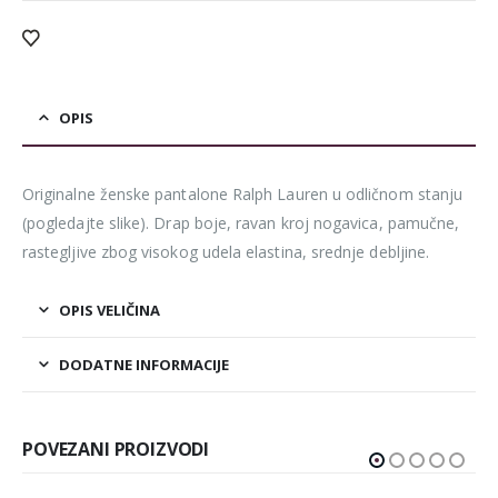
OPIS
Originalne ženske pantalone Ralph Lauren u odličnom stanju
(pogledajte slike). Drap boje, ravan kroj nogavica, pamučne,
rastegljive zbog visokog udela elastina, srednje debljine.
OPIS VELIČINA
DODATNE INFORMACIJE
POVEZANI PROIZVODI