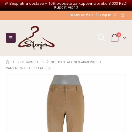
🎉 Besplatna dostava + 10% popusta za kupovinu preko 3.000 RSD!
Kupon: vip10
DOBRODOŠLI U ŠIFONJER!
0
PRODAVNICA
ŽENE
,
PANTALONE/FARMERKE
PANTALONE RALPH LAUREN