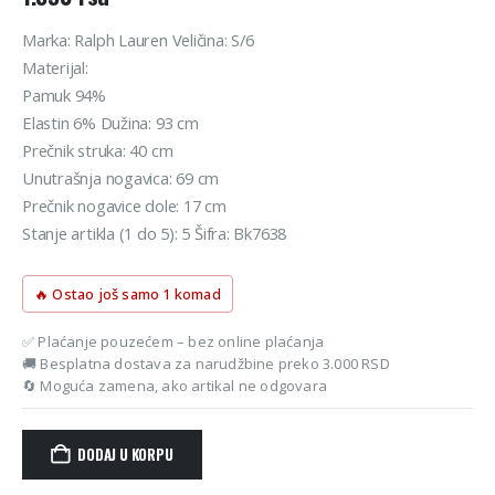
Marka: Ralph Lauren Veličina: S/6
Materijal:
Pamuk 94%
Elastin 6% Dužina: 93 cm
Prečnik struka: 40 cm
Unutrašnja nogavica: 69 cm
Prečnik nogavice dole: 17 cm
Stanje artikla (1 do 5): 5 Šifra: Bk7638
🔥 Ostao još samo 1 komad
✅ Plaćanje pouzećem – bez online plaćanja
🚚 Besplatna dostava za narudžbine preko 3.000 RSD
🔄 Moguća zamena, ako artikal ne odgovara
DODAJ U KORPU
Alternative: