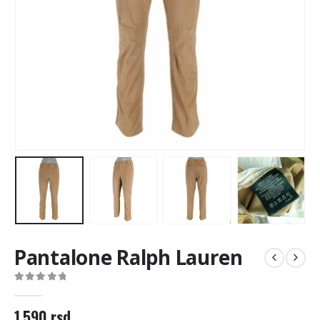
Pantalone Ralph Lauren
0
out of 5
1.590
rsd