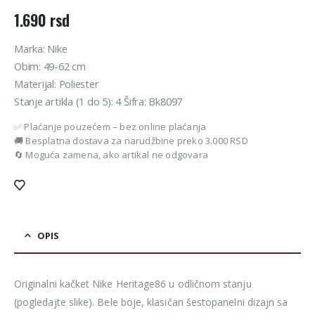
1.690
rsd
Marka: Nike
Obim: 49-62 cm
Materijal: Poliester
Stanje artikla (1 do 5): 4 Šifra: Bk8097
✅ Plaćanje pouzećem – bez online plaćanja
🚚 Besplatna dostava za narudžbine preko 3.000 RSD
🔄 Moguća zamena, ako artikal ne odgovara
OPIS
Originalni kačket Nike Heritage86 u odličnom stanju
(pogledajte slike). Bele boje, klasičan šestopanelni dizajn sa