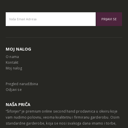
Alternative:
MOJ NALOG
O nama
Kontakt
Moj nalog
Pregled narudžbina
Odjavi se
NAŠA PRIČA
“Šifonjer” je premium online second hand prodavnica u okviru koje
vam nudimo polovnu, veoma kvalitetnu i firmiranu garderobu. Osim
standardne garderobe, koja se nosi svakoga dana imamo i torbe,