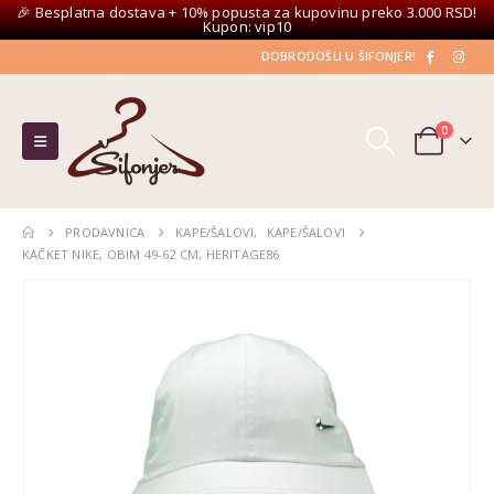
🎉 Besplatna dostava + 10% popusta za kupovinu preko 3.000 RSD!
Kupon: vip10
DOBRODOŠLI U ŠIFONJER!
0
PRODAVNICA
KAPE/ŠALOVI
,
KAPE/ŠALOVI
KAČKET NIKE, OBIM 49-62 CM, HERITAGE86