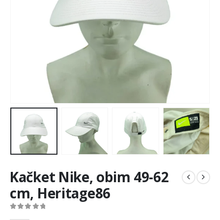
Kačket Nike, obim 49-62
cm, Heritage86
0
out of 5