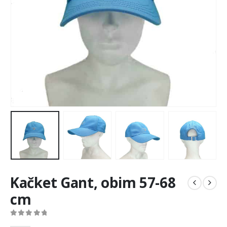
Kačket Gant, obim 57-68
cm
0
out of 5