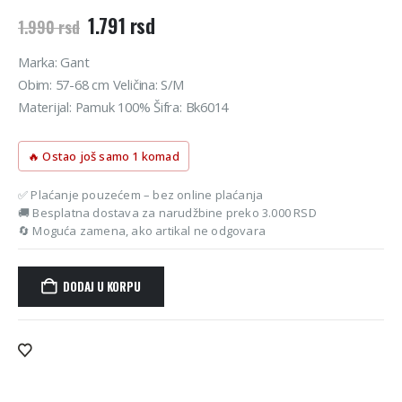
Originalna
Trenutna
1.791
rsd
1.990
rsd
cena
cena
je
je:
Marka: Gant
bila:
1.791 rsd.
Obim: 57-68 cm Veličina: S/M
1.990 rsd.
Materijal: Pamuk 100% Šifra: Bk6014
🔥 Ostao još samo 1 komad
✅ Plaćanje pouzećem – bez online plaćanja
🚚 Besplatna dostava za narudžbine preko 3.000 RSD
🔄 Moguća zamena, ako artikal ne odgovara
DODAJ U KORPU
Alternative: