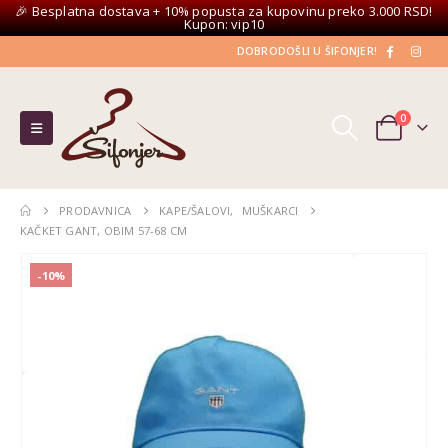
🎉 Besplatna dostava + 10% popusta za kupovinu preko 3.000 RSD!
Kupon: vip10
DOBRODOŠLI U ŠIFONJER!
0
PRODAVNICA
KAPE/ŠALOVI
,
MUŠKARCI
KAČKET GANT, OBIM 57-68 CM
-10%