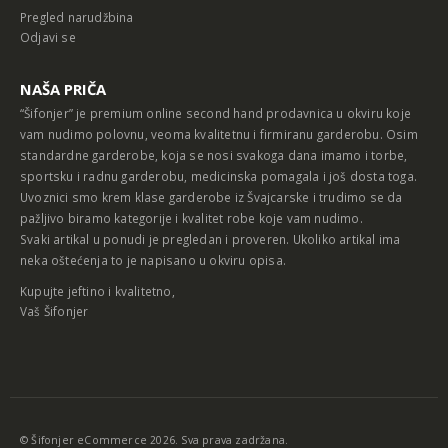
Pregled narudžbina
Odjavi se
NAŠA PRIČA
“Šifonjer” je premium online second hand prodavnica u okviru koje
vam nudimo polovnu, veoma kvalitetnu i firmiranu garderobu. Osim
standardne garderobe, koja se nosi svakoga dana imamo i torbe,
sportsku i radnu garderobu, medicinska pomagala i još dosta toga.
Uvoznici smo krem klase garderobe iz Švajcarske i trudimo se da
pažljivo biramo kategorije i kvalitet robe koje vam nudimo.
Svaki artikal u ponudi je pregledan i proveren. Ukoliko artikal ima
neka oštećenja to je napisano u okviru opisa.
Kupujte jeftino i kvalitetno,
Vaš Šifonjer
© Šifonjer eCommerce 2026. Sva prava zadržana.