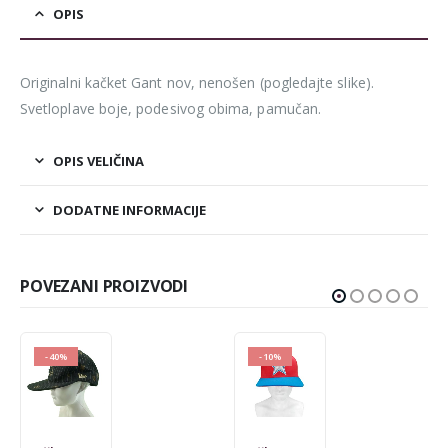
OPIS
Originalni kačket Gant nov, nenošen (pogledajte slike).
Svetloplave boje, podesivog obima, pamučan.
OPIS VELIČINA
DODATNE INFORMACIJE
POVEZANI PROIZVODI
-10%
-40%