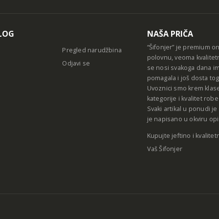
Alternative
LOG
NAŠA PRIČA
“Šifonjer” je premium o
Pregled narudžbina
polovnu, veoma kvalitet
Odjavi se
se nosi svakoga dana im
pomagala i još dosta tog
Uvoznici smo krem klase
kategorije i kvalitet ro
Svaki artikal u ponudi j
je napisano u okviru opi
Kupujte jeftino i kvalitet
Vaš Šifonjer