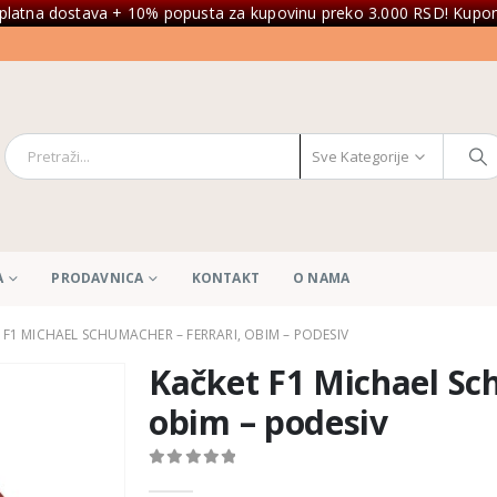
platna dostava + 10% popusta za kupovinu preko 3.000 RSD! Kupon
Sve Kategorije
A
PRODAVNICA
KONTAKT
O NAMA
 F1 MICHAEL SCHUMACHER – FERRARI, OBIM – PODESIV
Kačket F1 Michael Sc
obim – podesiv
0
out of 5