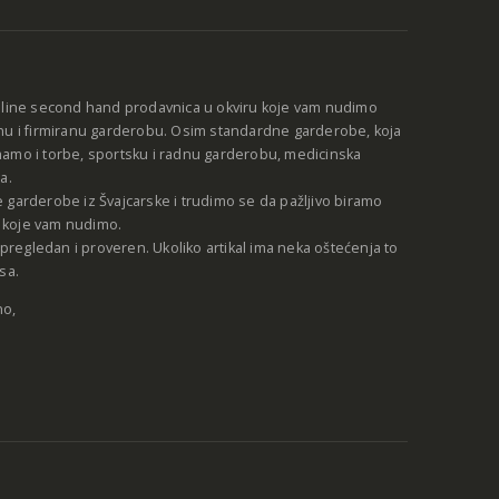
:
nline second hand prodavnica u okviru koje vam nudimo
nu i firmiranu garderobu. Osim standardne garderobe, koja
amo i torbe, sportsku i radnu garderobu, medicinska
a.
 garderobe iz Švajcarske i trudimo se da pažljivo biramo
be koje vam nudimo.
e pregledan i proveren. Ukoliko artikal ima neka oštećenja to
sa.
no,