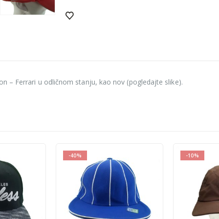
 – Ferrari u odličnom stanju, kao nov (pogledajte slike).
-40%
-10%