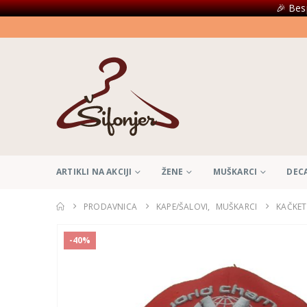
🎉 Bes
ARTIKLI NA AKCIJI
ŽENE
MUŠKARCI
DEC
PRODAVNICA
KAPE/ŠALOVI
,
MUŠKARCI
KAČKET
-40%