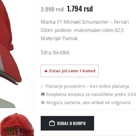
Originalna
Trenutna
1.794
rsd
2.990
rsd
cena
cena
je
je:
Marka: F1 Michael Schumacher – Ferrari
bila:
1.794 rsd.
Obim: podesiv -maksimalan obim 62,5
2.990 rsd.
Materijal: Pamuk
Šifra: Bk4366
🔥 Ostao još samo 1 komad
✅ Plaćanje pouzećem – bez online plaćanja
🚚 Besplatna dostava za narudžbine preko 3.0
🔄 Moguća zamena, ako artikal ne odgovara
DODAJ U KORPU
Alternative: