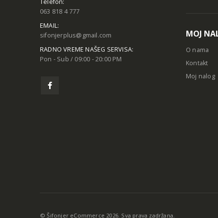
Telefon:
063 818 4 777
EMAIL:
MOJ NA
sifonjerplus@gmail.com
RADNO VREME NAŠEG SERVISA:
O nama
Pon - Sub / 09:00 - 20:00 PM
Kontakt
Moj nalog
© Šifonjer eCommerce 2026. Sva prava zadržana.