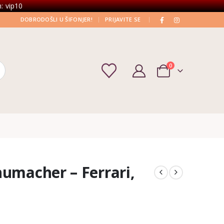
: vip10
|
|
DOBRODOŠLI U ŠIFONJER!
PRIJAVITE SE
0
humacher – Ferrari,