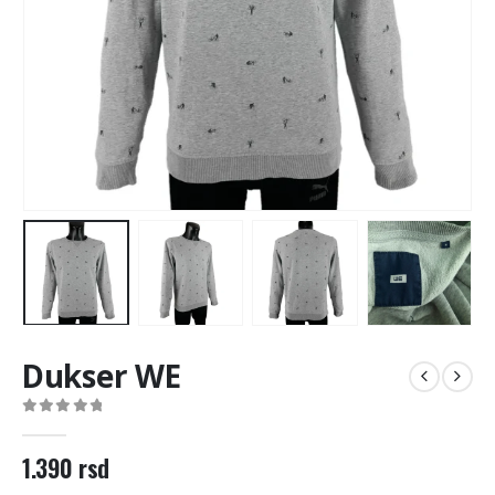
Dukser WE
0
out of 5
1.390
rsd