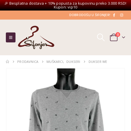
🎉 Besplatna dostava + 10% popusta za kupovinu preko 3.000 RSD!
Kupon: vip10
DOBRODOŠLI U ŠIFONJER!
0
PRODAVNICA
MUŠKARCI
,
DUKSERI
DUKSER WE