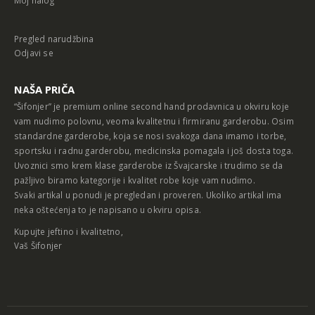
Pregled narudžbina
Odjavi se
NAŠA PRIČA
“Šifonjer” je premium online second hand prodavnica u okviru koje
vam nudimo polovnu, veoma kvalitetnu i firmiranu garderobu. Osim
standardne garderobe, koja se nosi svakoga dana imamo i torbe,
sportsku i radnu garderobu, medicinska pomagala i još dosta toga.
Uvoznici smo krem klase garderobe iz Švajcarske i trudimo se da
pažljivo biramo kategorije i kvalitet robe koje vam nudimo.
Svaki artikal u ponudi je pregledan i proveren. Ukoliko artikal ima
neka oštećenja to je napisano u okviru opisa.
Kupujte jeftino i kvalitetno,
Vaš Šifonjer