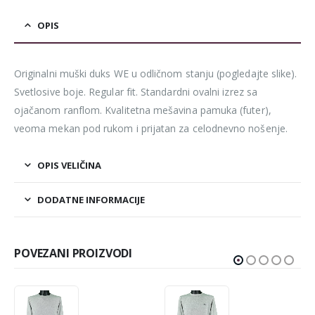
OPIS
Originalni muški duks WE u odličnom stanju (pogledajte slike).
Svetlosive boje. Regular fit. Standardni ovalni izrez sa
ojačanom ranflom. Kvalitetna mešavina pamuka (futer),
veoma mekan pod rukom i prijatan za celodnevno nošenje.
OPIS VELIČINA
DODATNE INFORMACIJE
POVEZANI PROIZVODI