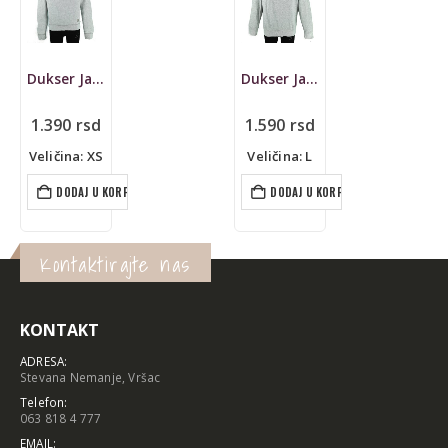
Dukser Jack & Jones
Dukser Jack & Jones
1.390
rsd
1.590
rsd
Veličina: XS
Veličina: L
DODAJ U KORPU
DODAJ U KORPU
Kontaktirajte nas
KONTAKT
ADRESA:
Stevana Nemanje, Vršac
Telefon:
063 818 4 777
EMAIL: