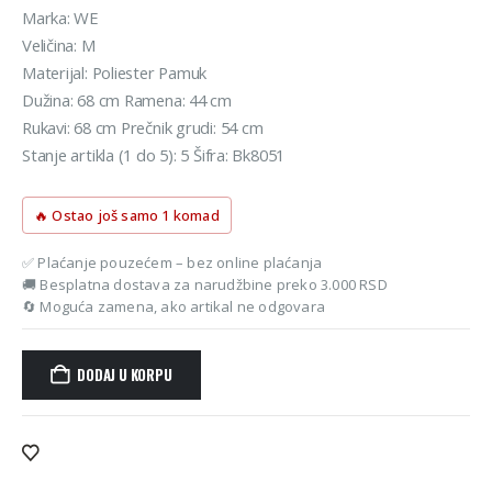
Marka: WE
Veličina: M
Materijal: Poliester Pamuk
Dužina: 68 cm Ramena: 44 cm
Rukavi: 68 cm Prečnik grudi: 54 cm
Stanje artikla (1 do 5): 5 Šifra: Bk8051
🔥 Ostao još samo 1 komad
✅ Plaćanje pouzećem – bez online plaćanja
🚚 Besplatna dostava za narudžbine preko 3.000 RSD
🔄 Moguća zamena, ako artikal ne odgovara
DODAJ U KORPU
Alternative: