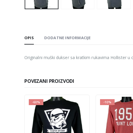
OPIS
DODATNE INFORMACIJE
Originalni muški dukser sa kratkim rukavima Hollister u o
POVEZANI PROIZVODI
-10%
-50%