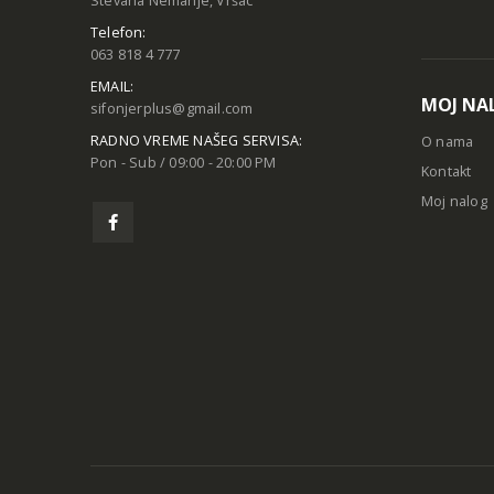
Stevana Nemanje, Vršac
Telefon:
063 818 4 777
EMAIL:
MOJ NA
sifonjerplus@gmail.com
RADNO VREME NAŠEG SERVISA:
O nama
Pon - Sub / 09:00 - 20:00 PM
Kontakt
Moj nalog