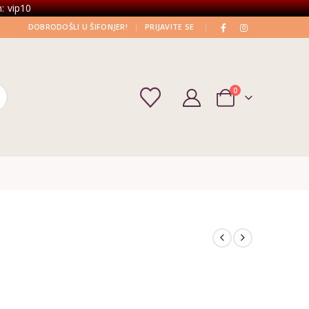
: vip10
|
|
DOBRODOŠLI U ŠIFONJER!
PRIJAVITE SE
0