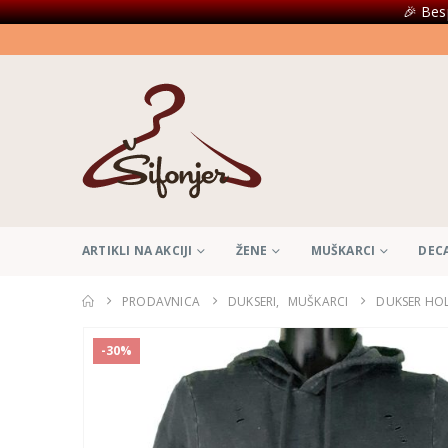
🎉 Bes
ARTIKLI NA AKCIJI
ŽENE
MUŠKARCI
DEC
PRODAVNICA
DUKSERI
,
MUŠKARCI
DUKSER HOL
-30%