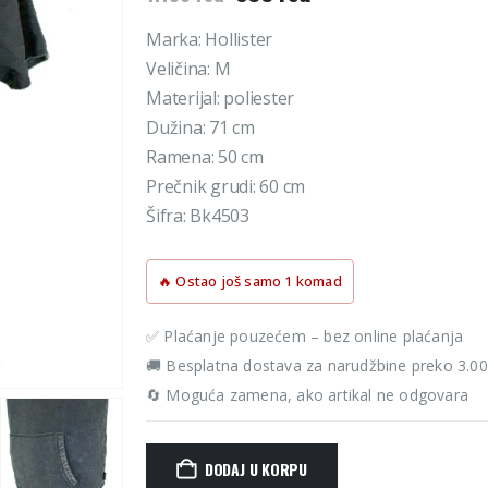
cena
cena
je
je:
Marka: Hollister
bila:
833 rsd.
Veličina: M
1.190 rsd.
Materijal: poliester
Dužina: 71 cm
Ramena: 50 cm
Prečnik grudi: 60 cm
Šifra: Bk4503
🔥 Ostao još samo 1 komad
✅ Plaćanje pouzećem – bez online plaćanja
🚚 Besplatna dostava za narudžbine preko 3.0
🔄 Moguća zamena, ako artikal ne odgovara
DODAJ U KORPU
Alternative: