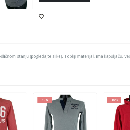
dličnom stanju (pogledajte slike). Topliji materijal, ima kapuljaču, v
-10%
-48%