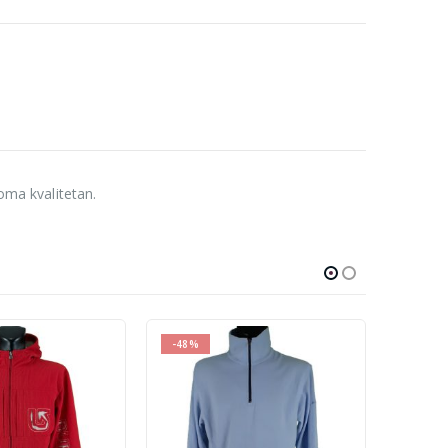
eoma kvalitetan.
-38%