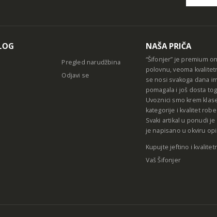
Alternative
LOG
NAŠA PRIČA
“Šifonjer” je premium o
Pregled narudžbina
polovnu, veoma kvalitet
Odjavi se
se nosi svakoga dana im
pomagala i još dosta tog
Uvoznici smo krem klase
kategorije i kvalitet ro
Svaki artikal u ponudi j
je napisano u okviru opi
Kupujte jeftino i kvalitet
Vaš Šifonjer