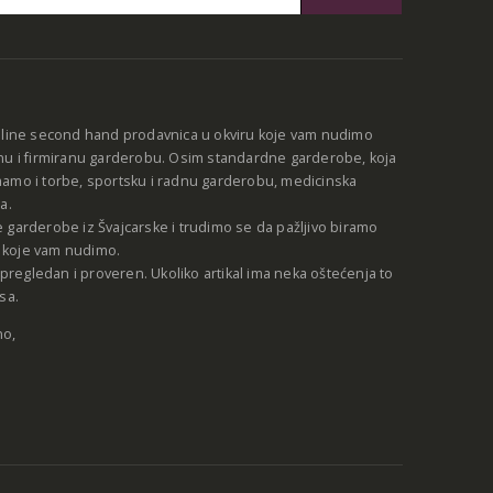
:
nline second hand prodavnica u okviru koje vam nudimo
nu i firmiranu garderobu. Osim standardne garderobe, koja
amo i torbe, sportsku i radnu garderobu, medicinska
a.
 garderobe iz Švajcarske i trudimo se da pažljivo biramo
be koje vam nudimo.
e pregledan i proveren. Ukoliko artikal ima neka oštećenja to
sa.
no,