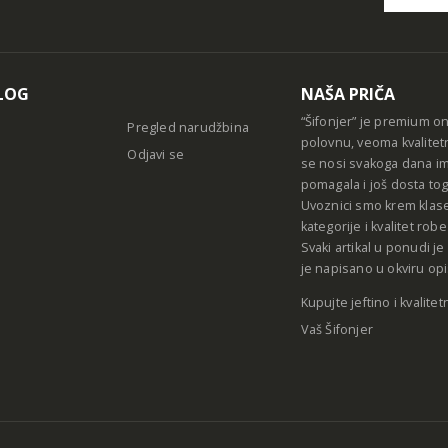
Alternative
LOG
NAŠA PRIČA
“Šifonjer” je premium o
Pregled narudžbina
polovnu, veoma kvalitet
Odjavi se
se nosi svakoga dana im
pomagala i još dosta tog
Uvoznici smo krem klase
kategorije i kvalitet ro
Svaki artikal u ponudi j
je napisano u okviru opi
Kupujte jeftino i kvalitet
Vaš Šifonjer