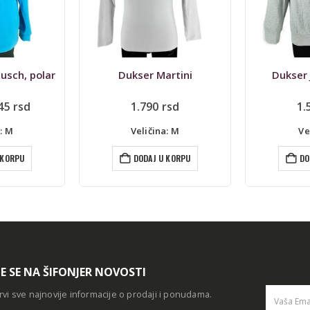
usch, polar
Dukser Martini
Dukser 
riginalna
Trenutna
45
rsd
1.790
rsd
1.
ena
cena
e
je:
: M
Veličina: M
Ve
la:
745 rsd.
.490 rsd.
 KORPU
DODAJ U KORPU
DO
TE SE NA ŠIFONJER NOVOSTI
rvi sve najnovije informacije o prodaji i ponudama.