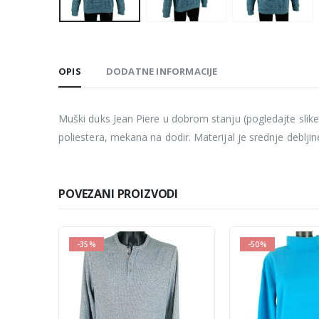
OPIS
DODATNE INFORMACIJE
Muški duks Jean Piere u dobrom stanju (pogledajte slike
poliestera, mekana na dodir. Materijal je srednje deblji
POVEZANI PROIZVODI
-35%
-50%