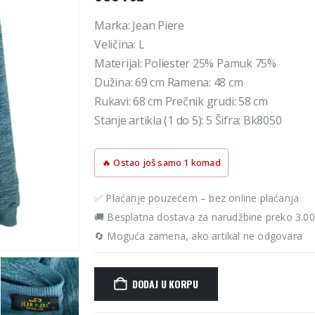
Marka: Jean Piere
Veličina: L
Materijal: Poliester 25% Pamuk 75%
Dužina: 69 cm Ramena: 48 cm
Rukavi: 68 cm Prečnik grudi: 58 cm
Stanje artikla (1 do 5): 5 Šifra: Bk8050
🔥 Ostao još samo 1 komad
✅ Plaćanje pouzećem – bez online plaćanja
🚚 Besplatna dostava za narudžbine preko 3.0
🔄 Moguća zamena, ako artikal ne odgovara
DODAJ U KORPU
Alternative: