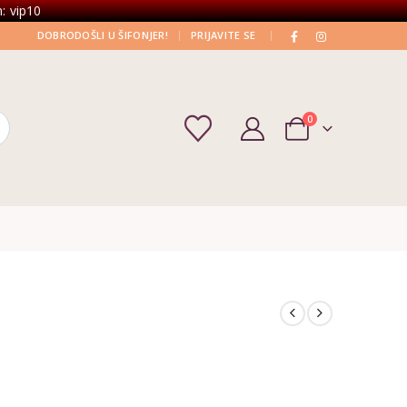
: vip10
|
|
DOBRODOŠLI U ŠIFONJER!
PRIJAVITE SE
0