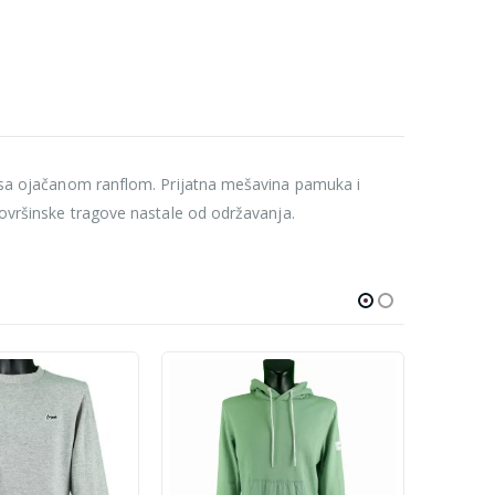
ez sa ojačanom ranflom. Prijatna mešavina pamuka i
 površinske tragove nastale od održavanja.
-39%