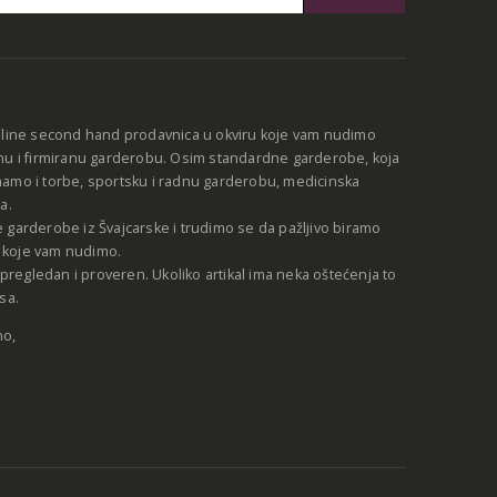
:
nline second hand prodavnica u okviru koje vam nudimo
nu i firmiranu garderobu. Osim standardne garderobe, koja
amo i torbe, sportsku i radnu garderobu, medicinska
a.
 garderobe iz Švajcarske i trudimo se da pažljivo biramo
be koje vam nudimo.
e pregledan i proveren. Ukoliko artikal ima neka oštećenja to
sa.
no,