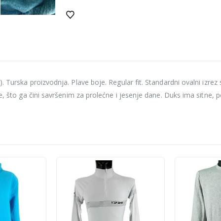
). Turska proizvodnja. Plave boje. Regular fit. Standardni ovalni izr
ne, što ga čini savršenim za prolećne i jesenje dane. Duks ima sitne,