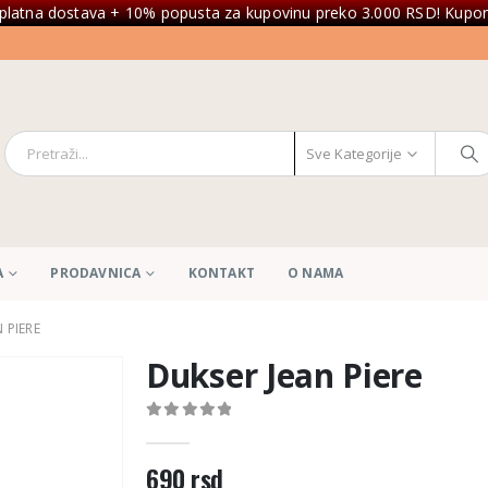
platna dostava + 10% popusta za kupovinu preko 3.000 RSD! Kupon
Sve Kategorije
A
PRODAVNICA
KONTAKT
O NAMA
 PIERE
Dukser Jean Piere
0
out of 5
690
rsd