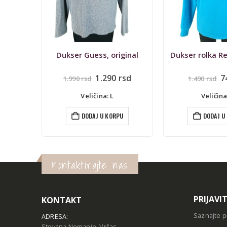
nji deo
Dukser Guess, original
Dukser rolka Re
Originalna
Trenutna
O
1.290
rsd
7
1.990
rsd
1.490
rsd
cena
cena
c
je
je:
j
Veličina: L
Veličina
bila:
1.290 rsd.
bi
1.990 rsd.
1
U
DODAJ U KORPU
DODAJ U
Kontaktirajte nas
PRIJAVI
KONTAKT
Saznajte p
ADRESA:
Stevana Nemanje, Vršac