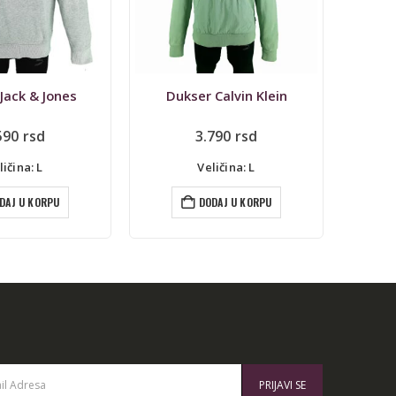
Jack & Jones
Dukser Calvin Klein
590
rsd
3.790
rsd
1
ličina: L
Veličina: L
DAJ U KORPU
DODAJ U KORPU