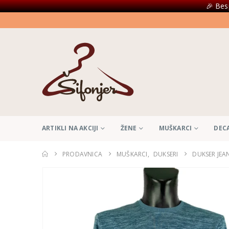
🎉 Bes
ARTIKLI NA AKCIJI
ŽENE
MUŠKARCI
DEC
PRODAVNICA
MUŠKARCI
,
DUKSERI
DUKSER JEAN