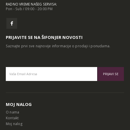
sifonjerplus@gmail.com
RADNO VREME NAŠEG SERVISA:
Pon - Sub / 09:00 - 20:00 PM
PRIJAVITE SE NA ŠIFONJER NOVOSTI
Saznajte prvi sve najnovije informacije o prodaji i ponudama.
Alternative:
MOJ NALOG
O nama
Kontakt
Moj nalog