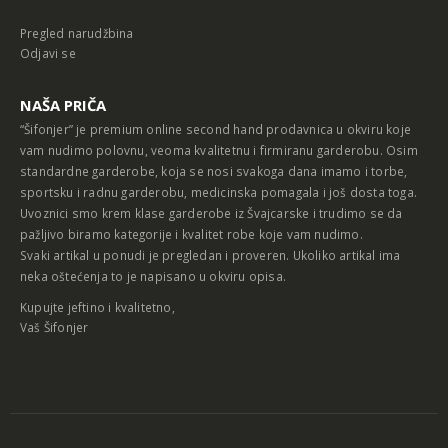
Pregled narudžbina
Odjavi se
NAŠA PRIČA
“Šifonjer” je premium online second hand prodavnica u okviru koje
vam nudimo polovnu, veoma kvalitetnu i firmiranu garderobu. Osim
standardne garderobe, koja se nosi svakoga dana imamo i torbe,
sportsku i radnu garderobu, medicinska pomagala i još dosta toga.
Uvoznici smo krem klase garderobe iz Švajcarske i trudimo se da
pažljivo biramo kategorije i kvalitet robe koje vam nudimo.
Svaki artikal u ponudi je pregledan i proveren. Ukoliko artikal ima
neka oštećenja to je napisano u okviru opisa.
Kupujte jeftino i kvalitetno,
Vaš Šifonjer