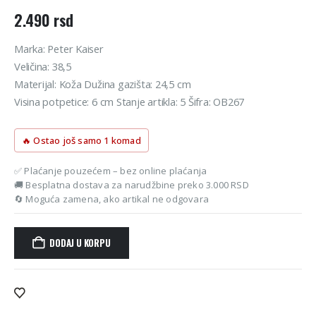
2.490
rsd
Marka: Peter Kaiser
Veličina: 38,5
Materijal: Koža Dužina gazišta: 24,5 cm
Visina potpetice: 6 cm Stanje artikla: 5 Šifra: OB267
🔥 Ostao još samo 1 komad
✅ Plaćanje pouzećem – bez online plaćanja
🚚 Besplatna dostava za narudžbine preko 3.000 RSD
🔄 Moguća zamena, ako artikal ne odgovara
DODAJ U KORPU
Alternative: