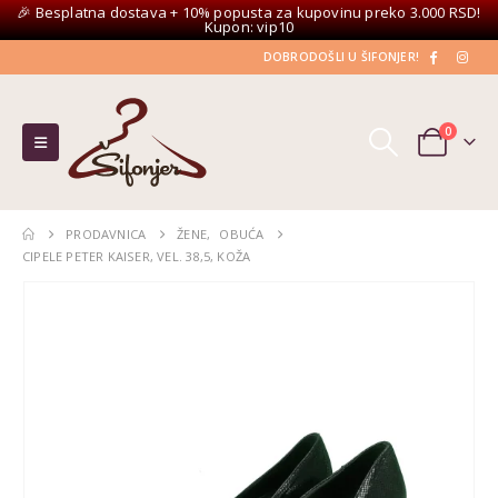
🎉 Besplatna dostava + 10% popusta za kupovinu preko 3.000 RSD!
Kupon: vip10
DOBRODOŠLI U ŠIFONJER!
0
PRODAVNICA
ŽENE
,
OBUĆA
CIPELE PETER KAISER, VEL. 38,5, KOŽA