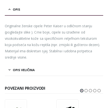
OPIS
Originalne ženske cipele Peter Kaiser u odličnom stanju
(pogledajte slike ). Crne boje, cipele su izrađene od
visokokvalitetne kože sa specifičnom reljefnom teksturom
koja podseća na kožu reptila (npr. zmijski ili gušterov dezen).
Materijal ima diskretan sjaj. Stabilna i udobna potpetica
srednje visine.
OPIS VELIČINA
POVEZANI PROIZVODI
-10%