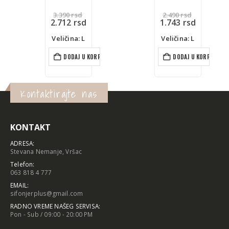
Originalna
Originalna
3.390
rsd
2.490
rsd
cena
Trenutna
cena
Trenutna
2.712
rsd
1.743
rsd
je
cena
je
cena
bila:
je:
bila:
je:
Veličina: L
Veličina: L
3.390 rsd.
2.712 rsd.
2.490 rsd.
1.743 rsd.
DODAJ U KORPU
DODAJ U KORPU
Kontaktirajte nas
KONTAKT
ADRESA:
Stevana Nemanje, Vršac
Telefon:
063 818 4 777
EMAIL:
sifonjerplus@gmail.com
RADNO VREME NAŠEG SERVISA:
Pon - Sub / 09:00 - 20:00 PM