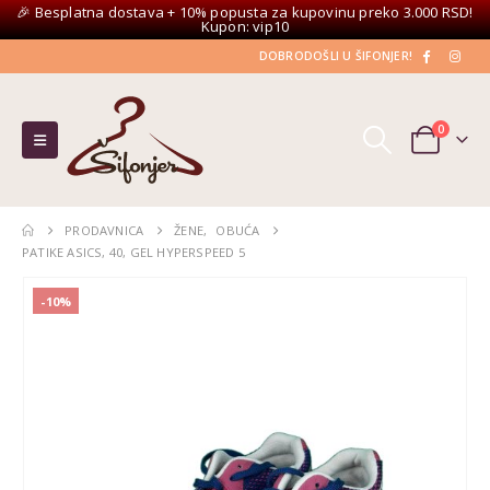
🎉 Besplatna dostava + 10% popusta za kupovinu preko 3.000 RSD!
Kupon: vip10
DOBRODOŠLI U ŠIFONJER!
0
PRODAVNICA
ŽENE
,
OBUĆA
PATIKE ASICS, 40, GEL HYPERSPEED 5
-10%