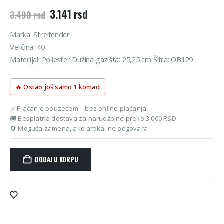
Originalna
Trenutna
3.141
rsd
3.490
rsd
cena
cena
je
je:
Marka: Streifender
bila:
3.141 rsd.
Veličina: 40
3.490 rsd.
Materijal: Poliester Dužina gazišta: 25,25 cm Šifra: OB129
🔥 Ostao još samo 1 komad
✅ Plaćanje pouzećem – bez online plaćanja
🚚 Besplatna dostava za narudžbine preko 3.000 RSD
🔄 Moguća zamena, ako artikal ne odgovara
DODAJ U KORPU
Alternative: