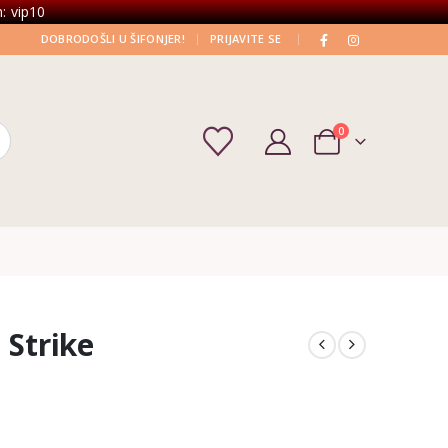
: vip10
|
|
DOBRODOŠLI U ŠIFONJER!
PRIJAVITE SE
0
 Strike