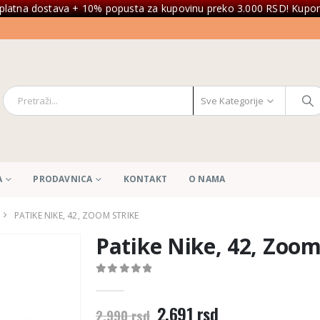
platna dostava + 10% popusta za kupovinu preko 3.000 RSD! Kupon
Sve Kategorije
A
PRODAVNICA
KONTAKT
O NAMA
PATIKE NIKE, 42, ZOOM STRIKE
Patike Nike, 42, Zoom
0
out of 5
Originalna
Trenutna
2.691
rsd
2.990
rsd