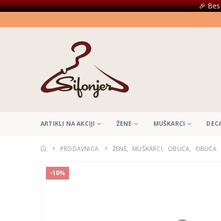
🎉 Bes
ARTIKLI NA AKCIJI
ŽENE
MUŠKARCI
DEC
PRODAVNICA
ŽENE
,
MUŠKARCI
,
OBUĆA
,
OBUĆA
-10%