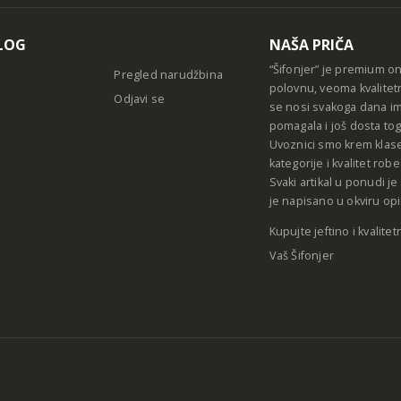
LOG
NAŠA PRIČA
“Šifonjer” je premium o
Pregled narudžbina
polovnu, veoma kvalitet
Odjavi se
se nosi svakoga dana im
pomagala i još dosta tog
Uvoznici smo krem klase
kategorije i kvalitet ro
Svaki artikal u ponudi j
je napisano u okviru opi
Kupujte jeftino i kvalitet
Vaš Šifonjer