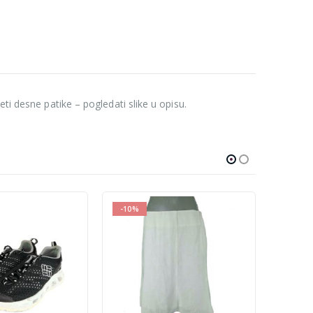
ti desne patike – pogledati slike u opisu.
-30%
-10%