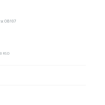
fra: OB107
00 RSD