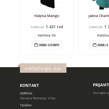
o
Jakna Charles River
Bluza 
alna
Trenutna
Originalna
Trenutna
Or
rsd
1.743
rsd
3
2.490
rsd
690
rsd
cena
cena
cena
c
je:
je
je:
je
Veličina: L
Veličina:
1.431 rsd.
bila:
1.743 rsd.
bi
rsd.
2.490 rsd.
69
U
DODAJ U KORPU
DODAJ U
Kontaktirajte nas
PRIJAVI
KONTAKT
Saznajte p
ADRESA:
Stevana Nemanje, Vršac
Telefon: