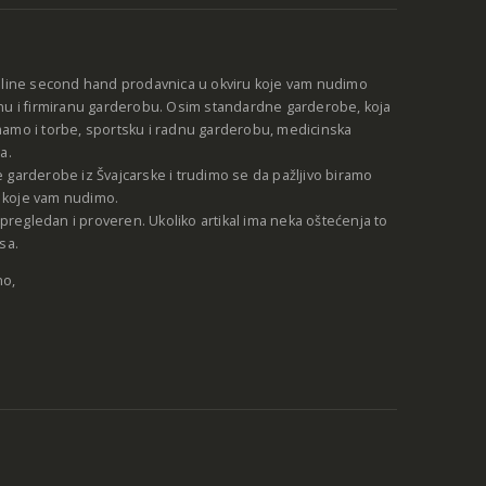
nline second hand prodavnica u okviru koje vam nudimo
nu i firmiranu garderobu. Osim standardne garderobe, koja
amo i torbe, sportsku i radnu garderobu, medicinska
a.
 garderobe iz Švajcarske i trudimo se da pažljivo biramo
be koje vam nudimo.
e pregledan i proveren. Ukoliko artikal ima neka oštećenja to
sa.
no,