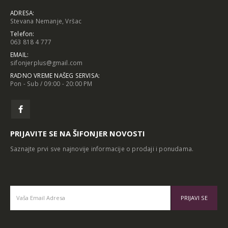
ADRESA:
Stevana Nemanje, Vršac
Telefon:
063 818 4 777
EMAIL:
sifonjerplus@gmail.com
RADNO VREME NAŠEG SERVISA:
Pon - Sub / 09:00 - 20:00 PM
PRIJAVITE SE NA ŠIFONJER NOVOSTI
Saznajte prvi sve najnovije informacije o prodaji i ponudama.
Alternative: