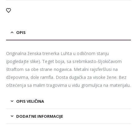
OPIS
Originalna ženska trenerka Luhta u odličnom stanju
(pogledajte slike). Teget boja, sa srebrnkasto-šljokičavom
štraftom sa obe strane nogavica. Metalni rajsferšlusi na
džepovima, dole ramfla. Dosta dugačka za visoke žene. Bez
oštećenja sa malim tragovima u vidu gromuljica na materijalu.
OPIS VELIČINA
DODATNE INFORMACIJE