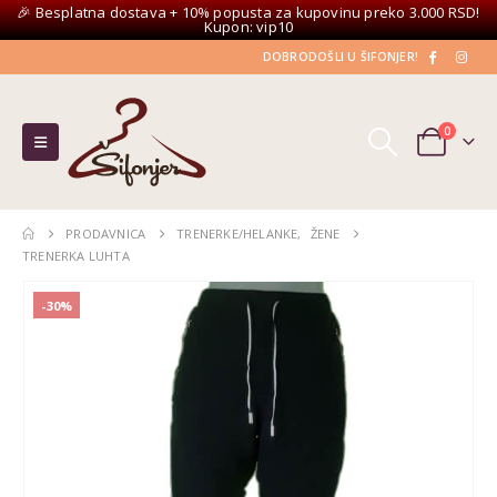
🎉 Besplatna dostava + 10% popusta za kupovinu preko 3.000 RSD!
Kupon: vip10
DOBRODOŠLI U ŠIFONJER!
0
PRODAVNICA
TRENERKE/HELANKE
,
ŽENE
TRENERKA LUHTA
-30%