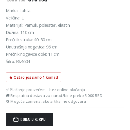
cena
cena
je
je:
Marka: Luhta
bila:
973 rsd.
Veličina: L
1.390 rsd.
Materijal: Pamuk, poliester, elastin
Dužina: 110 cm
Prečnik struka: 40-50 cm
Unutrašnja nogavica: 96 cm
Prečnik nogavice dole: 11 cm
Šifra: Bk4604
🔥 Ostao još samo 1 komad
✅ Plaćanje pouzećem – bez online plaćanja
🚚 Besplatna dostava za narudžbine preko 3.000 RSD
🔄 Moguća zamena, ako artikal ne odgovara
DODAJ U KORPU
Alternative: