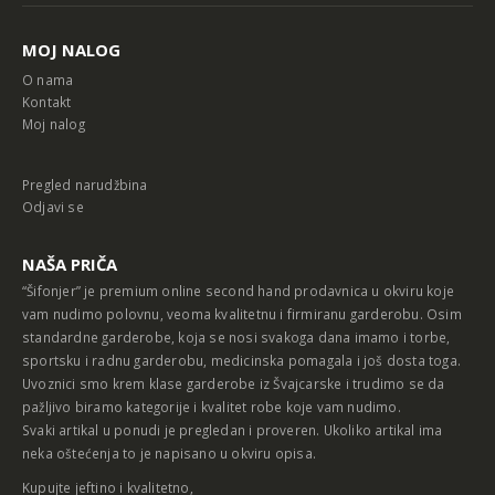
MOJ NALOG
O nama
Kontakt
Moj nalog
Pregled narudžbina
Odjavi se
NAŠA PRIČA
“Šifonjer” je premium online second hand prodavnica u okviru koje
vam nudimo polovnu, veoma kvalitetnu i firmiranu garderobu. Osim
standardne garderobe, koja se nosi svakoga dana imamo i torbe,
sportsku i radnu garderobu, medicinska pomagala i još dosta toga.
Uvoznici smo krem klase garderobe iz Švajcarske i trudimo se da
pažljivo biramo kategorije i kvalitet robe koje vam nudimo.
Svaki artikal u ponudi je pregledan i proveren. Ukoliko artikal ima
neka oštećenja to je napisano u okviru opisa.
Kupujte jeftino i kvalitetno,
Vaš Šifonjer