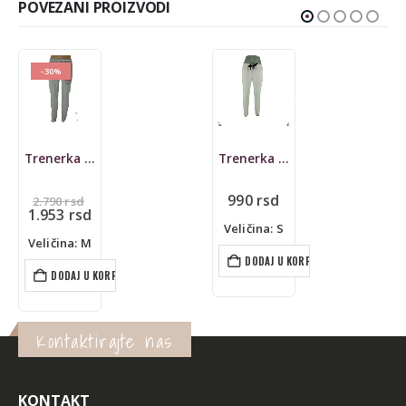
POVEZANI PROIZVODI
Trenerka Funk & Soul, donji deo
Helanke Lelosi, 3/4
990
rsd
690
rsd
Veličina: S
Veličina: S
DODAJ U KORPU
DODAJ U KORPU
Kontaktirajte nas
KONTAKT