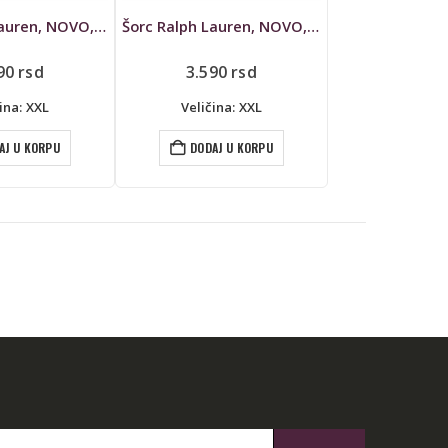
Šorc Ralph Lauren, NOVO, za kupanje
Šorc Ralph Lauren, NOVO, za kupanje
590
rsd
3.590
rsd
ina: XXL
Veličina: XXL
AJ U KORPU
DODAJ U KORPU