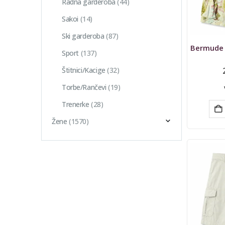
Radna garderoba
(44)
Sakoi
(14)
Ski garderoba
(87)
Sport
(137)
Štitnici/Kacige
(32)
Torbe/Rančevi
(19)
Trenerke
(28)
Žene
(1570)