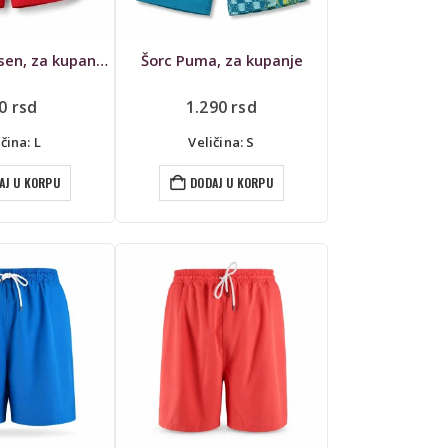
Šorc Paul Rosen, za kupanje
Šorc Puma, za kupanje
90
rsd
1.290
rsd
čina: L
Veličina: S
AJ U KORPU
DODAJ U KORPU