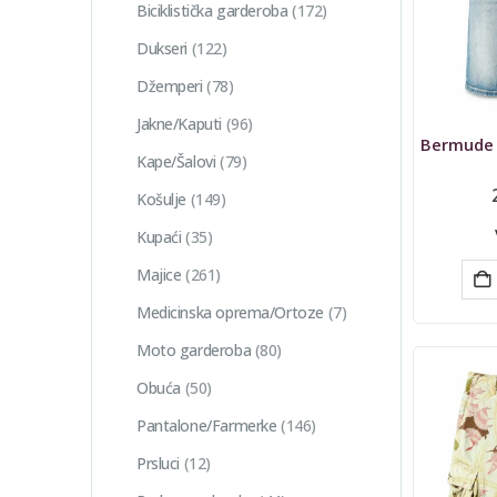
Biciklistička garderoba
(172)
Dukseri
(122)
Džemperi
(78)
Jakne/Kaputi
(96)
Kape/Šalovi
(79)
Košulje
(149)
Kupaći
(35)
Majice
(261)
Medicinska oprema/Ortoze
(7)
Moto garderoba
(80)
Obuća
(50)
Pantalone/Farmerke
(146)
Prsluci
(12)