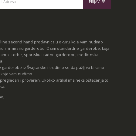
:
nline second hand prodavnica u okviru koje vam nudimo
nu i firmiranu garderobu. Osim standardne garderobe, koja
amo i torbe, sportsku i radnu garderobu, medicinska
a.
 garderobe iz Švajcarske i trudimo se da pažljivo biramo
be koje vam nudimo.
e pregledan i proveren. Ukoliko artikal ima neka oštećenja to
sa.
no,