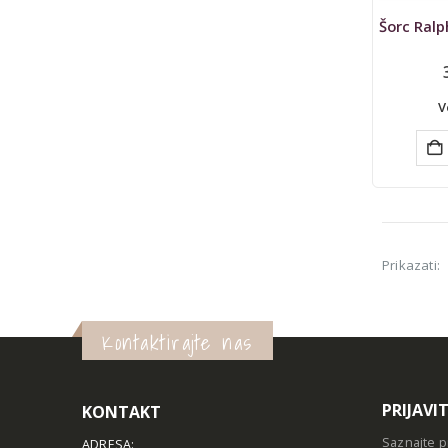
V
Prikazati:
Kontaktirajte nas
PRIJAVI
KONTAKT
Saznajte p
ADRESA: