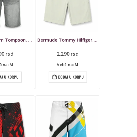
Bermude Tom Tompson, teksas
Bermude Tommy Hilfiger, W32
490
rsd
2.290
rsd
čina: M
Veličina: M
AJ U KORPU
DODAJ U KORPU