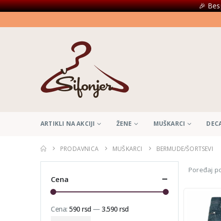
🎉 Bes
ARTIKLI NA AKCIJI
ŽENE
MUŠKARCI
DEC
PRODAVNICA
MUŠKARCI
BERMUDE/ŠORTSEVI
Poređaj po
Cena
Cena:
590 rsd
—
3.590 rsd