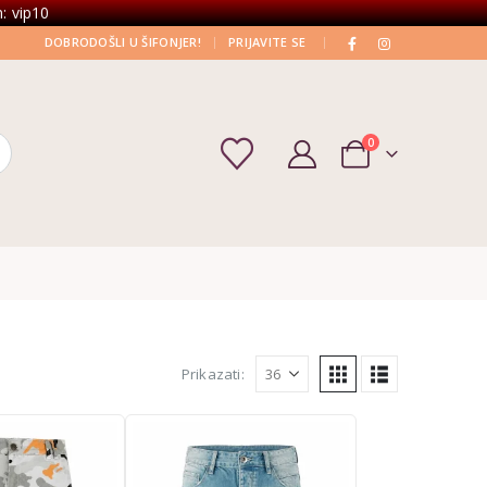
: vip10
|
|
DOBRODOŠLI U ŠIFONJER!
PRIJAVITE SE
0
Prikazati: