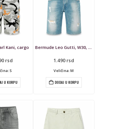
rl Kani, cargo
Bermude Leo Gutti, W30, teksas
290
rsd
1.490
rsd
čina: S
Veličina: M
AJ U KORPU
DODAJ U KORPU