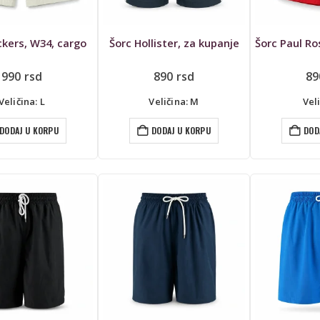
ckers, W34, cargo
Šorc Hollister, za kupanje
990
rsd
890
rsd
8
Veličina: L
Veličina: M
Veli
DODAJ U KORPU
DODAJ U KORPU
DOD