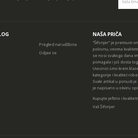
Alternative
LOG
NAŠA PRIČA
“Šifonjer” je premium o
Pregled narudžbina
polovnu, veoma kvalitet
Odjavi se
se nosi svakoga dana im
pomagala i još dosta tog
Uvoznici smo krem klase
kategorije i kvalitet ro
Svaki artikal u ponudi j
je napisano u okviru opi
Kupujte jeftino i kvalitet
Vaš Šifonjer