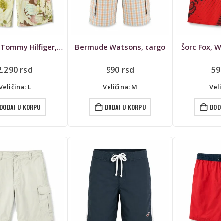
Bermude Tommy Hilfiger, W33, cargo
Bermude Watsons, cargo
Šorc Fox, 
2.290
rsd
990
rsd
5
Veličina: L
Veličina: M
Veli
DODAJ U KORPU
DODAJ U KORPU
DOD