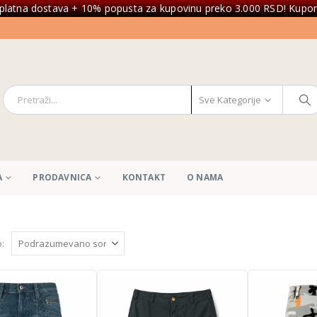
platna dostava + 10% popusta za kupovinu preko 3.000 RSD! Kupon
Sve Kategorije
A
PRODAVNICA
KONTAKT
O NAMA
: