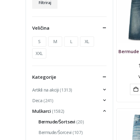
Minimalna
Maksimalna
Filtriraj
cena
cena
Veličina
S
M
L
XL
XXL
Kategorije
Artikli na akciji
(1313)
Deca
(241)
Muškarci
(1582)
Bermude/Šortsevi
(20)
Bermude/Šorcevi
(107)