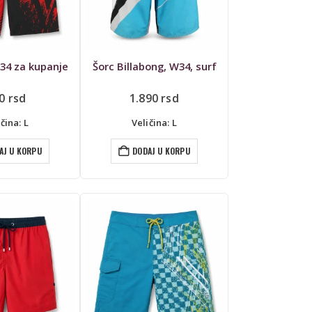
W34 za kupanje
Šorc Billabong, W34, surf
90
rsd
1.890
rsd
čina: L
Veličina: L
AJ U KORPU
DODAJ U KORPU