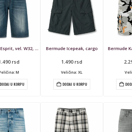
Bermude Esprit, vel. W32, teksas
Bermude Icepeak, cargo
Bermude Ka
1.490
rsd
1.490
rsd
2.
Veličina: M
Veličina: XL
Veli
DODAJ U KORPU
DODAJ U KORPU
DOD