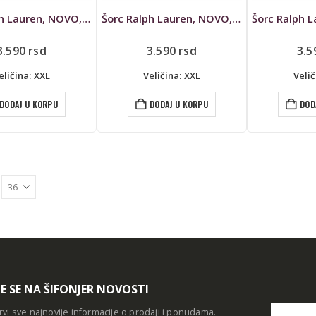
Šorc Ralph Lauren, NOVO, za kupanje
Šorc Ralph Lauren, NOVO, za kupanje
3.590
rsd
3.590
rsd
3.
eličina: XXL
Veličina: XXL
Velič
DODAJ U KORPU
DODAJ U KORPU
DOD
TE SE NA ŠIFONJER NOVOSTI
rvi sve najnovije informacije o prodaji i ponudama.