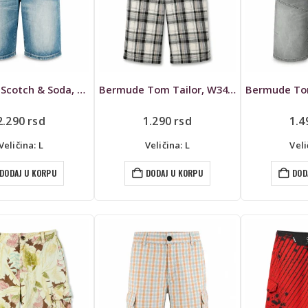
Bermude Scotch & Soda, W34, Ralston
Bermude Tom Tailor, W34 L40
2.290
rsd
1.290
rsd
1.
Veličina: L
Veličina: L
Veli
DODAJ U KORPU
DODAJ U KORPU
DOD