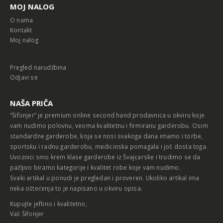
MOJ NALOG
O nama
Kontakt
Moj nalog
Pregled narudžbina
Odjavi se
NAŠA PRIČA
“Šifonjer” je premium online second hand prodavnica u okviru koje
vam nudimo polovnu, veoma kvalitetnu i firmiranu garderobu. Osim
standardne garderobe, koja se nosi svakoga dana imamo i torbe,
sportsku i radnu garderobu, medicinska pomagala i još dosta toga.
Uvoznici smo krem klase garderobe iz Švajcarske i trudimo se da
pažljivo biramo kategorije i kvalitet robe koje vam nudimo.
Svaki artikal u ponudi je pregledan i proveren. Ukoliko artikal ima
neka oštećenja to je napisano u okviru opisa.
Kupujte jeftino i kvalitetno,
Vaš Šifonjer