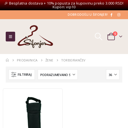
🎉 Besplatna dostava + 10% popusta za kupovinu preko 3.000 RSD!
Kupon: vip10
DOBRODOŠLI U ŠIFONJER!
0
PRODAVNICA
ŽENE
TORBE/RANČEV
FILTRIRAJ