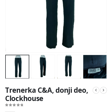
Trenerka C&A, donji deo,
Clockhouse
0
out of 5