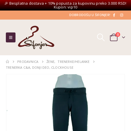
🎉 Besplatna dostava + 10% popusta za kupovinu preko 3.000 RSD!
Kupon: vip10
DOBRODOŠLI U ŠIFONJER!
0
PRODAVNICA
ŽENE
,
TRENERKE/HELANKE
TRENERKA C&A, DONJI DEO, CLOCKHOUSE