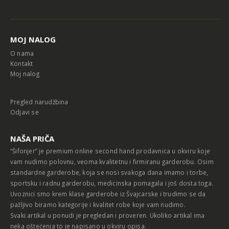
Alternative:
MOJ NALOG
O nama
Kontakt
Moj nalog
Pregled narudžbina
Odjavi se
NAŠA PRIČA
“Šifonjer” je premium online second hand prodavnica u okviru koje
vam nudimo polovnu, veoma kvalitetnu i firmiranu garderobu. Osim
standardne garderobe, koja se nosi svakoga dana imamo i torbe,
sportsku i radnu garderobu, medicinska pomagala i još dosta toga.
Uvoznici smo krem klase garderobe iz Švajcarske i trudimo se da
pažljivo biramo kategorije i kvalitet robe koje vam nudimo.
Svaki artikal u ponudi je pregledan i proveren. Ukoliko artikal ima
neka oštećenja to je napisano u okviru opisa.