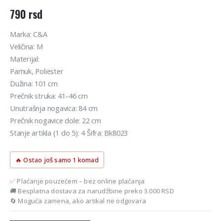
790
rsd
Marka: C&A
Veličina: M
Materijal:
Pamuk, Poliester
Dužina: 101 cm
Prečnik struka: 41-46 cm
Unutrašnja nogavica: 84 cm
Prečnik nogavice dole: 22 cm
Stanje artikla (1 do 5): 4 Šifra: Bk8023
🔥 Ostao još samo 1 komad
✅ Plaćanje pouzećem – bez online plaćanja
🚚 Besplatna dostava za narudžbine preko 3.000 RSD
🔄 Moguća zamena, ako artikal ne odgovara