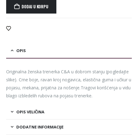
DODAJ U KORPU
Alternative:
OPIS
Originalna ženska trenerka C&A u dobrom stanju (pogledajte
slike). Crne boje, ravan kroj nogavica, elastična guma i učkur u
pojasu, mekana, prijatna za nošenje.Tragovi korišćenja u vidu
blago izbledelih rubova na pojasu trenerke.
OPIS VELIČINA
DODATNE INFORMACIJE