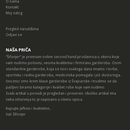
O nama
Kontakt
Moj nalog
Pregled narudžbina
Odjavi se
NAŠA PRIČA
“Šifonjer” je premium online second hand prodavnica u okviru koje
vam nudimo polovnu, veoma kvalitetnu i firmiranu garderobu. Osim
standardne garderobe, koja se nosi svakoga dana imamo i torbe,
sportsku i radnu garderobu, medicinska pomagala i još dosta toga.
Uvoznici smo krem klase garderobe iz Švajcarske i trudimo se da
pažljivo biramo kategorije i kvalitet robe koje vam nudimo.
Svaki artikal u ponudi je pregledan i proveren. Ukoliko artikal ima
neka oštećenja to je napisano u okviru opisa.
Kupujte jeftino i kvalitetno,
Vaš Šifonjer