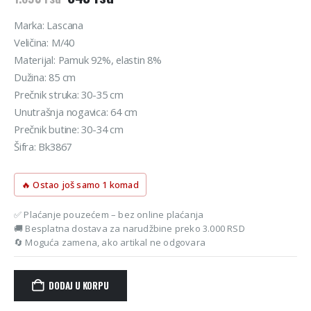
cena
cena
je
je:
Marka: Lascana
bila:
845 rsd.
Veličina: M/40
1.690 rsd.
Materijal: Pamuk 92%, elastin 8%
Dužina: 85 cm
Prečnik struka: 30-35 cm
Unutrašnja nogavica: 64 cm
Prečnik butine: 30-34 cm
Šifra: Bk3867
🔥 Ostao još samo 1 komad
✅ Plaćanje pouzećem – bez online plaćanja
🚚 Besplatna dostava za narudžbine preko 3.000 RSD
🔄 Moguća zamena, ako artikal ne odgovara
DODAJ U KORPU
Alternative: