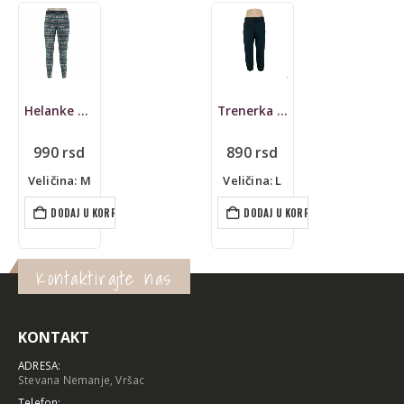
Helanke Superdry, zimske
Trenerka M&S, donji deo
990
rsd
890
rsd
Veličina: M
Veličina: L
DODAJ U KORPU
DODAJ U KORPU
Kontaktirajte nas
KONTAKT
ADRESA:
Stevana Nemanje, Vršac
Telefon: