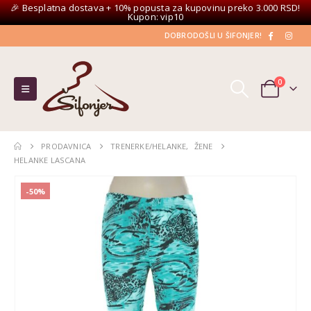
🎉 Besplatna dostava + 10% popusta za kupovinu preko 3.000 RSD!
Kupon: vip10
DOBRODOŠLI U ŠIFONJER!
0
PRODAVNICA
TRENERKE/HELANKE
,
ŽENE
HELANKE LASCANA
-50%