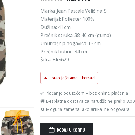
cena
cena
je
je:
Marka: Jean Pascale Veličina: S
bila:
1.251 rsd.
Materijal: Poliester 100%
1.390 rsd.
Dužina: 41 cm
Prečnik struka: 38-46 cm (guma)
Unutrašnja nogavica: 13 cm
Prečnik butine: 34 cm
Šifra: Bk5629
🔥 Ostao još samo 1 komad
✅ Plaćanje pouzećem – bez online plaćanja
🚚 Besplatna dostava za narudžbine preko 3.0
🔄 Moguća zamena, ako artikal ne odgovara
DODAJ U KORPU
Alternative: