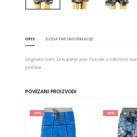
OPIS
DODATNE INFORMACIJE
Originalni šorts za kupanje Jean Pascale u odličnom stan
postava.
POVEZANI PROIZVODI
-40%
-40%