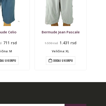
ude Celio
Bermude Jean Pascale
Šo
Originalna
Trenutna
Originalna
Trenutna
711
rsd
1.431
rsd
d
1.590
rsd
1.
cena
cena
cena
cena
je
je:
je
je:
ličina: M
Veličina: XL
bila:
711 rsd.
bila:
1.431 rsd.
790 rsd.
1.590 rsd.
DAJ U KORPU
DODAJ U KORPU