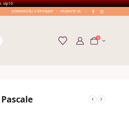
: vip10
|
|
DOBRODOŠLI U ŠIFONJER!
PRIJAVITE SE
0
 Pascale