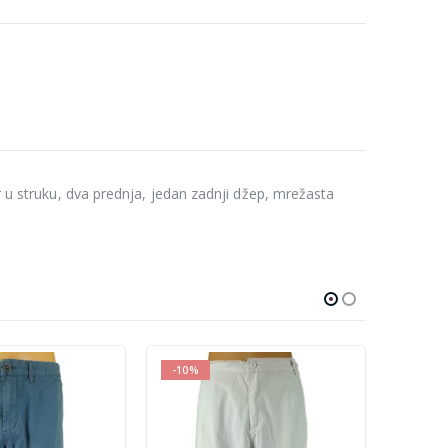
r u struku, dva prednja, jedan zadnji džep, mrežasta
-10%
-10%