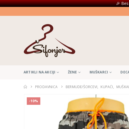
🎉 Bes
ARTIKLI NA AKCIJI
ŽENE
MUŠKARCI
DEC
PRODAVNICA
BERMUDE/ŠORCEVI
,
KUPAĆI
,
MUŠKA
-10%