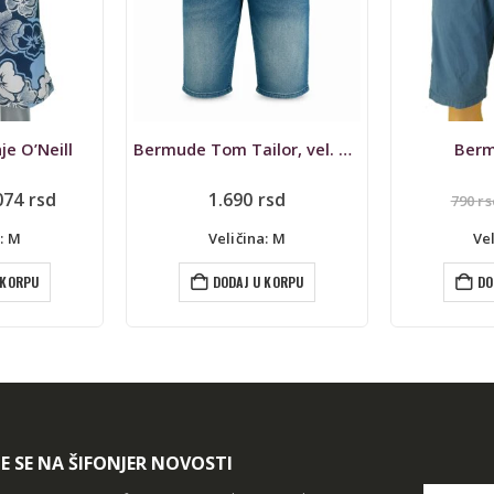
je O’Neill
Bermude Tom Tailor, vel. M/W32, Josh
Berm
iginalna
Trenutna
074
rsd
1.690
rsd
790
rs
na
cena
je:
: M
Veličina: M
Ve
a:
1.074 rsd.
790 rsd.
 KORPU
DODAJ U KORPU
DO
TE SE NA ŠIFONJER NOVOSTI