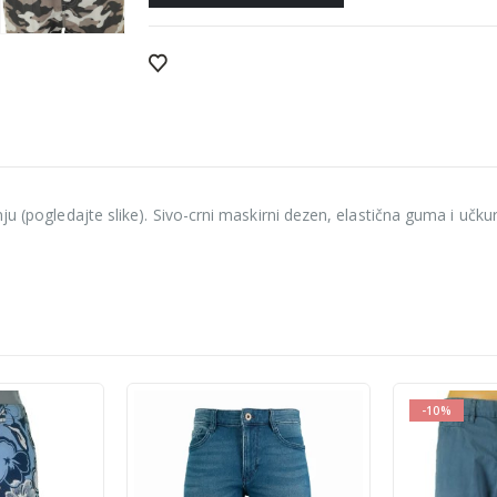
ju (pogledajte slike). Sivo-crni maskirni dezen, elastična guma i učku
-10%