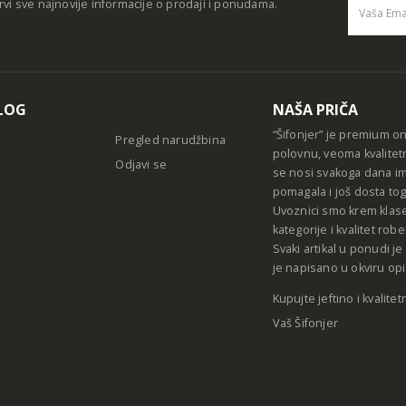
rvi sve najnovije informacije o prodaji i ponudama.
Alternative
LOG
NAŠA PRIČA
“Šifonjer” je premium o
Pregled narudžbina
polovnu, veoma kvalitet
Odjavi se
se nosi svakoga dana im
pomagala i još dosta tog
Uvoznici smo krem klase
kategorije i kvalitet ro
Svaki artikal u ponudi j
je napisano u okviru opi
Kupujte jeftino i kvalitet
Vaš Šifonjer