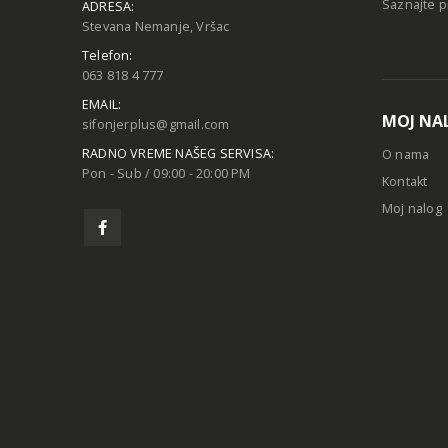
Saznajte p
ADRESA:
Stevana Nemanje, Vršac
Telefon:
063 818 4 777
EMAIL:
MOJ NA
sifonjerplus@gmail.com
RADNO VREME NAŠEG SERVISA:
O nama
Pon - Sub / 09:00 - 20:00 PM
Kontakt
Moj nalog