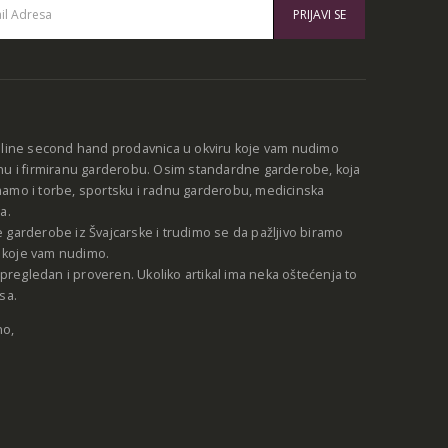
:
nline second hand prodavnica u okviru koje vam nudimo
nu i firmiranu garderobu. Osim standardne garderobe, koja
amo i torbe, sportsku i radnu garderobu, medicinska
a.
 garderobe iz Švajcarske i trudimo se da pažljivo biramo
be koje vam nudimo.
e pregledan i proveren. Ukoliko artikal ima neka oštećenja to
sa.
no,