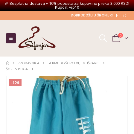
🎉 Besplatna dostava + 10% popusta za kupovinu preko 3.000 RSD!
Kupon: vip10
DOBRODOŠLI U ŠIFONJER!
0
PRODAVNICA
BERMUDE/ŠORCEVI
,
MUŠKARCI
ŠORTS BUGATTI
-10%