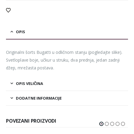
OPIS
Originalni šorts Bugatti u odličnom stanju (pogledajte slike).
Svetloplave boje, učkur u struku, dva prednja, jedan zadnji
džep, mrežasta postava.
OPIS VELIČINA
DODATNE INFORMACIJE
POVEZANI PROIZVODI