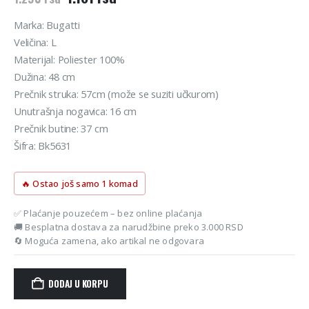
cena
cena
je
je:
Marka: Bugatti
bila:
1.161 rsd.
Veličina: L
1.290 rsd.
Materijal: Poliester 100%
Dužina: 48 cm
Prečnik struka: 57cm (može se suziti učkurom)
Unutrašnja nogavica: 16 cm
Prečnik butine: 37 cm
Šifra: Bk5631
🔥 Ostao još samo 1 komad
✅ Plaćanje pouzećem – bez online plaćanja
🚚 Besplatna dostava za narudžbine preko 3.000 RSD
🔄 Moguća zamena, ako artikal ne odgovara
DODAJ U KORPU
Alternative: