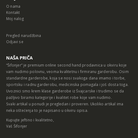
O nama
Kontakt
Moj nalog
Pregled narudžbina
Odjavi se
NAŠA PRIČA
“Šifonjer” je premium online second hand prodavnica u okviru koje
vam nudimo polovnu, veoma kvalitetnu i firmiranu garderobu. Osim
standardne garderobe, koja se nosi svakoga dana imamo i torbe,
sportsku i radnu garderobu, medicinska pomagala i još dosta toga.
Uvoznici smo krem klase garderobe iz Švajcarske i trudimo se da
pažljivo biramo kategorije i kvalitet robe koje vam nudimo.
Svaki artikal u ponudi je pregledan i proveren. Ukoliko artikal ima
neka oštećenja to je napisano u okviru opisa.
Kupujte jeftino i kvalitetno,
Vaš Šifonjer