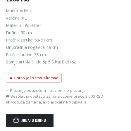
Marka: Adidas
Veličina: XL
Materijal: Poliester
Dužina: 50 cm
Prečnik struka: 58-61 cm
Unutrašnja nogavica: 19 cm
Prečnik butine: 38 cm
Stanje artikla (1 do 5): 5 Šifra: Bk8162
🔥 Ostao još samo 1 komad
✅ Plaćanje pouzećem – bez online plaćanja
🚚 Besplatna dostava za narudžbine preko 3.000 RSD
🔄 Moguća zamena, ako artikal ne odgovara
DODAJ U KORPU
Alternative: