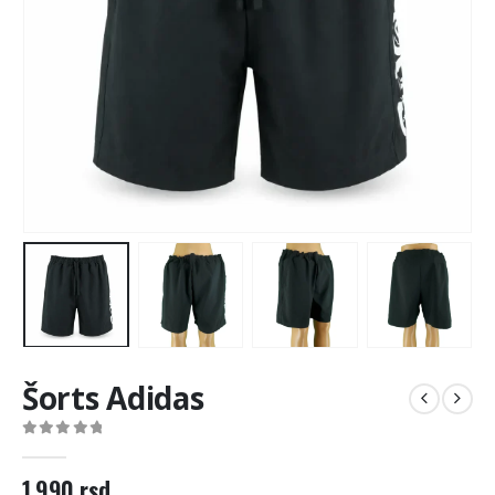
Šorts Adidas
0
out of 5
1.990
rsd