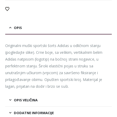
OPIS
Originalni muški sportski šorts Adidas u odličnom stanju
(pogledajte slike). Crne boje, sa velikim, vertikalnim belim
Adidas natpisom (logotip) na bočnoj strani nogavice, u
perfektnom stanju. Široki elastični pojas u struku sa
unutrašnjim učkurom (vrpcom) za savršeno fiksiranje i
prilagođavanje obimu. Opušten sportski kroj. Materijal je
lagan, prijatan na dodir i brzo se suši.
OPIS VELIČINA
DODATNE INFORMACIJE