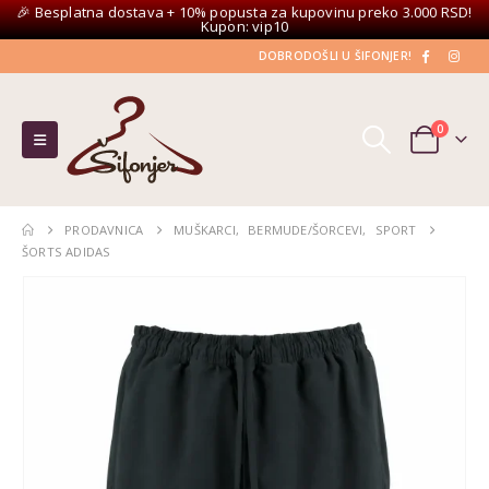
🎉 Besplatna dostava + 10% popusta za kupovinu preko 3.000 RSD!
Kupon: vip10
DOBRODOŠLI U ŠIFONJER!
0
PRODAVNICA
MUŠKARCI
,
BERMUDE/ŠORCEVI
,
SPORT
ŠORTS ADIDAS