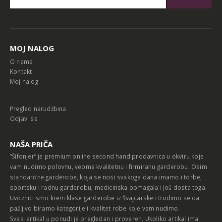
Alternative:
MOJ NALOG
O nama
Kontakt
Moj nalog
Pregled narudžbina
Odjavi se
NAŠA PRIČA
“Šifonjer” je premium online second hand prodavnica u okviru koje
vam nudimo polovnu, veoma kvalitetnu i firmiranu garderobu. Osim
standardne garderobe, koja se nosi svakoga dana imamo i torbe,
sportsku i radnu garderobu, medicinska pomagala i još dosta toga.
Uvoznici smo krem klase garderobe iz Švajcarske i trudimo se da
pažljivo biramo kategorije i kvalitet robe koje vam nudimo.
Svaki artikal u ponudi je pregledan i proveren. Ukoliko artikal ima