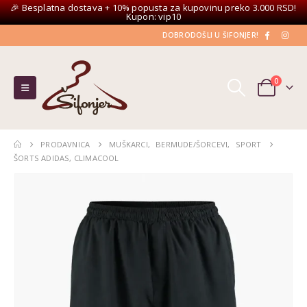
🎉 Besplatna dostava + 10% popusta za kupovinu preko 3.000 RSD!
Kupon: vip10
DOBRODOŠLI U ŠIFONJER!
0
PRODAVNICA
MUŠKARCI
,
BERMUDE/ŠORCEVI
,
SPORT
ŠORTS ADIDAS, CLIMACOOL