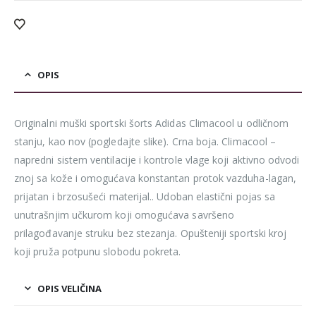
OPIS
Originalni muški sportski šorts Adidas Climacool u odličnom
stanju, kao nov (pogledajte slike). Crna boja. Climacool –
napredni sistem ventilacije i kontrole vlage koji aktivno odvodi
znoj sa kože i omogućava konstantan protok vazduha-lagan,
prijatan i brzosušeći materijal.. Udoban elastični pojas sa
unutrašnjim učkurom koji omogućava savršeno
prilagođavanje struku bez stezanja. Opušteniji sportski kroj
koji pruža potpunu slobodu pokreta.
OPIS VELIČINA