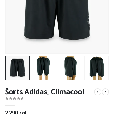
Šorts Adidas, Climacool
0
out of 5
2.290
rsd