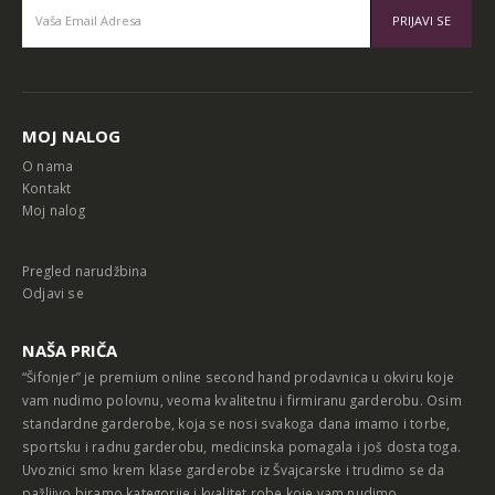
Alternative:
MOJ NALOG
O nama
Kontakt
Moj nalog
Pregled narudžbina
Odjavi se
NAŠA PRIČA
“Šifonjer” je premium online second hand prodavnica u okviru koje
vam nudimo polovnu, veoma kvalitetnu i firmiranu garderobu. Osim
standardne garderobe, koja se nosi svakoga dana imamo i torbe,
sportsku i radnu garderobu, medicinska pomagala i još dosta toga.
Uvoznici smo krem klase garderobe iz Švajcarske i trudimo se da
pažljivo biramo kategorije i kvalitet robe koje vam nudimo.