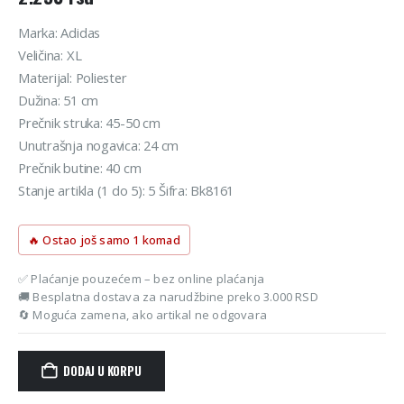
Marka: Adidas
Veličina: XL
Materijal: Poliester
Dužina: 51 cm
Prečnik struka: 45-50 cm
Unutrašnja nogavica: 24 cm
Prečnik butine: 40 cm
Stanje artikla (1 do 5): 5 Šifra: Bk8161
🔥 Ostao još samo 1 komad
✅ Plaćanje pouzećem – bez online plaćanja
🚚 Besplatna dostava za narudžbine preko 3.000 RSD
🔄 Moguća zamena, ako artikal ne odgovara
DODAJ U KORPU
Alternative: