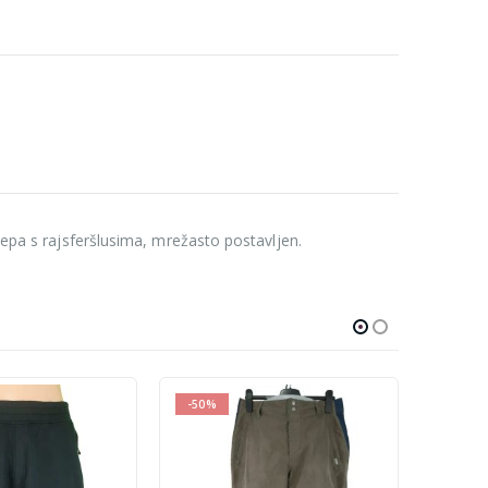
žepa s rajsferšlusima, mrežasto postavljen.
-10%