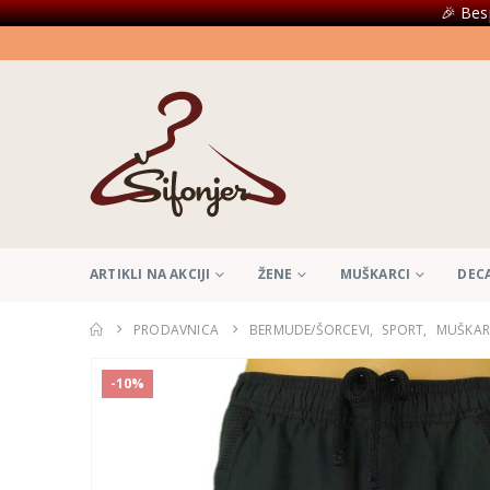
🎉 Bes
ARTIKLI NA AKCIJI
ŽENE
MUŠKARCI
DEC
PRODAVNICA
BERMUDE/ŠORCEVI
,
SPORT
,
MUŠKAR
-10%