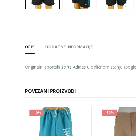
OPIS
DODATNE INFORMACIJE
Originalni sportski šorts Adidas u odličnom stanju (pogl
POVEZANI PROIZVODI
-50%
-10%