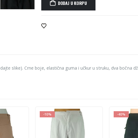
DODAJ U KORPU
Alternative:
edajte slike). Crne boje, elastična guma i učkur u struku, dva bočna d
-40%
-50%