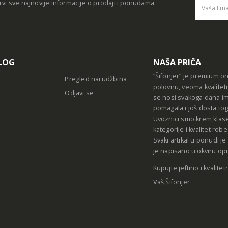
rvi sve najnovije informacije o prodaji i ponudama.
Alternative
LOG
NAŠA PRIČA
“Šifonjer” je premium o
Pregled narudžbina
polovnu, veoma kvalitet
Odjavi se
se nosi svakoga dana im
pomagala i još dosta tog
Uvoznici smo krem klase
kategorije i kvalitet ro
Svaki artikal u ponudi j
je napisano u okviru opi
Kupujte jeftino i kvalitet
Vaš Šifonjer