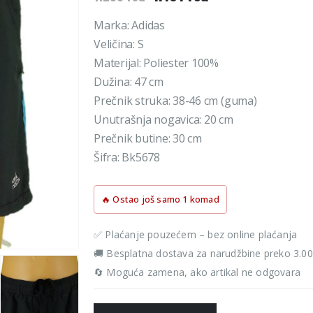
cena
cena
je
je:
Marka: Adidas
bila:
1.161 rsd.
Veličina: S
1.290 rsd.
Materijal: Poliester 100%
Dužina: 47 cm
Prečnik struka: 38-46 cm (guma)
Unutrašnja nogavica: 20 cm
Prečnik butine: 30 cm
Šifra: Bk5678
🔥 Ostao još samo 1 komad
✅ Plaćanje pouzećem – bez online plaćanja
🚚 Besplatna dostava za narudžbine preko 3.0
🔄 Moguća zamena, ako artikal ne odgovara