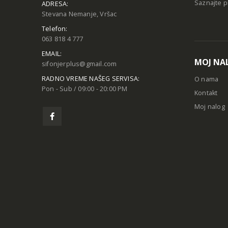
Saznajte p
ADRESA:
Stevana Nemanje, Vršac
Telefon:
063 818 4 777
EMAIL:
MOJ NA
sifonjerplus@gmail.com
RADNO VREME NAŠEG SERVISA:
O nama
Pon - Sub / 09:00 - 20:00 PM
Kontakt
Moj nalog