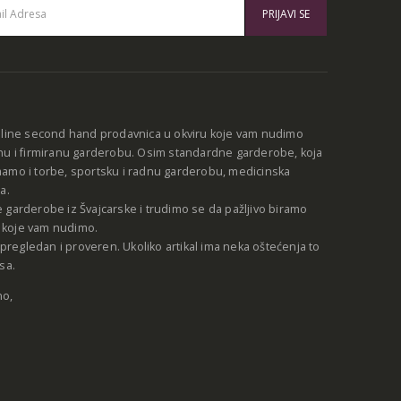
:
nline second hand prodavnica u okviru koje vam nudimo
nu i firmiranu garderobu. Osim standardne garderobe, koja
amo i torbe, sportsku i radnu garderobu, medicinska
a.
 garderobe iz Švajcarske i trudimo se da pažljivo biramo
be koje vam nudimo.
e pregledan i proveren. Ukoliko artikal ima neka oštećenja to
sa.
no,