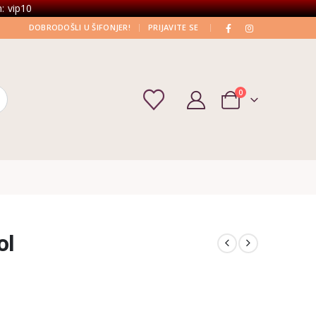
: vip10
|
|
DOBRODOŠLI U ŠIFONJER!
PRIJAVITE SE
0
ol