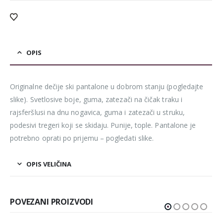
OPIS
Originalne dečije ski pantalone u dobrom stanju (pogledajte
slike). Svetlosive boje, guma, zatezači na čičak traku i
rajsferšlusi na dnu nogavica, guma i zatezači u struku,
podesivi tregeri koji se skidaju. Punije, tople. Pantalone je
potrebno oprati po prijemu – pogledati slike.
OPIS VELIČINA
POVEZANI PROIZVODI