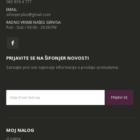
063 818 4 777
EMAIL:
sifonjerplus@gmail.com
RADNO VREME NAŠEG SERVISA:
Pon - Sub / 09:00 - 20:00 PM
PRIJAVITE SE NA ŠIFONJER NOVOSTI
Saznajte prvi sve najnovije informacije o prodaji i ponudama.
Alternative:
MOJ NALOG
O nama