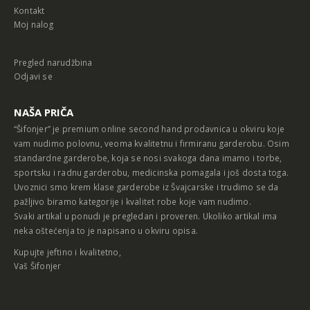
Kontakt
Moj nalog
Pregled narudžbina
Odjavi se
NAŠA PRIČA
“Šifonjer” je premium online second hand prodavnica u okviru koje
vam nudimo polovnu, veoma kvalitetnu i firmiranu garderobu. Osim
standardne garderobe, koja se nosi svakoga dana imamo i torbe,
sportsku i radnu garderobu, medicinska pomagala i još dosta toga.
Uvoznici smo krem klase garderobe iz Švajcarske i trudimo se da
pažljivo biramo kategorije i kvalitet robe koje vam nudimo.
Svaki artikal u ponudi je pregledan i proveren. Ukoliko artikal ima
neka oštećenja to je napisano u okviru opisa.
Kupujte jeftino i kvalitetno,
Vaš Šifonjer