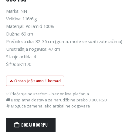
Marka: NN
Veličina: 116/6 g.
Materijal: Poliamid 100%
Dužina: 69 cm
Prečnik struka: 32-35 cm (guma, može se suziti zatezačima)
Unutrašnja nogavica: 47 cm
Stanje artikla: 4
Šifra: SK1170
🔥 Ostao još samo 1 komad
✅ Plaćanje pouzećem – bez online plaćanja
🚚 Besplatna dostava za narudžbine preko 3.000 RSD
🔄 Moguća zamena, ako artikal ne odgovara
DODAJ U KORPU
Alternative: