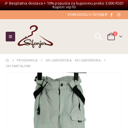
🎉 Besplatna dostava + 10% popusta za kupovinu preko 3.000 RSD!
Kupon: vip10
DOBRODOŠLI U ŠIFONJER!
0
PRODAVNICA
SKI GARDEROBA
,
SKI GARDEROBA
SKI PANTALONE