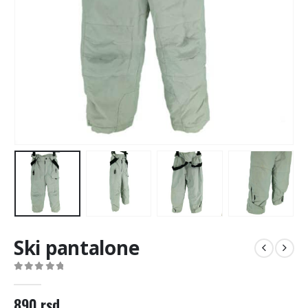
Ski pantalone
0
out of 5
890
rsd