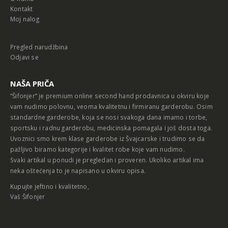
Kontakt
Moj nalog
Pregled narudžbina
Odjavi se
NAŠA PRIČA
“Šifonjer” je premium online second hand prodavnica u okviru koje
vam nudimo polovnu, veoma kvalitetnu i firmiranu garderobu. Osim
standardne garderobe, koja se nosi svakoga dana imamo i torbe,
sportsku i radnu garderobu, medicinska pomagala i još dosta toga.
Uvoznici smo krem klase garderobe iz Švajcarske i trudimo se da
pažljivo biramo kategorije i kvalitet robe koje vam nudimo.
Svaki artikal u ponudi je pregledan i proveren. Ukoliko artikal ima
neka oštećenja to je napisano u okviru opisa.
Kupujte jeftino i kvalitetno,
Vaš Šifonjer