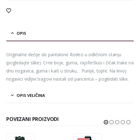
OPIS
Originalne dečije ski pantalone Rodeo u odličnom stanju
(pogledajte slike). Crne boje, guma, rajsferšlusi i čičak trake na
dnu nogavica, guma i kaiš u struku, . Punije, tople. Na levoj
nogavici vidljivi tragovi nastali od pancerica – pogledati slike.
OPIS VELIČINA
POVEZANI PROIZVODI