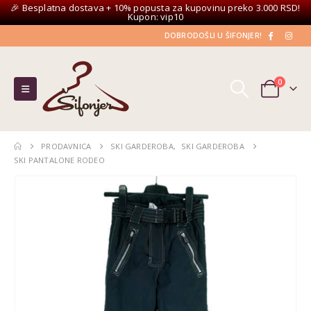
🎉 Besplatna dostava + 10% popusta za kupovinu preko 3.000 RSD!
Kupon: vip10
DOBRODOŠLI U ŠIFONJER!
0
PRODAVNICA
SKI GARDEROBA
,
SKI GARDEROBA
SKI PANTALONE RODEO