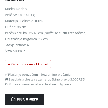
Marka: Rodeo
Veličina: 140/9-10 g.
Materijal: Poliamid 100%
Dužina: 86 cm
Prečnik struka: 35-40 cm (može se suziti zatezačima)
Unutrašnja nogavica: 57 cm
Stanje artikla: 4
Šifra: SK1167
🔥 Ostao još samo 1 komad
✅ Plaćanje pouzećem – bez online plaćanja
🚚 Besplatna dostava za narudžbine preko 3.000 RSD
🔄 Moguća zamena, ako artikal ne odgovara
DODAJ U KORPU
Alternative: