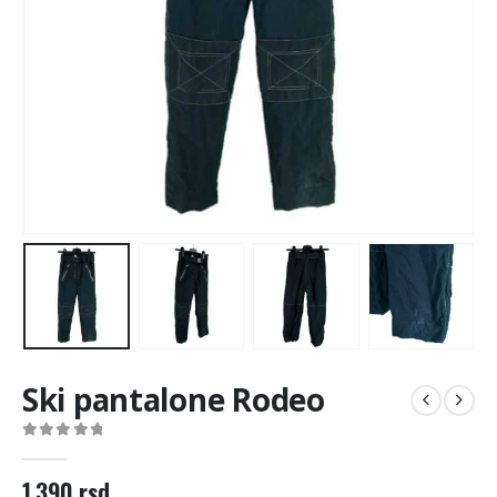
Ski pantalone Rodeo
0
out of 5
1.390
rsd