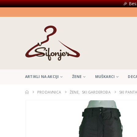
🎉 Bes
ARTIKLI NA AKCIJI
ŽENE
MUŠKARCI
DEC
PRODAVNICA
ŽENE
,
SKI GARDEROBA
SKI PANT