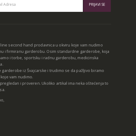
:
nline second hand prodavnica u okviru koje vam nudimo
nu i firmiranu garderobu. Osim standardne garderobe, koja
amo i torbe, sportsku i radnu garderobu, medicinska
a.
 garderobe iz Švajcarske i trudimo se da pažljivo biramo
be koje vam nudimo.
e pregledan i proveren. Ukoliko artikal ima neka oštećenja to
sa.
no,