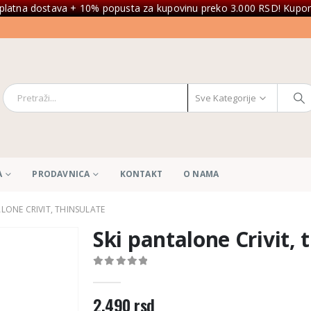
platna dostava + 10% popusta za kupovinu preko 3.000 RSD! Kupon
Sve Kategorije
A
PRODAVNICA
KONTAKT
O NAMA
ALONE CRIVIT, THINSULATE
Ski pantalone Crivit, 
0
out of 5
2.490
rsd