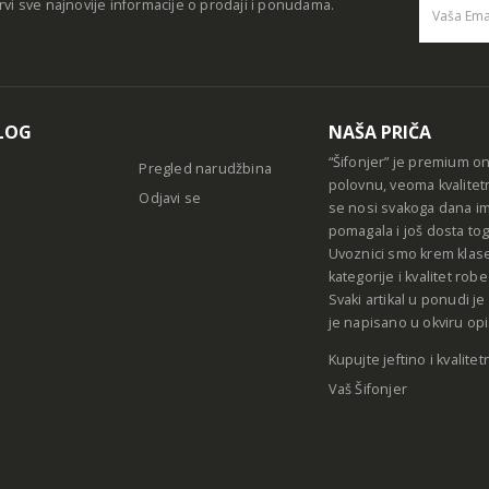
rvi sve najnovije informacije o prodaji i ponudama.
Alternative
LOG
NAŠA PRIČA
“Šifonjer” je premium o
Pregled narudžbina
polovnu, veoma kvalitet
Odjavi se
se nosi svakoga dana im
pomagala i još dosta tog
Uvoznici smo krem klase
kategorije i kvalitet ro
Svaki artikal u ponudi j
je napisano u okviru opi
Kupujte jeftino i kvalitet
Vaš Šifonjer