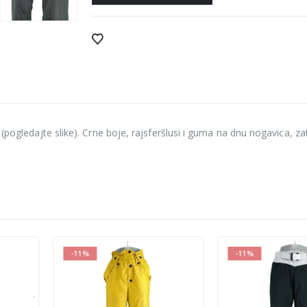
(pogledajte slike). Crne boje, rajsferšlusi i guma na dnu nogavica, zat
-11%