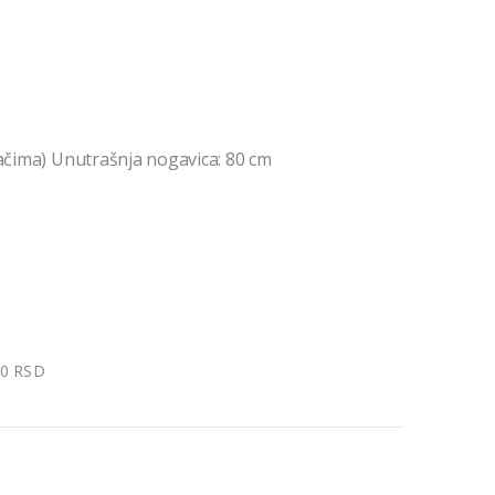
začima) Unutrašnja nogavica: 80 cm
00 RSD