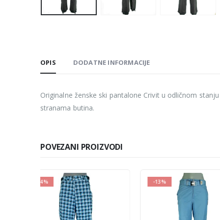
OPIS
DODATNE INFORMACIJE
Originalne ženske ski pantalone Crivit u odličnom stanju 
stranama butina.
POVEZANI PROIZVODI
-13%
-11%