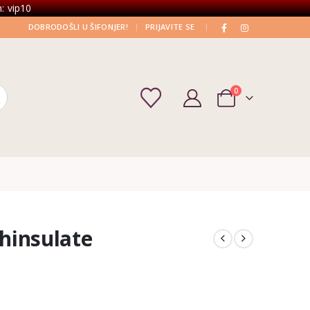
: vip10
|
|
DOBRODOŠLI U ŠIFONJER!
PRIJAVITE SE
0
thinsulate