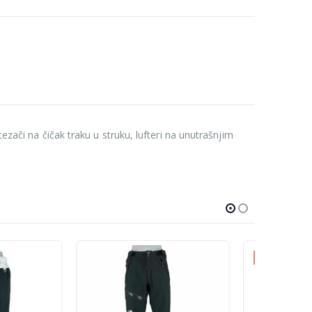
ezači na čičak traku u struku, lufteri na unutrašnjim
-13%