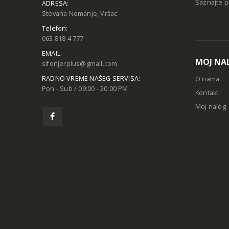
Saznajte p
ADRESA:
Stevana Nemanje, Vršac
Telefon:
063 818 4 777
EMAIL:
MOJ NA
sifonjerplus@gmail.com
RADNO VREME NAŠEG SERVISA:
O nama
Pon - Sub / 09:00 - 20:00 PM
Kontakt
Moj nalog