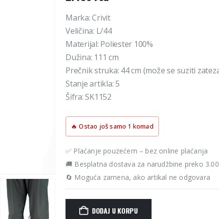
Marka: Crivit
Veličina: L/44
Materijal: Poliester 100%
Dužina: 111 cm
Prečnik struka: 44 cm (može se suziti zate
Stanje artikla: 5
Šifra: SK1152
🔥 Ostao još samo 1 komad
✅ Plaćanje pouzećem – bez online plaćanja
🚚 Besplatna dostava za narudžbine preko 3.0
🔄 Moguća zamena, ako artikal ne odgovara
DODAJ U KORPU
Alternative: