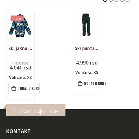
-8%
Ski pantalone The North Face, Gore-tex
Ski jakna Northland, 10K
alna
Original
4.990
rsd
7.590
rsd
utna
cena
Trenut
6.990
rsd
je
cena
Veličina: XS
bila:
je:
Veličina: M
rsd.
rsd.
7.590 rsd
6.990 rs
DODAJ U KORPU
DODAJ U KORPU
Kontaktirajte nas
KONTAKT