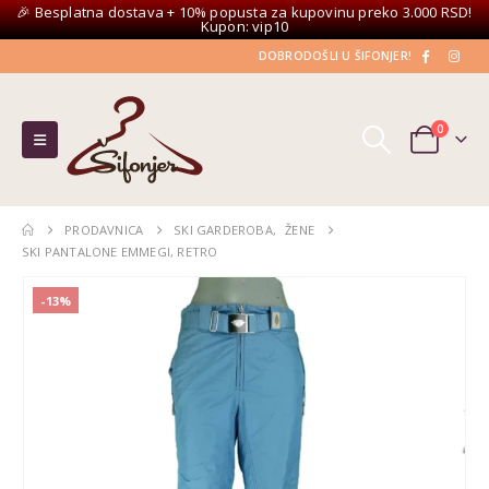
🎉 Besplatna dostava + 10% popusta za kupovinu preko 3.000 RSD!
Kupon: vip10
DOBRODOŠLI U ŠIFONJER!
0
PRODAVNICA
SKI GARDEROBA
,
ŽENE
SKI PANTALONE EMMEGI, RETRO
-13%