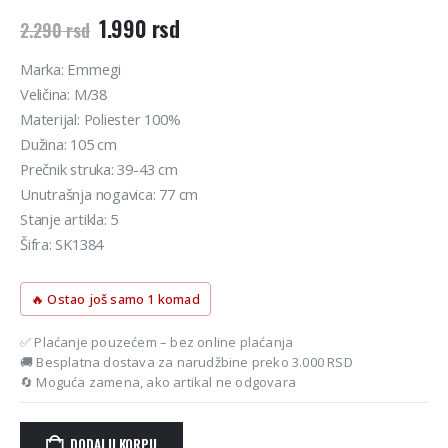
Originalna
Trenutna
1.990
rsd
2.290
rsd
cena
cena
je
je:
Marka: Emmegi
bila:
1.990 rsd.
Veličina: M/38
2.290 rsd.
Materijal: Poliester 100%
Dužina: 105 cm
Prečnik struka: 39-43 cm
Unutrašnja nogavica: 77 cm
Stanje artikla: 5
Šifra: SK1384
🔥 Ostao još samo 1 komad
✅ Plaćanje pouzećem – bez online plaćanja
🚚 Besplatna dostava za narudžbine preko 3.000 RSD
🔄 Moguća zamena, ako artikal ne odgovara
DODAJ U KORPU