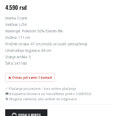
4.590
rsd
Marka: Crane
Veličina: L/54
Materijal: Poliester 92% Elastin 8%
Dužina: 111 cm
Prečnik struka: 47 cm (može se suziti zatezačima)
Unutrašnja nogavica: 84 cm
Stanje artikla: 5
Šifra: SK1160
🔥 Ostao još samo 1 komad
✅ Plaćanje pouzećem – bez online plaćanja
🚚 Besplatna dostava za narudžbine preko 3.000 RSD
🔄 Moguća zamena, ako artikal ne odgovara
DODAJ U KORPU