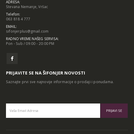
ADRESA:
Stevana Nemanje, Vršac
Telefon:
063 818 4 777
EMAIL:
sifonjerplus@gmail.com
RADNO VREME NAŠEG SERVISA:
Pon - Sub / 09:00 - 20:00 PM
PRIJAVITE SE NA ŠIFONJER NOVOSTI
Saznajte prvi sve najnovije informacije o prodaji i ponudama.
Alternative: