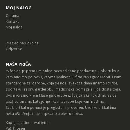
MOJ NALOG
O nama
Kontakt
Moj nalog
Pregled narudžbina
Odjavi se
NAŠA PRIČA
“Šifonjer” je premium online second hand prodavnica u okviru koje
vam nudimo polovnu, veoma kvalitetnu i firmiranu garderobu. Osim
standardne garderobe, koja se nosi svakoga dana imamo i torbe,
sportsku i radnu garderobu, medicinska pomagala i još dosta toga.
Uvoznici smo krem klase garderobe iz Švajcarske i trudimo se da
pažljivo biramo kategorije i kvalitet robe koje vam nudimo.
Svaki artikal u ponudi je pregledan i proveren. Ukoliko artikal ima
neka oštećenja to je napisano u okviru opisa.
Kupujte jeftino i kvalitetno,
Vaš Šifonjer