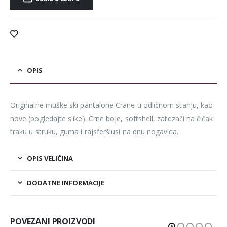
Alternative:
OPIS
Originalne muške ski pantalone Crane u odličnom stanju, kao
nove (pogledajte slike). Crne boje, softshell, zatezači na čičak
traku u struku, guma i rajsferšlusi na dnu nogavica.
OPIS VELIČINA
DODATNE INFORMACIJE
POVEZANI PROIZVODI