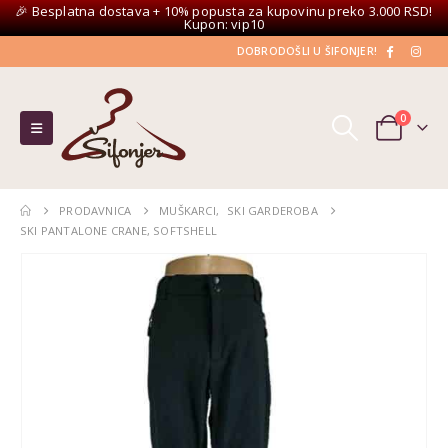
🎉 Besplatna dostava + 10% popusta za kupovinu preko 3.000 RSD!
Kupon: vip10
DOBRODOŠLI U ŠIFONJER!
0
PRODAVNICA
MUŠKARCI
,
SKI GARDEROBA
SKI PANTALONE CRANE, SOFTSHELL