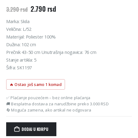
Originalna
Trenutna
2.790
rsd
3.290
rsd
cena
cena
je
je:
Marka: Skila
bila:
2.790 rsd.
Veličina: L/52
3.290 rsd.
Materijal: Poliester 100%
Dužina: 102 cm
Prečnik 43-50 cm Unutrašnja nogavica: 76 cm
Stanje artikla: 5
Šifra: SK1197
🔥 Ostao još samo 1 komad
✅ Plaćanje pouzećem – bez online plaćanja
🚚 Besplatna dostava za narudžbine preko 3.000 RSD
🔄 Moguća zamena, ako artikal ne odgovara
DODAJ U KORPU
Alternative: