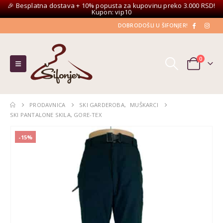
🎉 Besplatna dostava + 10% popusta za kupovinu preko 3.000 RSD!
Kupon: vip10
DOBRODOŠLI U ŠIFONJER!
0
PRODAVNICA
SKI GARDEROBA
,
MUŠKARCI
SKI PANTALONE SKILA, GORE-TEX
-15%