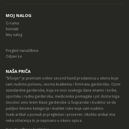
MOJ NALOG
O nama
Kontakt
Moj nalog
Pregled narudžbina
Odjavi se
NAŠA PRIČA
“Šifonjer” je premium online second hand prodavnica u okviru koje
vam nudimo polovnu, veoma kvalitetnu i firmiranu garderobu. Osim
standardne garderobe, koja se nosi svakoga dana imamo i torbe,
sportsku i radnu garderobu, medicinska pomagala i još dosta toga.
Uvoznici smo krem klase garderobe iz Švajcarske i trudimo se da
pažljivo biramo kategorije i kvalitet robe koje vam nudimo.
Svaki artikal u ponudi je pregledan i proveren. Ukoliko artikal ima
neka oštećenja to je napisano u okviru opisa.