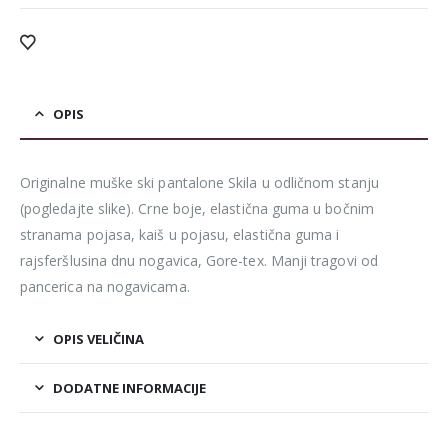
OPIS
Originalne muške ski pantalone Skila u odličnom stanju
(pogledajte slike). Crne boje, elastična guma u bočnim
stranama pojasa, kaiš u pojasu, elastična guma i
rajsferšlusina dnu nogavica, Gore-tex. Manji tragovi od
pancerica na nogavicama.
OPIS VELIČINA
DODATNE INFORMACIJE