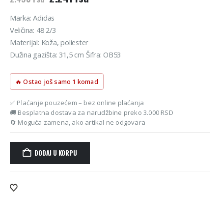
cena
cena
je
je:
Marka: Adidas
bila:
2.241 rsd.
Veličina: 48 2/3
2.490 rsd.
Materijal: Koža, poliester
Dužina gazišta: 31,5 cm Šifra: OB53
🔥 Ostao još samo 1 komad
✅ Plaćanje pouzećem – bez online plaćanja
🚚 Besplatna dostava za narudžbine preko 3.000 RSD
🔄 Moguća zamena, ako artikal ne odgovara
DODAJ U KORPU
Alternative: