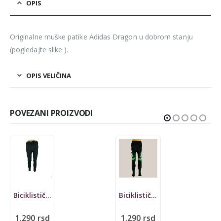
OPIS
Originalne muške patike Adidas Dragon u dobrom stanju
(pogledajte slike ).
OPIS VELIČINA
POVEZANI PROIZVODI
Biciklističke Ergeenomixx, NOVE
Biciklističke helanke Cheji
1.290
rsd
1.290
rsd