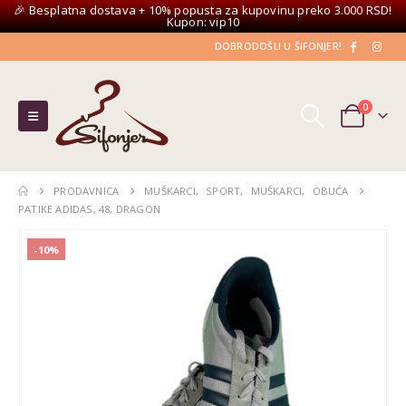
🎉 Besplatna dostava + 10% popusta za kupovinu preko 3.000 RSD!
Kupon: vip10
DOBRODOŠLI U ŠIFONJER!
0
PRODAVNICA
MUŠKARCI
,
SPORT
,
MUŠKARCI
,
OBUĆA
PATIKE ADIDAS, 48, DRAGON
-10%