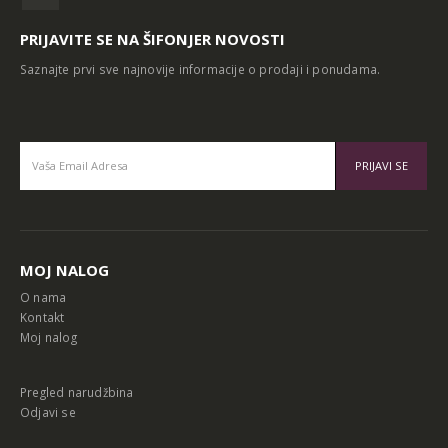
PRIJAVITE SE NA ŠIFONJER NOVOSTI
Saznajte prvi sve najnovije informacije o prodaji i ponudama.
Alternative:
MOJ NALOG
O nama
Kontakt
Moj nalog
Pregled narudžbina
Odjavi se