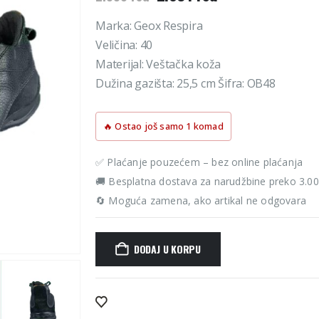
cena
cena
je
je:
Marka: Geox Respira
bila:
2.691 rsd.
Veličina: 40
2.990 rsd.
Materijal: Veštačka koža
Dužina gazišta: 25,5 cm Šifra: OB48
🔥 Ostao još samo 1 komad
✅ Plaćanje pouzećem – bez online plaćanja
🚚 Besplatna dostava za narudžbine preko 3.0
🔄 Moguća zamena, ako artikal ne odgovara
DODAJ U KORPU
Alternative: