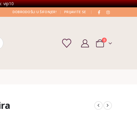
: vip10
|
|
DOBRODOŠLI U ŠIFONJER!
PRIJAVITE SE
0
ira