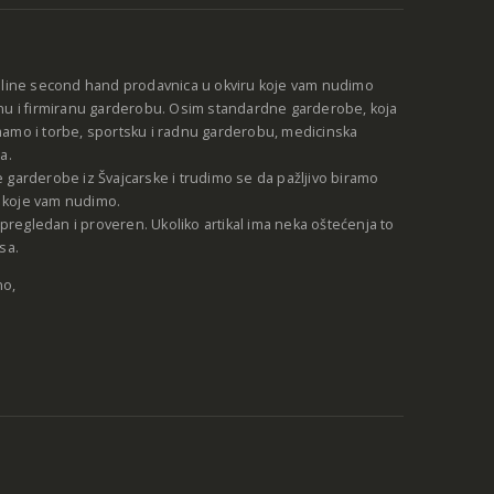
nline second hand prodavnica u okviru koje vam nudimo
nu i firmiranu garderobu. Osim standardne garderobe, koja
amo i torbe, sportsku i radnu garderobu, medicinska
a.
 garderobe iz Švajcarske i trudimo se da pažljivo biramo
be koje vam nudimo.
e pregledan i proveren. Ukoliko artikal ima neka oštećenja to
sa.
no,