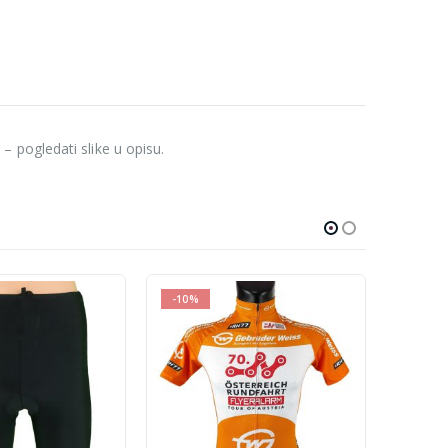
 pogledati slike u opisu.
-60%
-60%