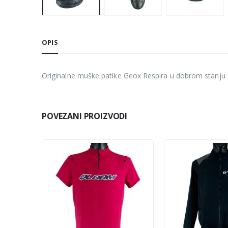
OPIS
Originalne muške patike Geox Respira u dobrom stanju (
POVEZANI PROIZVODI
-10%