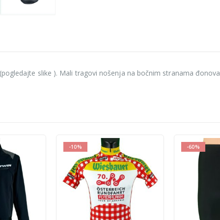
pogledajte slike ). Mali tragovi nošenja na bočnim stranama đonova –
-60%
-10%