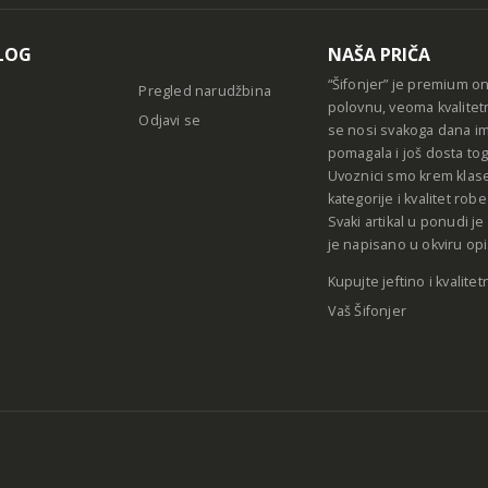
LOG
NAŠA PRIČA
“Šifonjer” je premium o
Pregled narudžbina
polovnu, veoma kvalitet
Odjavi se
se nosi svakoga dana im
pomagala i još dosta tog
Uvoznici smo krem klase
kategorije i kvalitet ro
Svaki artikal u ponudi j
je napisano u okviru opi
Kupujte jeftino i kvalitet
Vaš Šifonjer