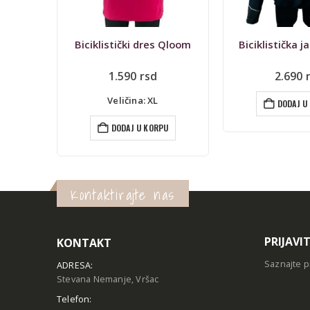
 Qloom
Biciklistička jakna Btwin
Or
2.690
rsd
1.
1.490
rsd
ce
je
Veličina
DODAJ U KORPU
bil
1.
U
DODAJ U
Kontaktirajte nas
PRIJAVI
KONTAKT
Saznajte p
ADRESA:
Stevana Nemanje, Vršac
Telefon: