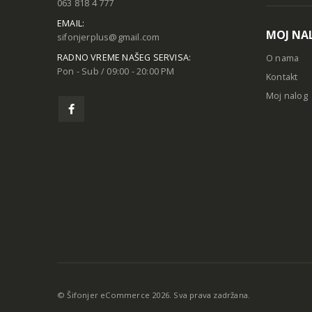
063 818 4 777
EMAIL:
MOJ NA
sifonjerplus@gmail.com
RADNO VREME NAŠEG SERVISA:
O nama
Pon - Sub / 09:00 - 20:00 PM
Kontakt
Moj nalog
© Šifonjer eCommerce 2026. Sva prava zadržana.