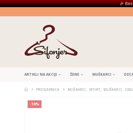
🎉 Bes
ARTIKLI NA AKCIJI
ŽENE
MUŠKARCI
DEC
PRODAVNICA
MUŠKARCI
,
SPORT
,
MUŠKARCI
,
OBU
-10%