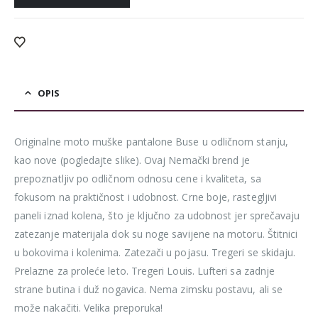
OPIS
Originalne moto muške pantalone Buse u odličnom stanju,
kao nove (pogledajte slike). Ovaj Nemački brend je
prepoznatljiv po odličnom odnosu cene i kvaliteta, sa
fokusom na praktičnost i udobnost. Crne boje, rastegljivi
paneli iznad kolena, što je ključno za udobnost jer sprečavaju
zatezanje materijala dok su noge savijene na motoru. Štitnici
u bokovima i kolenima. Zatezači u pojasu. Tregeri se skidaju.
Prelazne za proleće leto. Tregeri Louis. Lufteri sa zadnje
strane butina i duž nogavica. Nema zimsku postavu, ali se
može nakačiti. Velika preporuka!