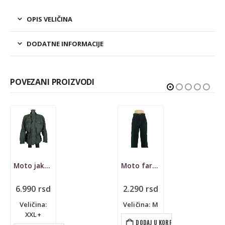
OPIS VELIČINA
DODATNE INFORMACIJE
POVEZANI PROIZVODI
-50%
Moto farmerke Time Zone
Jakna MOTO Cyclespirit
Originalna
2.290
rsd
4.990
rsd
cena
Trenutna
2.490
rsd
je
cena
Veličina: M
bila:
je:
Veličina: M
4.990 rsd.
2.490 rsd.
DODAJ U KORPU