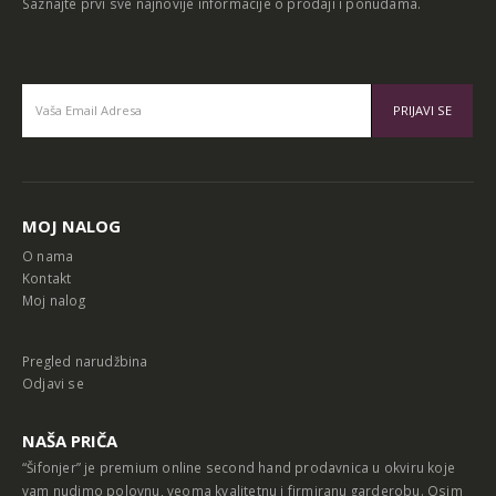
Alternative:
MOJ NALOG
O nama
Kontakt
Moj nalog
Pregled narudžbina
Odjavi se
NAŠA PRIČA
“Šifonjer” je premium online second hand prodavnica u okviru koje
vam nudimo polovnu, veoma kvalitetnu i firmiranu garderobu. Osim