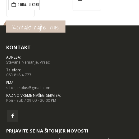
DODAJ U KORPU
Kontaktirajte nas
KONTAKT
ADRESA:
Stevana Nemanje, Vršac
Telefon:
063 818 4 777
EMAIL:
sifonjerplus@gmail.com
RADNO VREME NAŠEG SERVISA:
Pon - Sub / 09:00 - 20:00 PM
PRIJAVITE SE NA ŠIFONJER NOVOSTI
Saznajte prvi sve najnovije informacije o prodaji i ponudama.