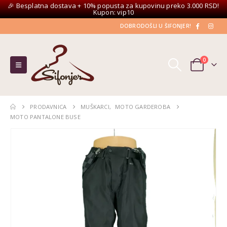
🎉 Besplatna dostava + 10% popusta za kupovinu preko 3.000 RSD!
Kupon: vip10
DOBRODOŠLI U ŠIFONJER!
0
PRODAVNICA
MUŠKARCI
,
MOTO GARDEROBA
MOTO PANTALONE BUSE