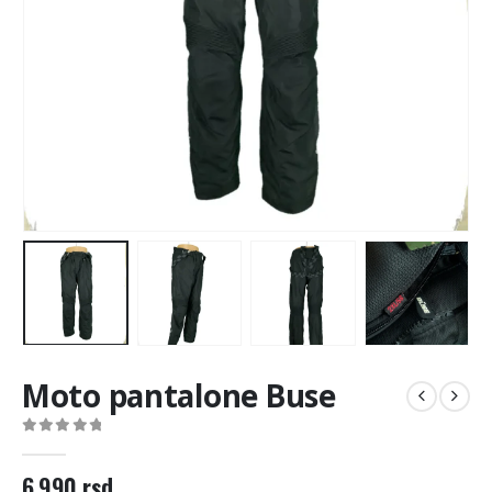
Moto pantalone Buse
0
out of 5
6.990
rsd