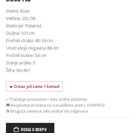
Marka: Buse
Veličina: 2XL/56
Materijal: Poliamid
Dužina: 105 cm
Prečnik struka: 48-54 cm
Unutrašnja nogavica: 88 cm
Prečnik butine: 34 cm
Stanje artikla: 5
Šifra: Mo487
🔥 Ostao još samo 1 komad
✅ Plaćanje pouzećem – bez online plaćanja
🚚 Besplatna dostava za narudžbine preko 3.000 RSD
🔄 Moguća zamena, ako artikal ne odgovara
DODAJ U KORPU
Alternative: