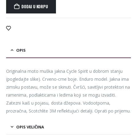
DODAJ U KORPU
Alternative:
OPIS
Originalna moto muška jakna Cycle Spirit u dobrom stanju
(pogledajte slike). Crveno-crne boje. Enduro model. Jakna ima
zimsku postavu, može se skinuti. Čvršći, savitljivi protektori na
ramenima, podlakticama i leđima koji se mogu izvaditi.
Zatezni kaiš u pojasu, dosta džepova. Vodootporna,
prozračna, Scotchlite 3M reflektujući detalji. Oprati po prijemu.
OPIS VELIČINA