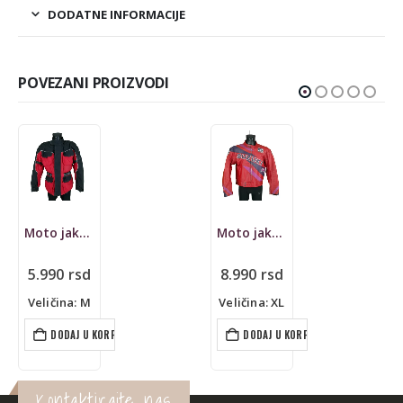
DODATNE INFORMACIJE
POVEZANI PROIZVODI
Moto jakna MT Gear, enduro
Moto jakna Segura, kožna, racing, Suzuki
5.990
rsd
8.990
rsd
Veličina: M
Veličina: XL
DODAJ U KORPU
DODAJ U KORPU
Kontaktirajte nas