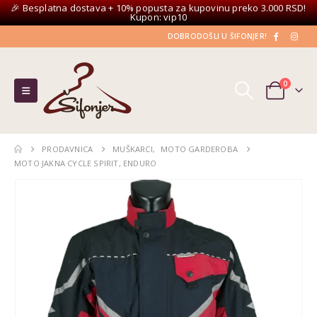
🎉 Besplatna dostava + 10% popusta za kupovinu preko 3.000 RSD!
Kupon: vip10
DOBRODOŠLI U ŠIFONJER!
0
PRODAVNICA
MUŠKARCI
,
MOTO GARDEROBA
MOTO JAKNA CYCLE SPIRIT, ENDURO