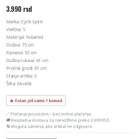
3.990
rsd
Marka: Cycle Spirit
Veličina: S
Materijal: Poliamid
Dužina: 75 cm
Ramena: 53 cm
Dužina rukava: 61 cm
Prečnik grudi: 61 cm
Stanje artikla: 3
Šifra: Mo438
🔥 Ostao još samo 1 komad
✅ Plaćanje pouzećem – bez online plaćanja
🚚 Besplatna dostava za narudžbine preko 3.000 RSD
🔄 Moguća zamena, ako artikal ne odgovara