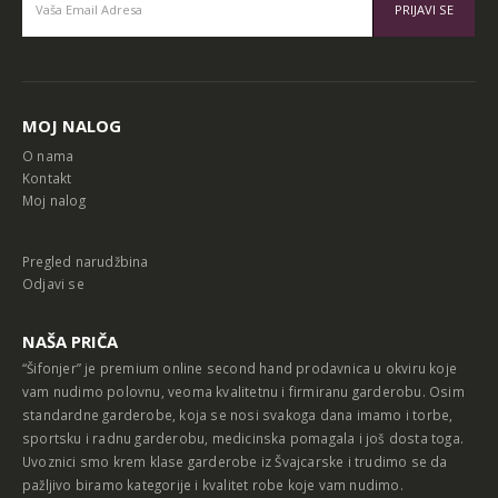
Alternative:
MOJ NALOG
O nama
Kontakt
Moj nalog
Pregled narudžbina
Odjavi se
NAŠA PRIČA
“Šifonjer” je premium online second hand prodavnica u okviru koje
vam nudimo polovnu, veoma kvalitetnu i firmiranu garderobu. Osim
standardne garderobe, koja se nosi svakoga dana imamo i torbe,
sportsku i radnu garderobu, medicinska pomagala i još dosta toga.
Uvoznici smo krem klase garderobe iz Švajcarske i trudimo se da
pažljivo biramo kategorije i kvalitet robe koje vam nudimo.