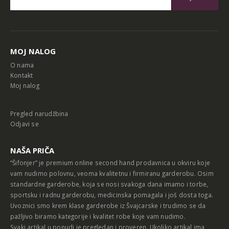
Alternative:
MOJ NALOG
O nama
Kontakt
Moj nalog
Pregled narudžbina
Odjavi se
NAŠA PRIČA
“Šifonjer” je premium online second hand prodavnica u okviru koje
vam nudimo polovnu, veoma kvalitetnu i firmiranu garderobu. Osim
standardne garderobe, koja se nosi svakoga dana imamo i torbe,
sportsku i radnu garderobu, medicinska pomagala i još dosta toga.
Uvoznici smo krem klase garderobe iz Švajcarske i trudimo se da
pažljivo biramo kategorije i kvalitet robe koje vam nudimo.
Svaki artikal u ponudi je pregledan i proveren. Ukoliko artikal ima