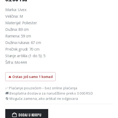
Marka: Uvex
Veličina: M
Materijal: Poliester
Dužina: 89 cm
Ramena: 59 cm
Dužina rukava: 67 cm
Prečnik grudi: 70 cm
Stanje artikla (1 do 5): 5
Šifra: Mo444
🔥 Ostao još samo 1 komad
✅ Plaćanje pouzećem – bez online plaćanja
🚚 Besplatna dostava za narudžbine preko 3.000 RSD
🔄 Moguća zamena, ako artikal ne odgovara
DODAJ U KORPU
Alternative: