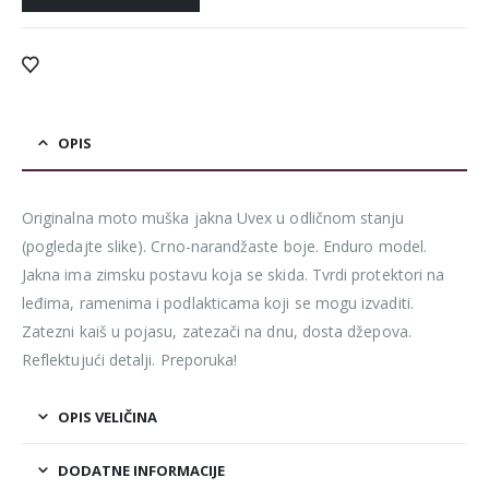
OPIS
Originalna moto muška jakna Uvex u odličnom stanju
(pogledajte slike). Crno-narandžaste boje. Enduro model.
Jakna ima zimsku postavu koja se skida. Tvrdi protektori na
leđima, ramenima i podlakticama koji se mogu izvaditi.
Zatezni kaiš u pojasu, zatezači na dnu, dosta džepova.
Reflektujući detalji. Preporuka!
OPIS VELIČINA
DODATNE INFORMACIJE