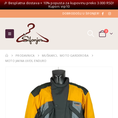
🎉 Besplatna dostava + 10% popusta za kupovinu preko 3.000 RSD!
Kupon: vip10
DOBRODOŠLI U ŠIFONJER!
0
PRODAVNICA
MUŠKARCI
,
MOTO GARDEROBA
MOTO JAKNA UVEX, ENDURO