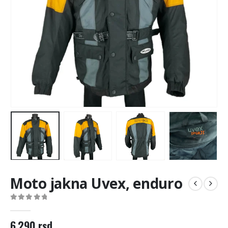
Moto jakna Uvex, enduro
0
out of 5
6.290
rsd