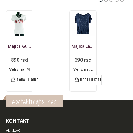
Majica Guess
Majica Lascana, viskoza
890
rsd
690
rsd
Veličina: M
Veličina: L
DODAJ U KORPU
DODAJ U KORPU
Kontaktirajte nas
KONTAKT
ADRESA: