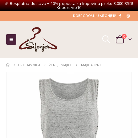
🎉 Besplatna dostava + 10% popusta za kupovinu preko 3.000 RSD!
Kupon: vip10
DOBRODOŠLI U ŠIFONJER!
0
PRODAVNICA
ŽENE
,
MAJICE
MAJICA O’NEILL