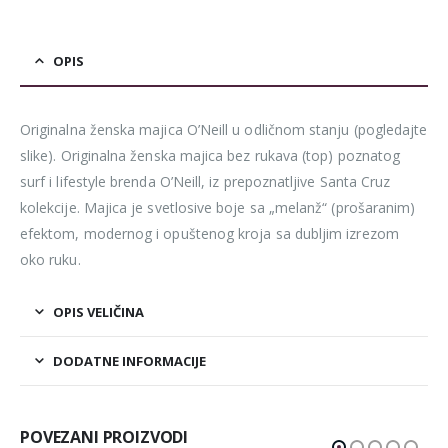
OPIS
Originalna ženska majica O’Neill u odličnom stanju (pogledajte
slike). Originalna ženska majica bez rukava (top) poznatog
surf i lifestyle brenda O’Neill, iz prepoznatljive Santa Cruz
kolekcije. Majica je svetlosive boje sa „melanž“ (prošaranim)
efektom, modernog i opuštenog kroja sa dubljim izrezom
oko ruku.
OPIS VELIČINA
DODATNE INFORMACIJE
POVEZANI PROIZVODI