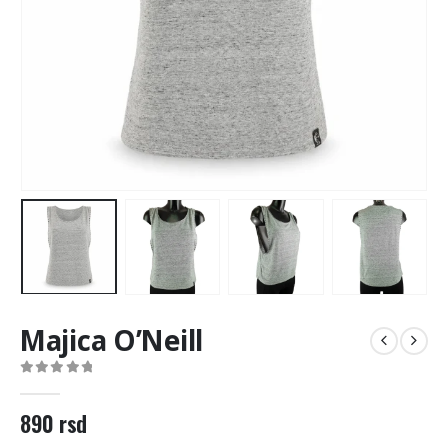
Majica O’Neill
0
out of 5
890
rsd