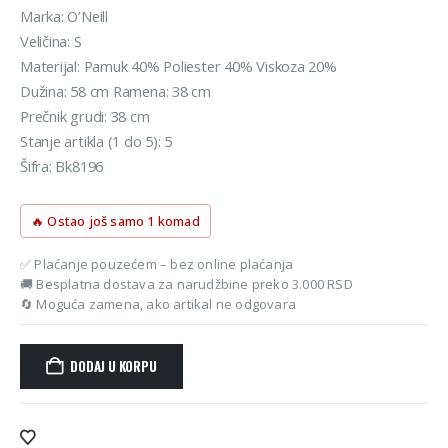
Marka: O’Neill
Veličina: S
Materijal: Pamuk 40% Poliester 40% Viskoza 20%
Dužina: 58 cm Ramena: 38 cm
Prečnik grudi: 38 cm
Stanje artikla (1 do 5): 5
Šifra: Bk8196
🔥 Ostao još samo 1 komad
✅ Plaćanje pouzećem – bez online plaćanja
🚚 Besplatna dostava za narudžbine preko 3.000 RSD
🔄 Moguća zamena, ako artikal ne odgovara
DODAJ U KORPU
Alternative: