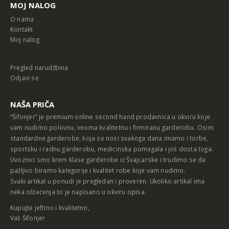
MOJ NALOG
O nama
Kontakt
Moj nalog
Pregled narudžbina
Odjavi se
NAŠA PRIČA
“Šifonjer” je premium online second hand prodavnica u okviru koje
vam nudimo polovnu, veoma kvalitetnu i firmiranu garderobu. Osim
standardne garderobe, koja se nosi svakoga dana imamo i torbe,
sportsku i radnu garderobu, medicinska pomagala i još dosta toga.
Uvoznici smo krem klase garderobe iz Švajcarske i trudimo se da
pažljivo biramo kategorije i kvalitet robe koje vam nudimo.
Svaki artikal u ponudi je pregledan i proveren. Ukoliko artikal ima
neka oštećenja to je napisano u okviru opisa.
Kupujte jeftino i kvalitetno,
Vaš Šifonjer