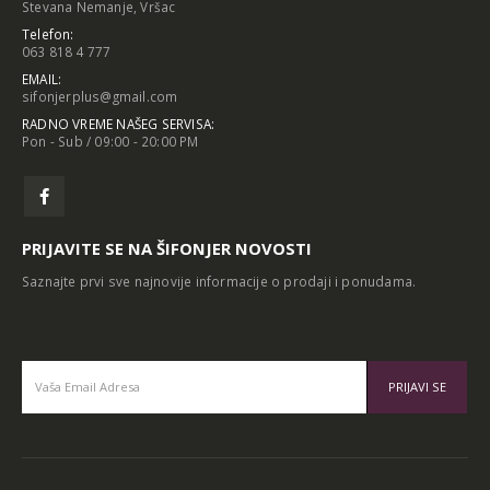
Stevana Nemanje, Vršac
Telefon:
063 818 4 777
EMAIL:
sifonjerplus@gmail.com
RADNO VREME NAŠEG SERVISA:
Pon - Sub / 09:00 - 20:00 PM
PRIJAVITE SE NA ŠIFONJER NOVOSTI
Saznajte prvi sve najnovije informacije o prodaji i ponudama.
Alternative: