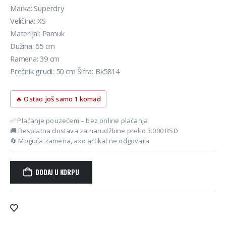
je
je:
Marka: Superdry
bila:
1.161 rsd.
Veličina: XS
1.290 rsd.
Materijal: Pamuk
Dužina: 65 cm
Ramena: 39 cm
Prečnik grudi: 50 cm Šifra: Bk5814
🔥 Ostao još samo 1 komad
✅ Plaćanje pouzećem – bez online plaćanja
🚚 Besplatna dostava za narudžbine preko 3.000 RSD
🔄 Moguća zamena, ako artikal ne odgovara
DODAJ U KORPU
Alternative: