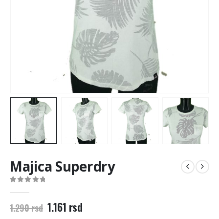
Majica Superdry
0
out of 5
Originalna
Trenutna
1.161
rsd
1.290
rsd
cena
cena