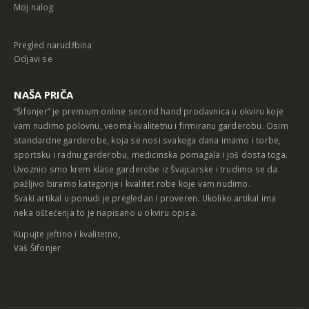
Pregled narudžbina
Odjavi se
NAŠA PRIČA
“Šifonjer” je premium online second hand prodavnica u okviru koje
vam nudimo polovnu, veoma kvalitetnu i firmiranu garderobu. Osim
standardne garderobe, koja se nosi svakoga dana imamo i torbe,
sportsku i radnu garderobu, medicinska pomagala i još dosta toga.
Uvoznici smo krem klase garderobe iz Švajcarske i trudimo se da
pažljivo biramo kategorije i kvalitet robe koje vam nudimo.
Svaki artikal u ponudi je pregledan i proveren. Ukoliko artikal ima
neka oštećenja to je napisano u okviru opisa.
Kupujte jeftino i kvalitetno,
Vaš Šifonjer