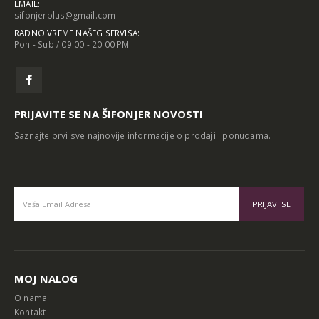
sifonjerplus@gmail.com
RADNO VREME NAŠEG SERVISA:
Pon - Sub / 09:00 - 20:00 PM
PRIJAVITE SE NA ŠIFONJER NOVOSTI
Saznajte prvi sve najnovije informacije o prodaji i ponudama.
Alternative:
MOJ NALOG
O nama
Kontakt
Moj nalog