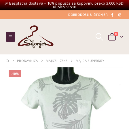
🎉 Besplatna dostava + 10% popusta za kupovinu preko 3.000 RSD!
Kupon: vip10
DOBRODOŠLI U ŠIFONJER!
0
PRODAVNICA
MAJICE
,
ŽENE
MAJICA SUPERDRY
-10%