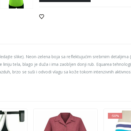
edajte slike). Neon-zelena boja sa reflektujućim srebrnim detaljima (
liniju tela, blago je duža i ima zaobljen donji rub. Equarea tehnologi
duh, brzo se suši i odvodi vlagu sa kože tokom intenzivnih aktivnost
-50%