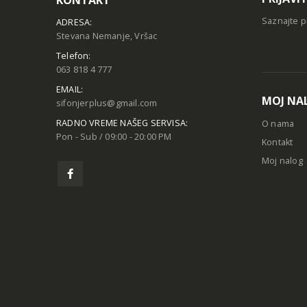
Saznajte p
ADRESA:
Stevana Nemanje, Vršac
Telefon:
063 818 4 777
EMAIL:
MOJ NA
sifonjerplus@gmail.com
RADNO VREME NAŠEG SERVISA:
O nama
Pon - Sub / 09:00 - 20:00 PM
Kontakt
Moj nalog