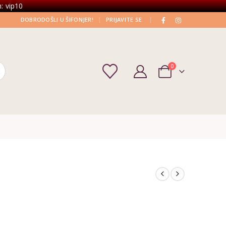
: vip10
|
|
DOBRODOŠLI U ŠIFONJER!
PRIJAVITE SE
0