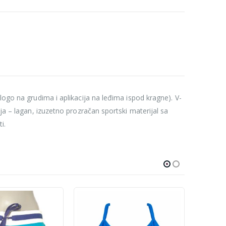
logo na grudima i aplikacija na leđima ispod kragne). V-
ja – lagan, izuzetno prozračan sportski materijal sa
i.