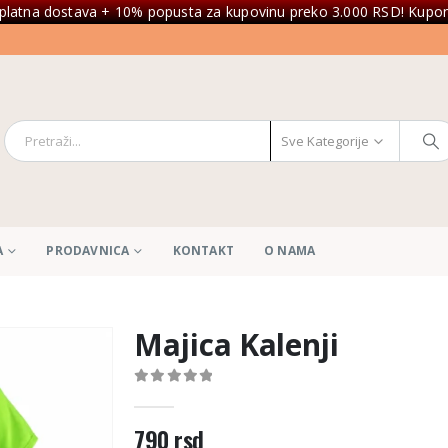
platna dostava + 10% popusta za kupovinu preko 3.000 RSD! Kupon
Sve Kategorije
A
PRODAVNICA
KONTAKT
O NAMA
Majica Kalenji
0
out of 5
790
rsd