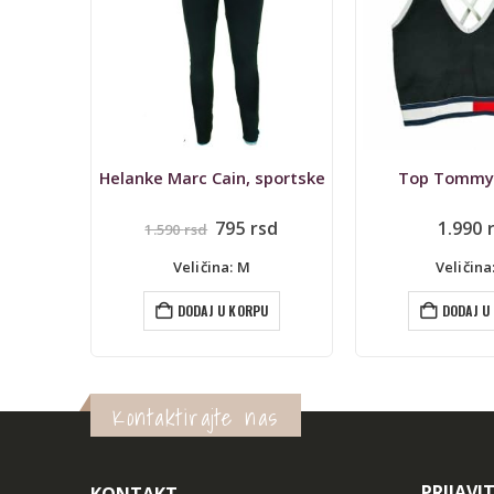
sportske
Top Tommy Hilfiger
nalna
Trenutna
sd
1.990
rsd
790
r
cena
je:
Veličina: XS
Veličina
795 rsd.
rsd.
U
DODAJ U KORPU
DODAJ U
Kontaktirajte nas
PRIJAVI
KONTAKT