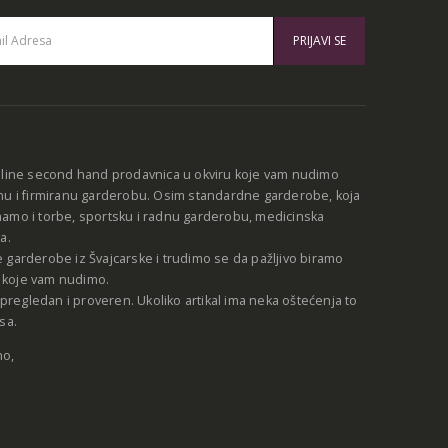
:
nline second hand prodavnica u okviru koje vam nudimo
nu i firmiranu garderobu. Osim standardne garderobe, koja
amo i torbe, sportsku i radnu garderobu, medicinska
a.
 garderobe iz Švajcarske i trudimo se da pažljivo biramo
be koje vam nudimo.
e pregledan i proveren. Ukoliko artikal ima neka oštećenja to
sa.
no,