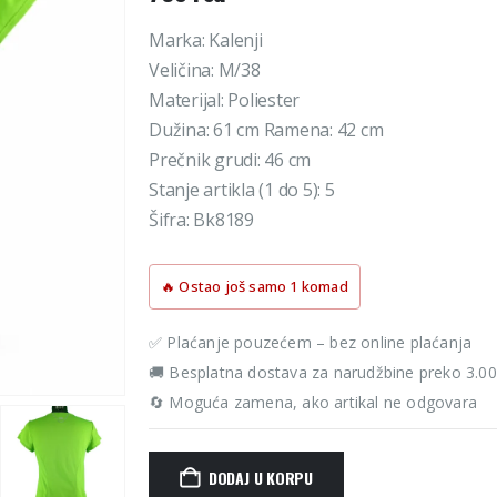
Marka: Kalenji
Veličina: M/38
Materijal: Poliester
Dužina: 61 cm Ramena: 42 cm
Prečnik grudi: 46 cm
Stanje artikla (1 do 5): 5
Šifra: Bk8189
🔥 Ostao još samo 1 komad
✅ Plaćanje pouzećem – bez online plaćanja
🚚 Besplatna dostava za narudžbine preko 3.0
🔄 Moguća zamena, ako artikal ne odgovara
DODAJ U KORPU
Alternative: