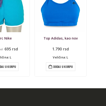
das, kao nov
Helanke TCM, 3/4, Tchibo
Hel
790
rsd
390
rsd
ličina: L
Veličina: S
DAJ U KORPU
DODAJ U KORPU