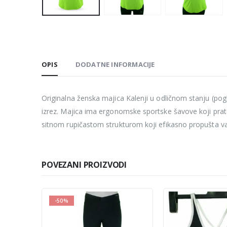
OPIS
DODATNE INFORMACIJE
Originalna ženska majica Kalenji u odličnom stanju (pogl
izrez. Majica ima ergonomske sportske šavove koji prate 
sitnom rupičastom strukturom koji efikasno propušta vaz
POVEZANI PROIZVODI