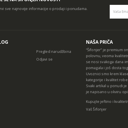
rvi sve najnovije informacije o prodaji i ponudama.
Alternative
LOG
NAŠA PRIČA
“Šifonjer” je premium o
Pregled narudžbina
polovnu, veoma kvalitet
Odjavi se
se nosi svakoga dana im
pomagala i još dosta tog
Uvoznici smo krem klase
kategorije i kvalitet ro
Svaki artikal u ponudi j
je napisano u okviru opi
Kupujte jeftino i kvalitet
Vaš Šifonjer