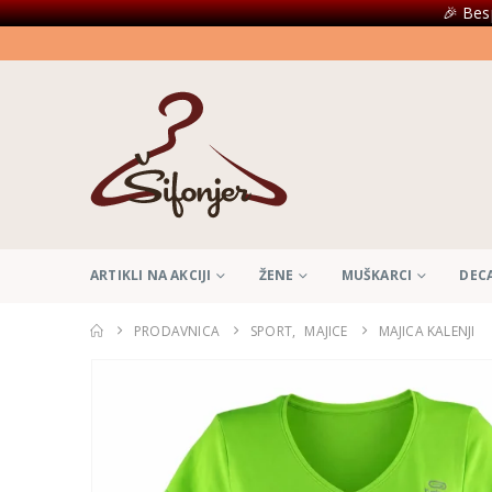
🎉 Bes
ARTIKLI NA AKCIJI
ŽENE
MUŠKARCI
DEC
PRODAVNICA
SPORT
,
MAJICE
MAJICA KALENJI