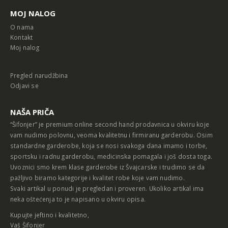
MOJ NALOG
O nama
Kontakt
Moj nalog
Pregled narudžbina
Odjavi se
NAŠA PRIČA
“Šifonjer” je premium online second hand prodavnica u okviru koje
vam nudimo polovnu, veoma kvalitetnu i firmiranu garderobu. Osim
standardne garderobe, koja se nosi svakoga dana imamo i torbe,
sportsku i radnu garderobu, medicinska pomagala i još dosta toga.
Uvoznici smo krem klase garderobe iz Švajcarske i trudimo se da
pažljivo biramo kategorije i kvalitet robe koje vam nudimo.
Svaki artikal u ponudi je pregledan i proveren. Ukoliko artikal ima
neka oštećenja to je napisano u okviru opisa.
Kupujte jeftino i kvalitetno,
Vaš Šifonjer