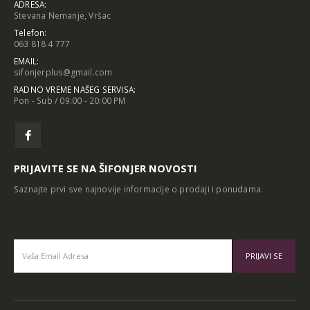
ADRESA:
Stevana Nemanje, Vršac
Telefon:
063 818 4 777
EMAIL:
sifonjerplus@gmail.com
RADNO VREME NAŠEG SERVISA:
Pon - Sub / 09:00 - 20:00 PM
PRIJAVITE SE NA ŠIFONJER NOVOSTI
Saznajte prvi sve najnovije informacije o prodaji i ponudama.
Alternative: