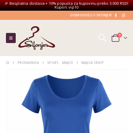
🎉 Besplatna dostava + 10% popusta za kupovinu preko 3.000 RSD!
Kupon: vip10
DOBRODOŠLI U ŠIFONJER!
0
PRODAVNICA
SPORT
,
MAJICE
MAJICA CRIVIT