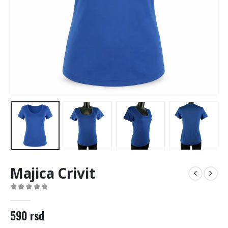
Majica Crivit
0
out of 5
590
rsd