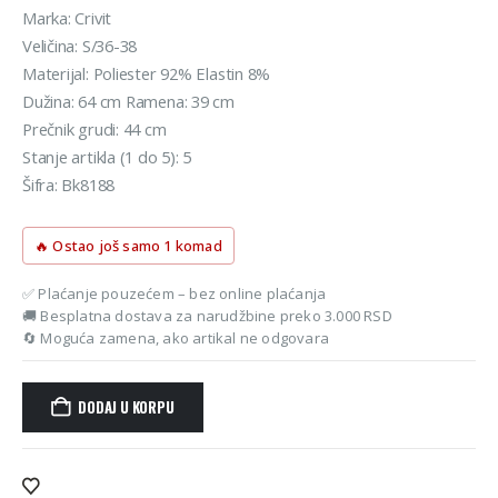
Marka: Crivit
Veličina: S/36-38
Materijal: Poliester 92% Elastin 8%
Dužina: 64 cm Ramena: 39 cm
Prečnik grudi: 44 cm
Stanje artikla (1 do 5): 5
Šifra: Bk8188
🔥 Ostao još samo 1 komad
✅ Plaćanje pouzećem – bez online plaćanja
🚚 Besplatna dostava za narudžbine preko 3.000 RSD
🔄 Moguća zamena, ako artikal ne odgovara
DODAJ U KORPU
Alternative: