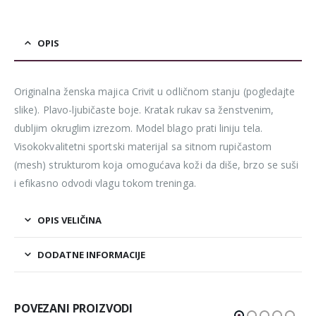
OPIS
Originalna ženska majica Crivit u odličnom stanju (pogledajte
slike). Plavo-ljubičaste boje. Kratak rukav sa ženstvenim,
dubljim okruglim izrezom. Model blago prati liniju tela.
Visokokvalitetni sportski materijal sa sitnom rupičastom
(mesh) strukturom koja omogućava koži da diše, brzo se suši
i efikasno odvodi vlagu tokom treninga.
OPIS VELIČINA
DODATNE INFORMACIJE
POVEZANI PROIZVODI