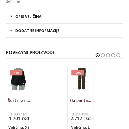
debljine.
OPIS VELIČINA
DODATNE INFORMACIJE
POVEZANI PROIZVODI
-20%
Ski pantalone Tchibo
Kardigan s.Oliver
Originalna
1.590
rsd
3.390
rsd
cena
Trenutna
2.712
rsd
je
cena
Veličina: M
bila:
je:
Veličina: L