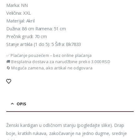
je
je:
Marka: NN
bila:
790 rsd.
Veličina: XXL
990 rsd.
Materijal: Akril
Dužina: 86 cm Ramena: 51 cm
Prečnik grudi: 70 cm
Stanje artikla (1 do 5): 5 Šifra: Bk7833
✅ Plaćanje pouzećem – bez online plaćanja
🚚 Besplatna dostava za narudžbine preko 3.000 RSD
🔄 Moguća zamena, ako artikal ne odgovara
OPIS
Ženski kardigan u odličnom stanju (pogledajte slike). Drap
boje, kratkih rukava, zakočavanje na jedno dugme, srednje