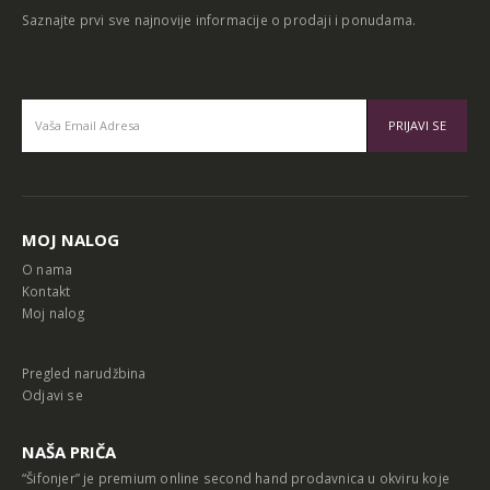
Saznajte prvi sve najnovije informacije o prodaji i ponudama.
Alternative:
MOJ NALOG
O nama
Kontakt
Moj nalog
Pregled narudžbina
Odjavi se
NAŠA PRIČA
“Šifonjer” je premium online second hand prodavnica u okviru koje