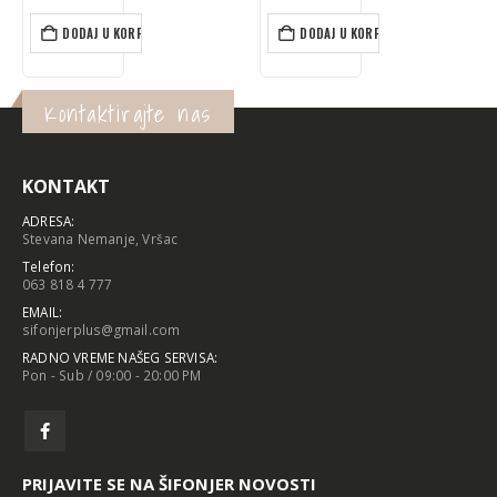
3.390 rsd.
2.712 rsd.
DODAJ U KORPU
DODAJ U KORPU
Kontaktirajte nas
KONTAKT
ADRESA:
Stevana Nemanje, Vršac
Telefon:
063 818 4 777
EMAIL:
sifonjerplus@gmail.com
RADNO VREME NAŠEG SERVISA:
Pon - Sub / 09:00 - 20:00 PM
PRIJAVITE SE NA ŠIFONJER NOVOSTI