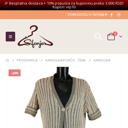
🎉 Besplatna dostava + 10% popusta za kupovinu preko 3.000 RSD!
Kupon: vip10
DOBRODOŠLI U ŠIFONJER!
0
PRODAVNICA
KARDIGAN/PONČO
,
ŽENE
KARDIGAN
-20%