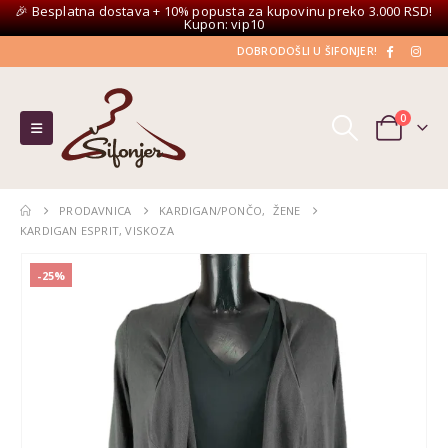
🎉 Besplatna dostava + 10% popusta za kupovinu preko 3.000 RSD!
Kupon: vip10
DOBRODOŠLI U ŠIFONJER!
0
PRODAVNICA
KARDIGAN/PONČO
,
ŽENE
KARDIGAN ESPRIT, VISKOZA
-25%