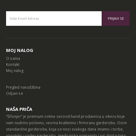
Alternative:
MOJ NALOG
O nama
Kontakt
Moj nalog
Pregled narudžbina
Odjavi se
NAŠA PRIČA
“Šifonjer” je premium online second hand prodavnica u okviru koje
vam nudimo polovnu, veoma kvalitetnu i firmiranu garderobu. Osim
standardne garderobe, koja se nosi svakoga dana imamo i torbe,
sportsku i radnu garderobu, medicinska pomagala i još dosta toga.