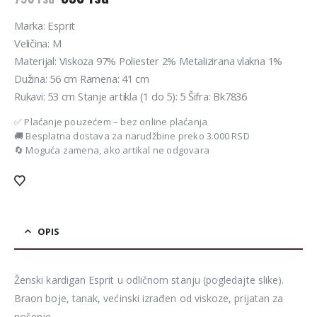
cena
cena
je
je:
Marka: Esprit
bila:
590 rsd.
Veličina: M
790 rsd.
Materijal: Viskoza 97% Poliester 2% Metalizirana vlakna 1%
Dužina: 56 cm Ramena: 41 cm
Rukavi: 53 cm Stanje artikla (1 do 5): 5 Šifra: Bk7836
✅ Plaćanje pouzećem – bez online plaćanja
🚚 Besplatna dostava za narudžbine preko 3.000 RSD
🔄 Moguća zamena, ako artikal ne odgovara
OPIS
Ženski kardigan Esprit u odličnom stanju (pogledajte slike).
Braon boje, tanak, većinski izrađen od viskoze, prijatan za
nošenje.