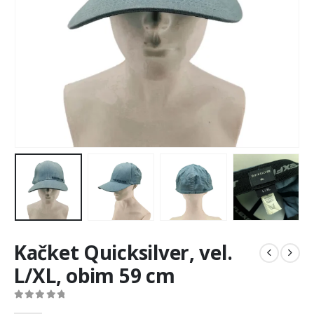
Kačket Quicksilver, vel.
L/XL, obim 59 cm
0
out of 5