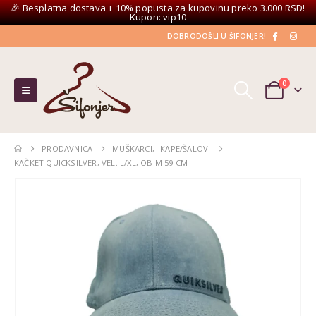
🎉 Besplatna dostava + 10% popusta za kupovinu preko 3.000 RSD!
Kupon: vip10
DOBRODOŠLI U ŠIFONJER!
0
PRODAVNICA
MUŠKARCI
,
KAPE/ŠALOVI
KAČKET QUICKSILVER, VEL. L/XL, OBIM 59 CM