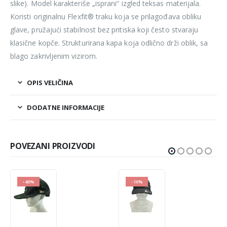
slike). Model karakteriše „isprani“ izgled teksas materijala.
Koristi originalnu Flexfit® traku koja se prilagođava obliku
glave, pružajući stabilnost bez pritiska koji često stvaraju
klasične kopče. Strukturirana kapa koja odlično drži oblik, sa
blago zakrivljenim vizirom.
OPIS VELIČINA
DODATNE INFORMACIJE
POVEZANI PROIZVODI
-10%
-10%