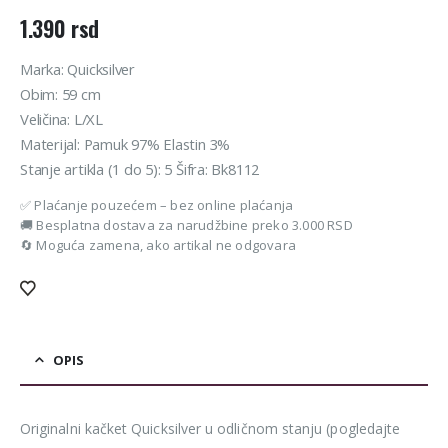
1.390
rsd
Marka: Quicksilver
Obim: 59 cm
Veličina: L/XL
Materijal: Pamuk 97% Elastin 3%
Stanje artikla (1 do 5): 5 Šifra: Bk8112
✅ Plaćanje pouzećem – bez online plaćanja
🚚 Besplatna dostava za narudžbine preko 3.000 RSD
🔄 Moguća zamena, ako artikal ne odgovara
OPIS
Originalni kačket Quicksilver u odličnom stanju (pogledajte