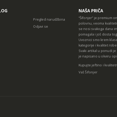
LOG
NAŠA PRIČA
“Šifonjer” je premium o
Pregled narudžbina
polovnu, veoma kvalitet
Odjavi se
se nosi svakoga dana im
pomagala i još dosta tog
Uvoznici smo krem klase
kategorije i kvalitet ro
Svaki artikal u ponudi j
je napisano u okviru opi
Kupujte jeftino i kvalitet
Vaš Šifonjer