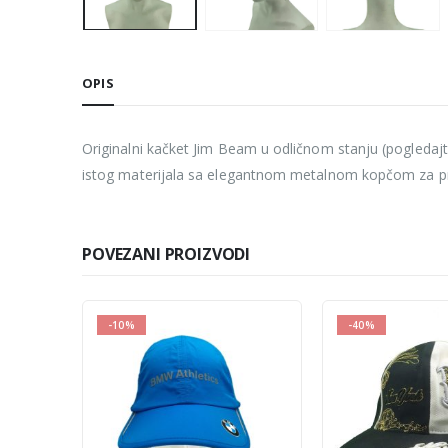
OPIS
Originalni kačket Jim Beam u odličnom stanju (pogledajte
istog materijala sa elegantnom metalnom kopčom za pr
POVEZANI PROIZVODI
-40%
-10%