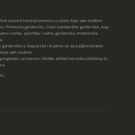
nline second hand prodavnica u okviru koje vam nudimo
nu i firmiranu garderobu. Osim standardne garderobe, koja
amo i torbe, sportsku i radnu garderobu, medicinska
a.
 garderobe iz Švajcarske i trudimo se da pažljivo biramo
be koje vam nudimo.
e pregledan i proveren. Ukoliko artikal ima neka oštećenja to
sa.
no,