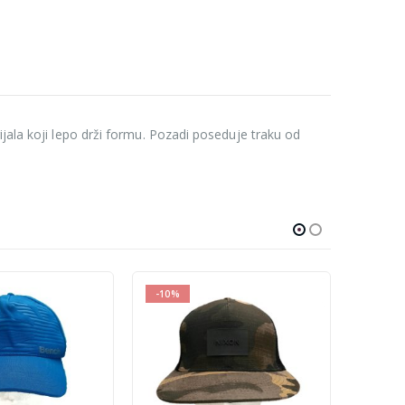
ijala koji lepo drži formu. Pozadi poseduje traku od
-40%
-40%