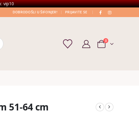
: vip10
|
|
DOBRODOŠLI U ŠIFONJER!
PRIJAVITE SE
0
m 51-64 cm