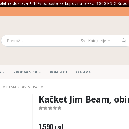
platna dostava + 10% popusta za kupovinu preko 3.000 RSD! Kupon
Sve Kategorije
A
PRODAVNICA
KONTAKT
O NAMA
 JIM BEAM, OBIM 51-64 CM
Kačket Jim Beam, obi
0
out of 5
1.590
rsd