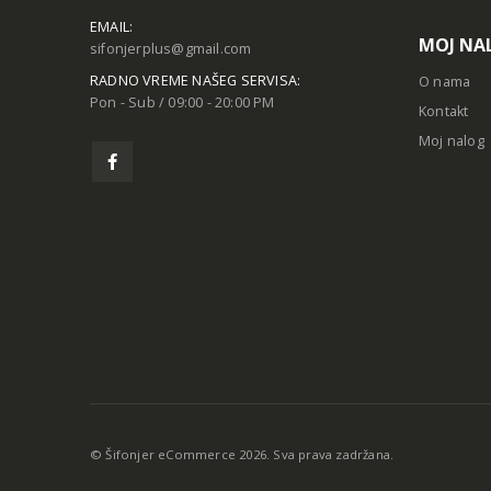
EMAIL:
MOJ NA
sifonjerplus@gmail.com
RADNO VREME NAŠEG SERVISA:
O nama
Pon - Sub / 09:00 - 20:00 PM
Kontakt
Moj nalog
© Šifonjer eCommerce 2026. Sva prava zadržana.