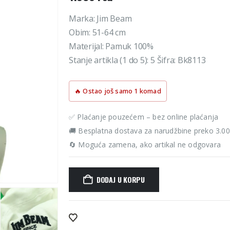
Marka: Jim Beam
Obim: 51-64 cm
Materijal: Pamuk 100%
Stanje artikla (1 do 5): 5 Šifra: Bk8113
🔥 Ostao još samo 1 komad
✅ Plaćanje pouzećem – bez online plaćanja
🚚 Besplatna dostava za narudžbine preko 3.0
🔄 Moguća zamena, ako artikal ne odgovara
DODAJ U KORPU
Alternative: