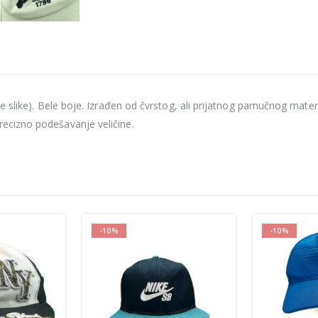
 slike). Bele boje. Izrađen od čvrstog, ali prijatnog pamučnog mater
ecizno podešavanje veličine.
-10%
-10%