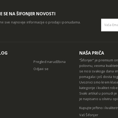
TE SE NA ŠIFONJER NOVOSTI
rvi sve najnovije informacije o prodaji i ponudama.
Alternative
LOG
NAŠA PRIČA
“Šifonjer” je premium o
Pregled narudžbina
polovnu, veoma kvalitet
Odjavi se
se nosi svakoga dana im
pomagala i još dosta tog
Uvoznici smo krem klase
kategorije i kvalitet ro
Svaki artikal u ponudi j
je napisano u okviru opi
Kupujte jeftino i kvalitet
Vaš Šifonjer