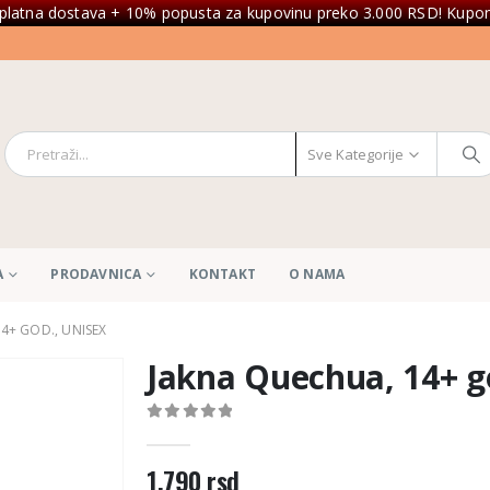
platna dostava + 10% popusta za kupovinu preko 3.000 RSD! Kupon
Sve Kategorije
A
PRODAVNICA
KONTAKT
O NAMA
4+ GOD., UNISEX
Jakna Quechua, 14+ g
0
out of 5
1.790
rsd