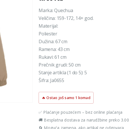
Marka: Quechua
Veličina: 159-172, 14+ god.
Materijal:
Poliester
Dužina: 67 cm
Ramena: 43 cm
Rukavi: 61 cm
Prečnik grudi: 50 cm
Stanje artikla (1 do 5): 5
Šifra: Ja0655
🔥 Ostao još samo 1 komad
✅ Plaćanje pouzećem – bez online plaćanja
🚚 Besplatna dostava za narudžbine preko 3.0
🔄 Moguća zamena, ako artikal ne odgovara