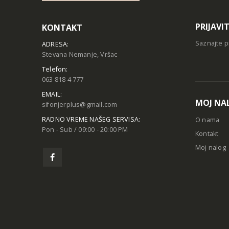
PRIJAVI
KONTAKT
Saznajte p
ADRESA:
Stevana Nemanje, Vršac
Telefon:
063 818 4 777
EMAIL:
MOJ NA
sifonjerplus@gmail.com
RADNO VREME NAŠEG SERVISA:
O nama
Pon - Sub / 09:00 - 20:00 PM
Kontakt
Moj nalog