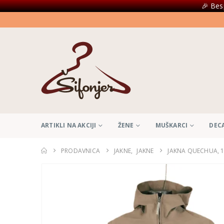
🎉 Bes
ARTIKLI NA AKCIJI
ŽENE
MUŠKARCI
DEC
PRODAVNICA
JAKNE
,
JAKNE
JAKNA QUECHUA, 1