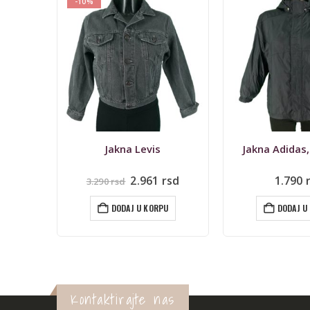
-10%
Jakna Levis
Jakna Adidas,
Originalna
Trenutna
2.961
rsd
1.790
3.290
rsd
cena
cena
je
je:
U
DODAJ U KORPU
DODAJ U
bila:
2.961 rsd.
3.290 rsd.
Kontaktirajte nas