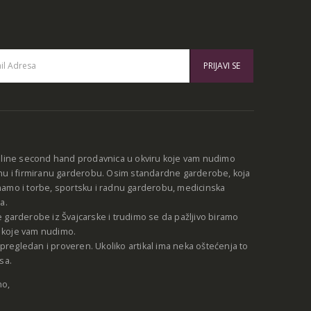
:
nline second hand prodavnica u okviru koje vam nudimo
nu i firmiranu garderobu. Osim standardne garderobe, koja
amo i torbe, sportsku i radnu garderobu, medicinska
a.
 garderobe iz Švajcarske i trudimo se da pažljivo biramo
be koje vam nudimo.
e pregledan i proveren. Ukoliko artikal ima neka oštećenja to
sa.
no,