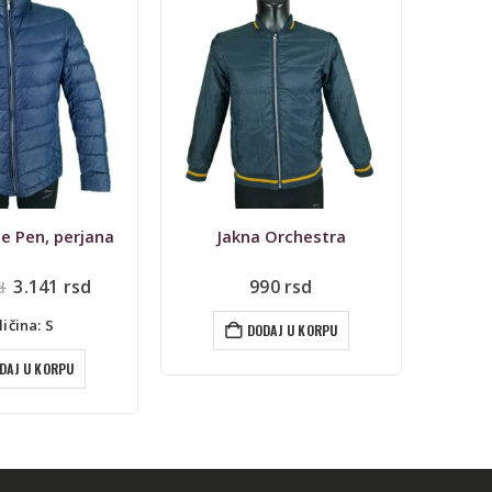
-10%
ie Pen, perjana
Jakna Orchestra
Jakna
Originalna
Trenutna
3.141
rsd
990
rsd
d
2.
cena
cena
je
je:
ličina: S
DODAJ U KORPU
bila:
3.141 rsd.
3.490 rsd.
DAJ U KORPU