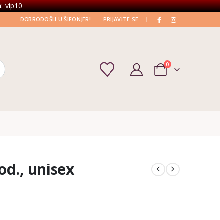
: vip10
|
|
DOBRODOŠLI U ŠIFONJER!
PRIJAVITE SE
0
od., unisex