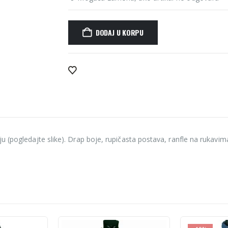
DODAJ U KORPU
Alternative:
 (pogledajte slike). Drap boje, rupičasta postava, ranfle na rukavima