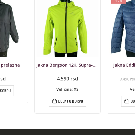
-10%
 prelazna
Jakna Bergson 12K, Supra-Tex Ultralight Outdoor
Jakna Edd
rsd
4.590
rsd
3.490
rs
Veličina: XS
Ve
 KORPU
DODAJ U KORPU
DO