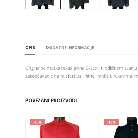
OPIS
DODATNE INFORMACIJE
Originalna muška texas jakna G-Star, u odličnom stanju
zakopčavanje na rajsferšlus i nitne, ranfle u rukavima.
POVEZANI PROIZVODI
-30%
-10%