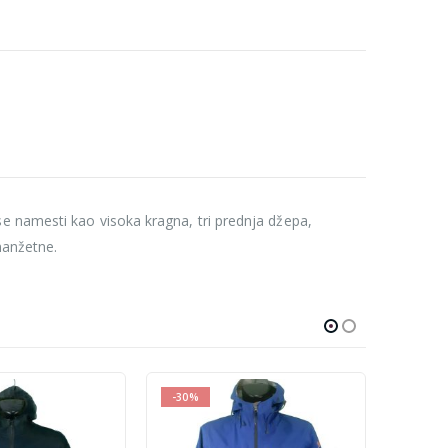
e namesti kao visoka kragna, tri prednja džepa,
manžetne.
-30%