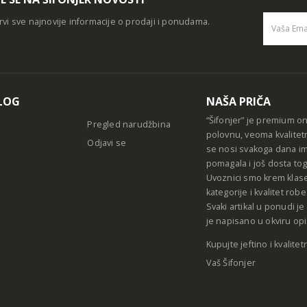
rvi sve najnovije informacije o prodaji i ponudama.
Alternative
LOG
NAŠA PRIČA
“Šifonjer” je premium o
Pregled narudžbina
polovnu, veoma kvalitet
Odjavi se
se nosi svakoga dana im
pomagala i još dosta tog
Uvoznici smo krem klase
kategorije i kvalitet ro
Svaki artikal u ponudi j
je napisano u okviru opi
Kupujte jeftino i kvalitet
Vaš Šifonjer