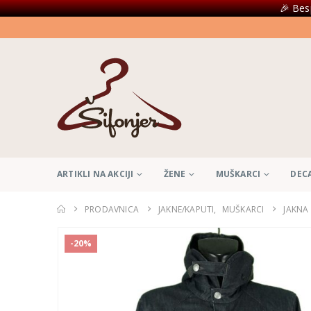
🎉 Bes
ARTIKLI NA AKCIJI
ŽENE
MUŠKARCI
DEC
PRODAVNICA
JAKNE/KAPUTI
,
MUŠKARCI
JAKNA 
-20%