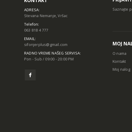
KONTAKT
Saznajte p
ADRESA:
Stevana Nemanje, Vršac
Telefon:
063 818 4 777
EMAIL:
MOJ NA
sifonjerplus@gmail.com
RADNO VREME NAŠEG SERVISA:
O nama
Pon - Sub / 09:00 - 20:00 PM
Kontakt
Moj nalog