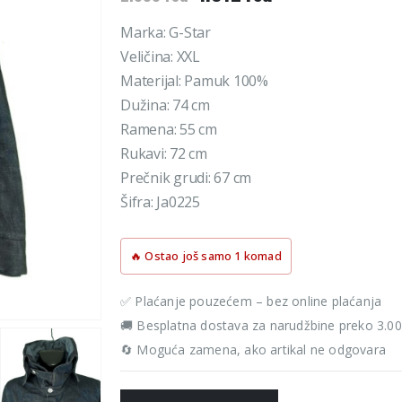
cena
cena
je
je:
Marka: G-Star
bila:
1.912 rsd.
Veličina: XXL
2.390 rsd.
Materijal: Pamuk 100%
Dužina: 74 cm
Ramena: 55 cm
Rukavi: 72 cm
Prečnik grudi: 67 cm
Šifra: Ja0225
🔥 Ostao još samo 1 komad
✅ Plaćanje pouzećem – bez online plaćanja
🚚 Besplatna dostava za narudžbine preko 3.0
🔄 Moguća zamena, ako artikal ne odgovara