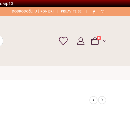
: vip10
|
|
DOBRODOŠLI U ŠIFONJER!
PRIJAVITE SE
0