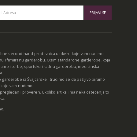
:
nline second hand prodavnica u okviru koje vam nudimo
nu i firmiranu garderobu. Osim standardne garderobe, koja
amo i torbe, sportsku i radnu garderobu, medicinska
a.
 garderobe iz Švajcarske i trudimo se da pažljivo biramo
be koje vam nudimo.
e pregledan i proveren. Ukoliko artikal ima neka oštećenja to
sa.
no,