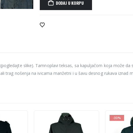
DODAJ U KORPU
Alternative:
 (pogledajte slike). Tamnoplavi teksas, sa kapuljačom koja može da s
 mali trag nošenja na ivicama manžetni i u šavu desnog rukava iznad 
-30%