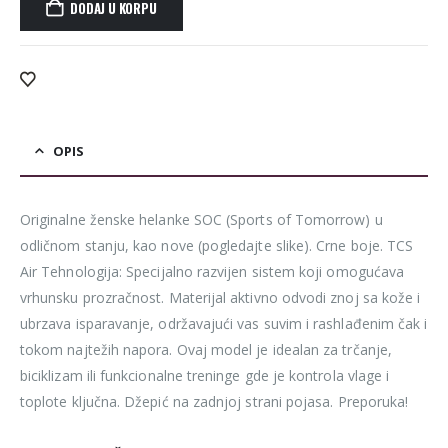
DODAJ U KORPU
Alternative:
OPIS
Originalne ženske helanke SOC (Sports of Tomorrow) u
odličnom stanju, kao nove (pogledajte slike). Crne boje. TCS
Air Tehnologija: Specijalno razvijen sistem koji omogućava
vrhunsku prozračnost. Materijal aktivno odvodi znoj sa kože i
ubrzava isparavanje, održavajući vas suvim i rashlađenim čak i
tokom najtežih napora. Ovaj model je idealan za trčanje,
biciklizam ili funkcionalne treninge gde je kontrola vlage i
toplote ključna. Džepić na zadnjoj strani pojasa. Preporuka!