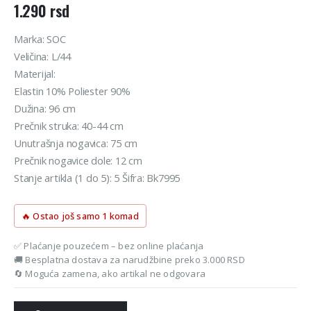
1.290
rsd
Marka: SOC
Veličina: L/44
Materijal:
Elastin 10% Poliester 90%
Dužina: 96 cm
Prečnik struka: 40-44 cm
Unutrašnja nogavica: 75 cm
Prečnik nogavice dole: 12 cm
Stanje artikla (1 do 5): 5 Šifra: Bk7995
🔥 Ostao još samo 1 komad
✅ Plaćanje pouzećem – bez online plaćanja
🚚 Besplatna dostava za narudžbine preko 3.000 RSD
🔄 Moguća zamena, ako artikal ne odgovara