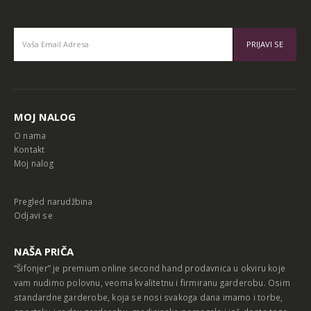
Alternative:
MOJ NALOG
O nama
Kontakt
Moj nalog
Pregled narudžbina
Odjavi se
NAŠA PRIČA
“Šifonjer” je premium online second hand prodavnica u okviru koje
vam nudimo polovnu, veoma kvalitetnu i firmiranu garderobu. Osim
standardne garderobe, koja se nosi svakoga dana imamo i torbe,