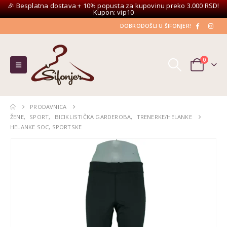
🎉 Besplatna dostava + 10% popusta za kupovinu preko 3.000 RSD!
Kupon: vip10
DOBRODOŠLI U ŠIFONJER!
0
PRODAVNICA
ŽENE
,
SPORT
,
BICIKLISTIČKA GARDEROBA
,
TRENERKE/HELANKE
HELANKE SOC, SPORTSKE