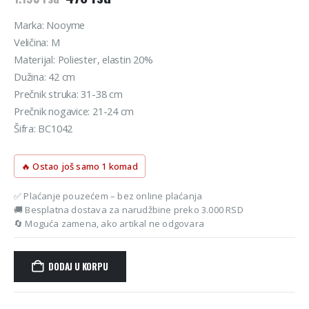
cena
cena
je
je:
Marka: Nooyme
bila:
476 rsd.
Veličina: M
1.190 rsd.
Materijal: Poliester, elastin 20%
Dužina: 42 cm
Prečnik struka: 31-38 cm
Prečnik nogavice: 21-24 cm
Šifra: BC1042
🔥 Ostao još samo 1 komad
✅ Plaćanje pouzećem – bez online plaćanja
🚚 Besplatna dostava za narudžbine preko 3.000 RSD
🔄 Moguća zamena, ako artikal ne odgovara
DODAJ U KORPU
Alternative: