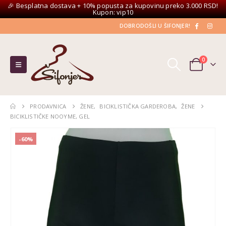
🎉 Besplatna dostava + 10% popusta za kupovinu preko 3.000 RSD!
Kupon: vip10
DOBRODOŠLI U ŠIFONJER!
0
PRODAVNICA
ŽENE
,
BICIKLISTIČKA GARDEROBA
,
ŽENE
BICIKLISTIČKE NOOYME, GEL
-60%