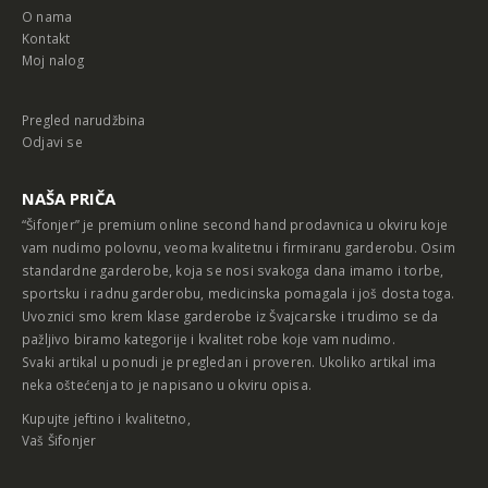
O nama
Kontakt
Moj nalog
Pregled narudžbina
Odjavi se
NAŠA PRIČA
“Šifonjer” je premium online second hand prodavnica u okviru koje
vam nudimo polovnu, veoma kvalitetnu i firmiranu garderobu. Osim
standardne garderobe, koja se nosi svakoga dana imamo i torbe,
sportsku i radnu garderobu, medicinska pomagala i još dosta toga.
Uvoznici smo krem klase garderobe iz Švajcarske i trudimo se da
pažljivo biramo kategorije i kvalitet robe koje vam nudimo.
Svaki artikal u ponudi je pregledan i proveren. Ukoliko artikal ima
neka oštećenja to je napisano u okviru opisa.
Kupujte jeftino i kvalitetno,
Vaš Šifonjer